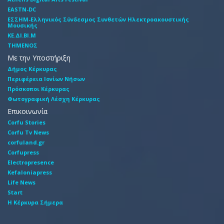
EASTN-DC
EΣΣHM-Eλληνικός Σύνδεσμος Συνθετών Hλεκτροακουστικής
Mουσικής
ΚΕ.ΔΙ.ΒΙ.Μ
ΤΗΜΕΝΟΣ
Με την Υποστήριξη
Δήμος Κέρκυρας
Περιφέρεια Ιονίων Νήσων
Πρόσκοποι Κέρκυρας
Φωτογραφική Λέσχη Κέρκυρας
Επικοινωνία
Corfu Stories
Corfu Tv News
corfuland.gr
Corfupress
Electropresence
Kefaloniapress
Life News
Start
Η Κέρκυρα Σήμερα