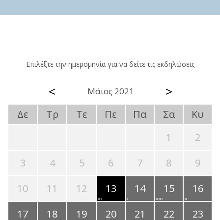
Επιλέξτε την ημερομηνία για να δείτε τις εκδηλώσεις
<
>
Μάιος 2021
Δε
Τρ
Τε
Πε
Πα
Σα
Κυ
1
2
3
4
5
6
7
8
9
10
11
12
13
14
15
16
17
18
19
20
21
22
23