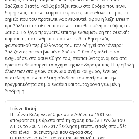
βαδίζει ο θεατής. Καθώς βαδίζει πάνω στο δρόμο που είναι
δομημένος από ένα κομμάτι ουρανού, κατευθύνεται προς το
σημείο που του προτείνει να ονειρευτεί, αφού η λέξη Dream
προβάλλεται σε οθόνη που είναι τοποθετημένη στο ύψος του
ματιού. Το έργο πραγματεύεται την ενσωμάτωση της φυσικής
παρουσίας του ανθρώπου στην ψευδαίσθηση ενός
φανταστικού περιβάλλοντος που τον οδηγεί στο “όνειρο”
βαδίζοντας σε ένα βιωμένο δρόμο. Ο θεατής καλείται να
εισχωρήσει στο ασυνείδητο του, περπατώντας ανάμεσα στα
όρια που δημιουργεί το σχήμα της κλειδαρότρυπας. Η προβολή
όλων των στοιχείων σε ενιαίο σχήμα και χώρο, έχει ως
αποτέλεσμα την απόλυτη σύνδεση του ονείρου με την
πραγματικότητα σε μια εναέρια και ταυτόχρονα γειωμένη
διαδρομή.
Γιάννα
Καλή
Η Γιάννα Καλή γεννήθηκε στην Αθήνα το 1981 και
αποφοίτησε με άριστα από τη σχολή Καλών Τεχνών του
Α.Π.Θ. το 2007. Το 2017 ξεκίνησε μεταπτυχιακές σπουδές
στο Ιόνιο Πανεπιστήμιο που αφορά στις
Οπτικοακουστικές Τέχνες στην Ψηφιακή Εποχή.