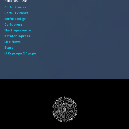
Επικοινωνία
Corfu Stories
Corfu Tv News
corfuland.gr
Corfupress
Electropresence
Kefaloniapress
Life News
Start
Η Κέρκυρα Σήμερα