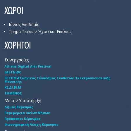
ΧΩΡΟΙ
Ιόνιος Ακαδημία
Τμήμα Τεχνών Ήχου και Εικόνας
ΧΟΡΗΓΟΙ
Συνεργασίες
Athens Digital Arts Festival
EASTN-DC
EΣΣHM-Eλληνικός Σύνδεσμος Συνθετών Hλεκτροακουστικής
Mουσικής
ΚΕ.ΔΙ.ΒΙ.Μ
ΤΗΜΕΝΟΣ
Με την Υποστήριξη
Δήμος Κέρκυρας
Περιφέρεια Ιονίων Νήσων
Πρόσκοποι Κέρκυρας
Φωτογραφική Λέσχη Κέρκυρας