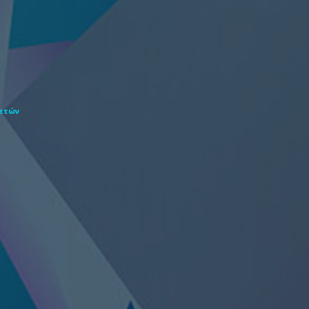
θετών