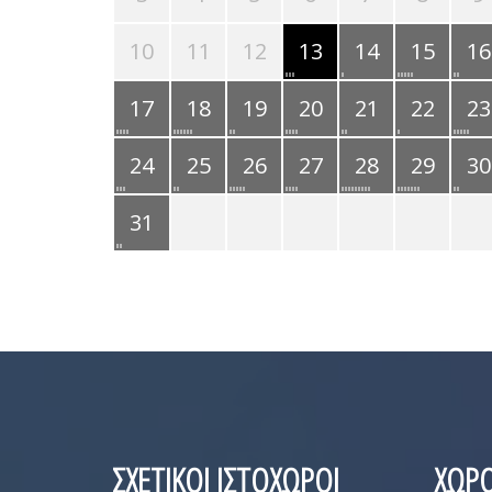
10
11
12
13
14
15
16
17
18
19
20
21
22
23
24
25
26
27
28
29
30
31
ΣΧΕΤΙΚΟΙ ΙΣΤΟΧΩΡΟΙ
ΧΩΡΟ