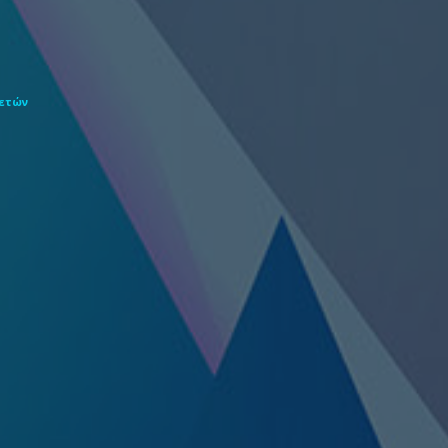
θετών