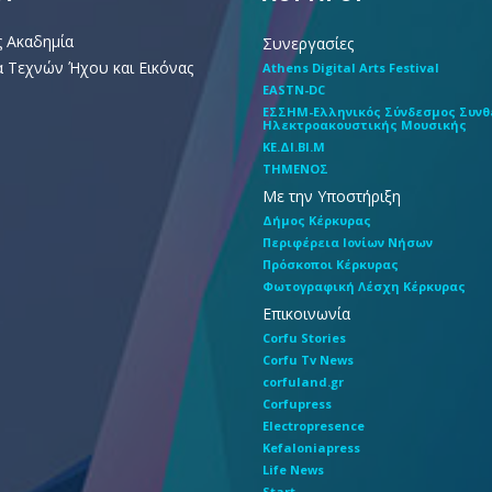
ς Ακαδημία
Συνεργασίες
 Τεχνών Ήχου και Εικόνας
Athens Digital Arts Festival
EASTN-DC
EΣΣHM-Eλληνικός Σύνδεσμος Συν
Hλεκτροακουστικής Mουσικής
ΚΕ.ΔΙ.ΒΙ.Μ
ΤΗΜΕΝΟΣ
Με την Υποστήριξη
Δήμος Κέρκυρας
Περιφέρεια Ιονίων Νήσων
Πρόσκοποι Κέρκυρας
Φωτογραφική Λέσχη Κέρκυρας
Επικοινωνία
Corfu Stories
Corfu Tv News
corfuland.gr
Corfupress
Electropresence
Kefaloniapress
Life News
Start