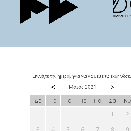
Επιλέξτε την ημερομηνία για να δείτε τις εκδηλώσει
<
>
Μάιος 2021
Δε
Τρ
Τε
Πε
Πα
Σα
Κυ
1
2
3
4
5
6
7
8
9