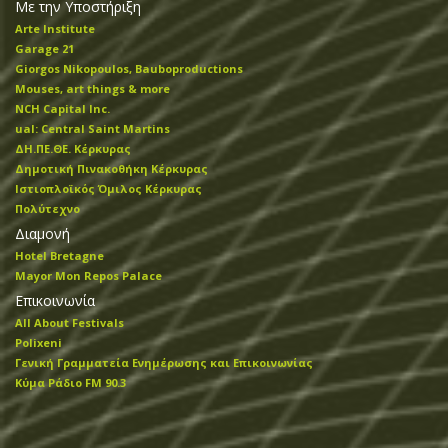
Με την Υποστήριξη
Arte Institute
Garage 21
Giorgos Nikopoulos, Bauboproductions
Mouses, art things & more
NCH Capital Inc.
ual: Central Saint Martins
ΔΗ.ΠΕ.ΘΕ. Κέρκυρας
Δημοτική Πινακοθήκη Κέρκυρας
Ιστιοπλοϊκός Όμιλος Κέρκυρας
Πολύτεχνο
Διαμονή
Hotel Bretagne
Mayor Mon Repos Palace
Επικοινωνία
All About Festivals
Polixeni
Γενική Γραμματεία Ενημέρωσης και Επικοινωνίας
Κύμα Ράδιο FM 90.3