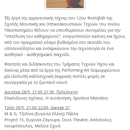
Έξι έργα της ερμηνευτικής τέχνης του 12ου Φεστιβάλ της
Σχολής Μουσικής και Οπτικοακουστικών Τεχνών του Ιονίου
Πανεπιστημίου θέλουν να υπενθυμίσουν συνομιλίες για την
"επιτέλεση του καθημερινού", ενεργοποιούν εικόνες και ήχους
από τον πραγματικό κόσμο βυθισμένα στο σκοτάδι του
υποσυνείδητου και ενσαρκώνουν την τεχνολογία σε ένα
αισθητικό - αισθητηριακό παιχνίδι.
Φοιτητές και διδάσκοντες του Τμήματος Τεχνών Ήχου και
Εικόνας μέσα από τα έργα της Performing Art διαμορφώνουν
μία ιδιότυπη καλλιτεχνική έκφραση πολλές φορές σε
συνεργασία με το ζωντανό κοινό.
Δευτέρα 28/5, 21:00-21:30, Πολύτεχνο
Επικίνδυνες σχέσεις- Η συνάντηση, Χριστίνα Μητσάνη
Τρίτη 29/5, 21:00-22:00, Garage 21
M & G, Τζελίνα (Ευγενία Ελένη) Πάλλα
Project 15, Ευγενία Ζάγουρα, Docs Theatre, Απόστολος
Λουφόπουλος, Μελίνα Σχινά