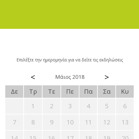
Επιλέξτε την ημερομηνία για να δείτε τις εκδηλώσεις
<
>
Μάιος 2018
Δε
Τρ
Τε
Πε
Πα
Σα
Κυ
1
2
3
4
5
6
7
8
9
10
11
12
13
14
15
16
17
18
19
20