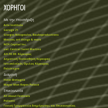
ΧΟΡΗΓΟΙ
Με την Υποστήριξη
Arte Institute
Garage 21
Giorgos Nikopoulos, Bauboproductions
Mouses, art things & more
NCH Capital Inc.
ual: Central Saint Martins
ΔΗ.ΠΕ.ΘΕ. Κέρκυρας
Δημοτική Πινακοθήκη Κέρκυρας
Ιστιοπλοϊκός Όμιλος Κέρκυρας
Πολύτεχνο
Διαμονή
Hotel Bretagne
Mayor Mon Repos Palace
Επικοινωνία
All About Festivals
Polixeni
Γενική Γραμματεία Ενημέρωσης και Επικοινωνίας