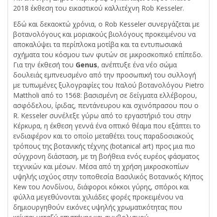
2018 έκθεση του εικαστικού καλλιτέχνη Rob Kesseler.
Εδώ και δεκαοκτώ χρόνια, ο Rob Kesseler συνεργάζεται με
βοτανολόγους και μοριακούς βιολόγους προκειμένου να
αποκαλύψει τα περίπλοκα μοτίβα και τα εντυπωσιακά
σχήματα του κόσμου των φυτών σε μικροσκοπικό επίπεδο.
Για την έκθεσή του
Genus
, ανέπτυξε ένα νέο σώμα
δουλειάς εμπνευσμένο από την προσωπική του συλλογή
με τυπωμένες ξυλογραφίες του Ιταλού βοτανολόγου Pietro
Mattholi από το 1568: βασισμένη σε δείγματα ελλέβορου,
ασφόδελου, ίριδας, πεντάνευρου και σχινόπρασου που ο
R. Kesseler συνέλεξε γύρω από το εργαστήριό του στην
Κέρκυρα, η έκθεση γεννά ένα οπτικό θέαμα που εξάπτει το
ενδιαφέρον και το οποίο μεταθέτει τους παραδοσιακούς
τρόπους της βοτανικής τέχνης (botanical art) προς μια πιο
σύγχρονη διάσταση, με τη βοήθεια ενός ευρέος φάσματος
τεχνικών και μέσων. Μέσα από τη χρήση μικροσκοπίων
υψηλής ισχύος στην τοποθεσία Βασιλικός Βοτανικός Κήπος
Kew του Λονδίνου, διάφοροι κόκκοι γύρης, σπόροι και
φύλλα μεγεθύνονται χιλιάδες φορές προκειμένου να
δημιουργηθούν εικόνες υψηλής χρωματικότητας που