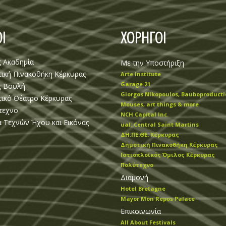
Ι
ΧΟΡΗΓΟΙ
ς Ακαδημία
Με την Υποστήριξη
ική Πινακοθήκη Κέρκυρας
Arte Institute
Garage 21
ς Βουλή
Giorgos Nikopoulos, Bauboproducti
ικό Θέατρο Κέρκυρας
Mouses, art things & more
τεχνο
NCH Capital Inc.
 Τεχνών Ήχου και Εικόνας
ual: Central Saint Martins
ΔΗ.ΠΕ.ΘΕ. Κέρκυρας
Δημοτική Πινακοθήκη Κέρκυρας
Ιστιοπλοϊκός Όμιλος Κέρκυρας
Πολύτεχνο
Διαμονή
Hotel Bretagne
Mayor Mon Repos Palace
Επικοινωνία
All About Festivals