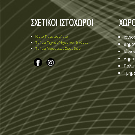
ΣΧΕΤΙΚΟΙ ΙΣΤΟΧΩΡΟΙ
ΧΩΡΟ
Ιόνιο Πανεπιστήμιο
Ιόνιο
Τμήμα Τεχνών Ήχου και Εικόνας
Δημοτ
Τμήμα Μουσικών Σπουδών
Ιόνιο
Δημοτ
Πολύ
Τμήμα