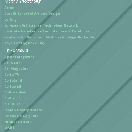
Με την Υποστήριξη
Acroe
Cardiff School of Art and Design
corfu.gr
European Art-Science-Technology Network
Institute for advanced architecture of Catalonia
Zentrum fur Kunst und Medietechnologie Karlsruhe
Έργο Κωστής Παλαμάς
Επικοινωνία
3 point Magazine
Art & Life
Art Magazine
Corfu TV
Corfuland
Corfuwall
Culture Now
Culture Polis
elculture
Ionian Galaxy 90.8 FM
Lefkada slow guide
Nicoluzo Estate
stART