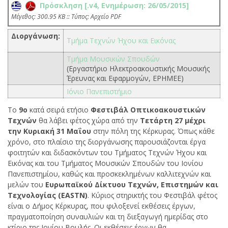
Πρόσκληση [.v4, Ενημέρωση: 26/05/2015]
Mέγεθος: 300.95 KB :: Τύπος: Αρχείο PDF
Διοργάνωση:
Τμήμα Τεχνών Ήχου και Εικόνας
Τμήμα Μουσικών Σπουδών
(Εργαστήριο Ηλεκτροακουστικής Μουσικής
Έρευνας και Εφαρμογών, ΕΡΗΜΕΕ)
Ιόνιο Πανεπιστήμιο
Το
9ο
κατά σειρά ετήσιο
Φεστιβάλ Οπτικοακουστικών
Τεχνών
θα λάβει φέτος χώρα από την
Τετάρτη 27 μέχρι
την Κυριακή 31 Μαΐου
στην πόλη της Κέρκυρας. Όπως κάθε
χρόνο, στο πλαίσιο της διοργάνωσης παρουσιάζονται έργα
φοιτητών και διδασκόντων του Τμήματος Τεχνών Ήχου και
Εικόνας και του Τμήματος Μουσικών Σπουδών του Ιονίου
Πανεπιστημίου, καθώς και προσκεκλημένων καλλιτεχνών και
μελών του
Ευρωπαϊκού Δίκτυου Τεχνών, Επιστημών και
Τεχνολογίας (EASTN)
. Kύριος στηρικτής του Φεστιβάλ φέτος
είναι ο Δήμος Κέρκυρας, που φιλοξενεί εκθέσεις έργων,
πραγματοποίηση συναυλιών και τη διεξαγωγή ημερίδας στο
κτίριο της Ιονίου Βουλής. Οι εκθέσεις έργων θα