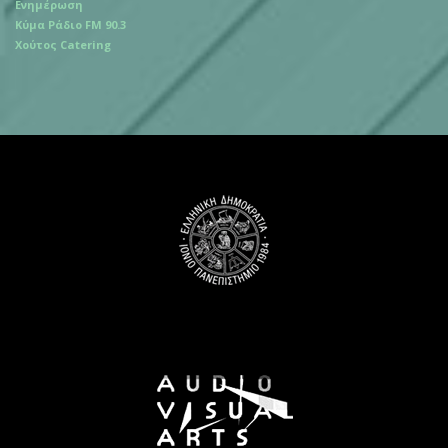
Ενημέρωση
Κύμα Ράδιο FM 90.3
Χούτος Catering