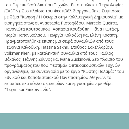
του Ευρωπαϊκού Δικτύου Τεχνών, Επιστημών και Τεχνολογίας
(EASTN). Στο πλαίσιο του Φεστιβάλ διοργανώθηκε Συμπόσιο
με θέμα "Κίνηση / Η Θεωρία στην Καλλιτεχνική Δημιουργία" με
εισηγητές όπως οι Αναστασία Πιστοφίδου, Marcelo Queiroz,
Παναγιώτα Κουτσούκου, Ασπασία Κουζούπη, Τζίνα Γιωτάκη,
Μαρία Παπανικολάου, Γεωργία Καλοδίκη και Ελένη Κασάπη.
Πραγματοποιήθηκε επίσης μια σειρά συναυλιών από τους:
Γεωργία Καλοδίκη, Hassina Sakhri, Σταύρος Σακελλαρίου,
Volkmar Klien, με καταληκτική συναυλία από τους Παύλος
Βάκαλος, Γιάννης Ζάννος και Ivana Zuskinová. Στο πλαίσιο του
προγράμματος του 9ου Φεστιβάλ Οπτικοακουστικών Τεχνών
οργανώθηκε, σε συνεργασία με το έργο "Κωστής Παλαμάς" του
Εθνικού και Καποδιστριακού Πανεπιστημίου Αθηνών, το
εκπαιδευτικό κύκλο σεμιναρίων και εργαστηρίων με θέμα
"Τέχνη και Επικοινωνία".