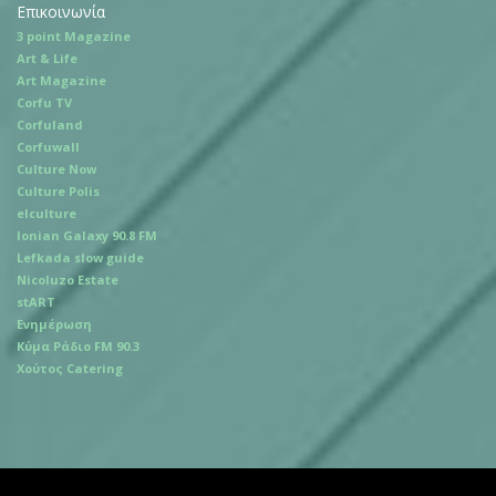
Επικοινωνία
3 point Magazine
Art & Life
Art Magazine
Corfu TV
Corfuland
Corfuwall
Culture Now
Culture Polis
elculture
Ionian Galaxy 90.8 FM
Lefkada slow guide
Nicoluzo Estate
stART
Ενημέρωση
Κύμα Ράδιο FM 90.3
Χούτος Catering