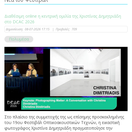
Διαθέσιμη online η κεντρική ομιλία της Χριστίνας Δημητριάδη
στο DCAC 2026
Δημοσίευση:
08-07-2026 17:15
|
Προβολές:
709
Πολυμέσα
Στο πλαίσιο της συμμετοχής της ως επίσημης προσκεκλημένης
του 19ου Φεστιβάλ Οπτικοακουστικών Τεχνών, η εικαστική
φωτογράφος Χριστίνα Δημητριάδη πραγματοποίησε την