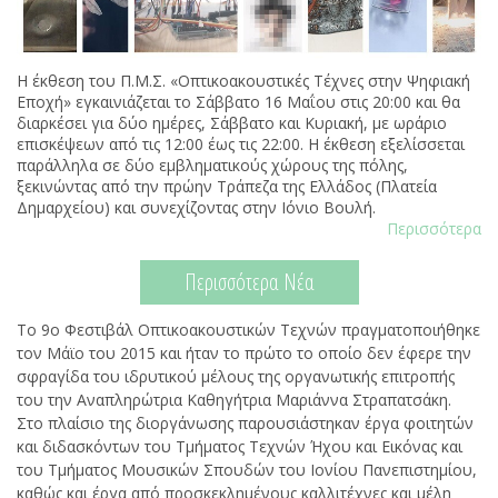
Η έκθεση του Π.Μ.Σ. «Οπτικοακουστικές Τέχνες στην Ψηφιακή
Εποχή» εγκαινιάζεται το Σάββατο 16 Μαΐου στις 20:00 και θα
διαρκέσει για δύο ημέρες, Σάββατο και Κυριακή, με ωράριο
επισκέψεων από τις 12:00 έως τις 22:00. Η έκθεση εξελίσσεται
παράλληλα σε δύο εμβληματικούς χώρους της πόλης,
ξεκινώντας από την πρώην Τράπεζα της Ελλάδος (Πλατεία
Δημαρχείου) και συνεχίζοντας στην Ιόνιο Βουλή.
Περισσότερα
Περισσότερα Νέα
Το 9ο Φεστιβάλ Οπτικοακουστικών Τεχνών πραγματοποιήθηκε
τον Μάϊο του 2015 και ήταν το πρώτο το οποίο δεν έφερε την
σφραγίδα του ιδρυτικού μέλους της οργανωτικής επιτροπής
του την Αναπληρώτρια Καθηγήτρια Μαριάννα Στραπατσάκη.
Στο πλαίσιο της διοργάνωσης παρουσιάστηκαν έργα φοιτητών
και διδασκόντων του Τμήματος Τεχνών Ήχου και Εικόνας και
του Τμήματος Μουσικών Σπουδών του Ιονίου Πανεπιστημίου,
καθώς και έργα από προσκεκλημένους καλλιτέχνες και μέλη