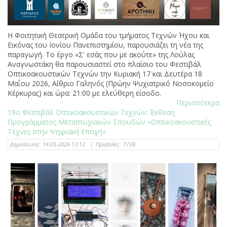
Η Φοιτητική Θεατρική Ομάδα του τμήματος Τεχνών Ήχου και
Εικόνας του Ιονίου Πανεπιστημίου, παρουσιάζει τη νέα της
παραγωγή. Το έργο «Σ' εσάς που με ακούτε» της Λούλας
Αναγνωστάκη θα παρουσιαστεί στο πλαίσιο του Φεστιβάλ
Οπτικοακουστικών Τεχνών την Κυριακή 17 και Δευτέρα 18
Μαΐου 2026, Αίθριο Γαληνός (Πρώην Ψυχιατρικό Νοσοκομείο
Κέρκυρας) και ώρα: 21:00 με ελεύθερη είσοδο.
Περισσότερα
19ο Φεστιβάλ Οπτικοακουστικών Τεχνών: Έκθεση
Προγράμματος Μεταπτυχιακών Σπουδών «Οπτικοακουστικές
Τέχνες στην Ψηφιακή Εποχή»
Δημοσίευση:
14-05-2026 13:12
|
Προβολές:
1738