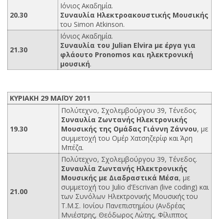
Ιόνιος Ακαδημία.
20.30
Συναυλία Hλεκτροακουστικής Μουσικής
του Simon Atkinson.
Ιόνιος Ακαδημία.
Συναυλία του Julian Elvira με έργα για
21.30
φλάουτο Pronomos και ηλεκτρονική
μουσική
.
ΚΥΡΙΑΚΗ 29 ΜΑΪΟΥ 2011
Πολύτεχνο, Σχολεμβούργου 39, Τένεδος.
Συναυλία Ζωντανής Ηλεκτρονικής
19.30
Μουσικής της Ομάδας Γιάννη Ζάννου
, με
συμμετοχή του Ομέρ Χατσηζερίφ και Άρη
Μπέζα.
Πολύτεχνο, Σχολεμβούργου 39, Τένεδος.
Συναυλία Ζωντανής Ηλεκτρονικής
Μουσικής με Διαδραστικά Μέσα
, με
συμμετοχή του Julio d’Escrivan (live coding) και
21.00
των Συνόλων Ηλεκτρονικής Μουσικής του
Τ.Μ.Σ. Ιονίου Πανεπιστημίου (Ανδρέας
Μνιέστρης, Θεόδωρος Λώτης, Φίλιππος