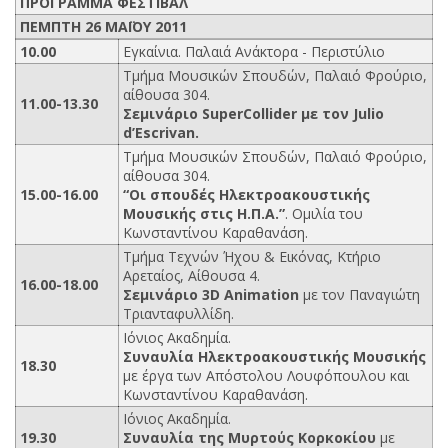
ΠΡΟΓΡΑΜΜΑ ΦΕΣΤΙΒΑΛ
ΠΕΜΠΤΗ 26 ΜΑΪΟΥ 2011
10.00
Εγκαίνια. Παλαιά Ανάκτορα - Περιστύλιο
Τμήμα Μουσικών Σπουδών, Παλαιό Φρούριο,
αίθουσα 304.
11.00-13.30
Σεμινάριο SuperCollider με τον Julio
d’Escrivan.
Τμήμα Μουσικών Σπουδών, Παλαιό Φρούριο,
αίθουσα 304.
15.00-16.00
“Οι σπουδές Ηλεκτροακουστικής
Μουσικής στις Η.Π.Α.”
. Ομιλία του
Κωνσταντίνου Καραθανάση.
Τμήμα Τεχνών Ήχου & Εικόνας, Κτήριο
Αρεταίος, Αίθουσα 4.
16.00-18.00
Σεμινάριο 3D Animation
με τον Παναγιώτη
Τριανταφυλλίδη.
Ιόνιος Ακαδημία.
Συναυλία Ηλεκτροακουστικής Μουσικής
18.30
με έργα των Απόστολου Λουφόπουλου και
Κωνσταντίνου Καραθανάση.
Ιόνιος Ακαδημία.
19.30
Συναυλία της Μυρτούς Κορκοκίου
με