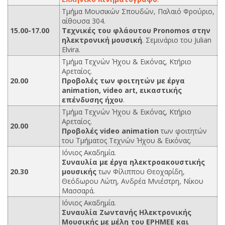
Τμήμα Μουσικών Σπουδών, Παλαιό Φρούριο,
αίθουσα 304.
15.00-17.00
Τεχνικές του φλάουτου Pronomos στην
ηλεκτρονική μουσική
. Σεμινάριο του Julian
Elvira.
Τμήμα Τεχνών Ήχου & Εικόνας, Κτήριο
Αρεταίος.
20.00
Προβολές των φοιτητών με έργα
animation, video art, εικαστικής
επένδυσης ήχου
.
Τμήμα Τεχνών Ήχου & Εικόνας, Κτήριο
Αρεταίος.
20.00
Προβολές video animation
των φοιτητών
του Τμήματος Τεχνών Ήχου & Εικόνας.
Ιόνιος Ακαδημία.
Συναυλία με έργα ηλεκτροακουστικής
20.30
μουσικής
των Φίλιππου Θεοχαρίδη,
Θεόδωρου Λώτη, Ανδρέα Μνιέστρη, Νίκου
Μασσαρά.
Ιόνιος Ακαδημία.
Συναυλία Ζωντανής Ηλεκτρονικής
Μουσικής με μέλη του ΕΡΗΜΕΕ και