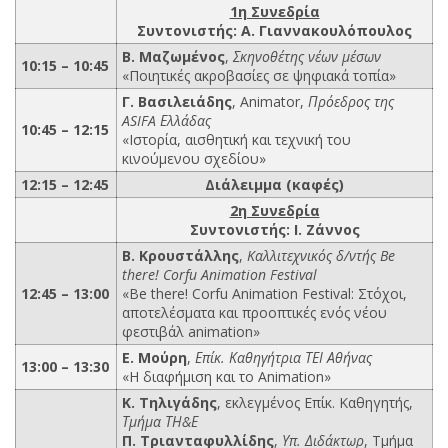
1η Συνεδρία
Συντονιστής: Α. Γιαννακουλόπουλος
Β. Μαζωμένος
,
Σκηνοθέτης νέων μέσων
10:15 – 10:45
«Ποιητικές ακροβασίες σε ψηφιακά τοπία»
Γ. Βασιλειάδης
, Animator,
Πρόεδρος της
ASIFA Ελλάδας
10:45 – 12:15
«Ιστορία, αισθητική και τεχνική του
κινούμενου σχεδίου»
12:15 – 12:45
Διάλειμμα (καφές)
2η Συνεδρία
Συντονιστής: Ι. Ζάννος
B. Κρουστάλλης
,
Kαλλιτεχνικός δ/ντής Be
there! Corfu Animation Festival
12:45 – 13:00
«Be there! Corfu Animation Festival: Στόχοι,
αποτελέσματα και προοπτικές ενός νέου
φεστιβάλ animation»
E. Μούρη
,
Επίκ. Καθηγήτρια ΤΕΙ Αθήνας
13:00 – 13:30
«Η διαφήμιση και το Animation»
Κ. Τηλιγάδης
, εκλεγμένος Επίκ. Καθηγητής,
Τμήμα ΤΗ&Ε
Π. Τριανταφυλλίδης
,
Υπ. Διδάκτωρ
, Τμήμα