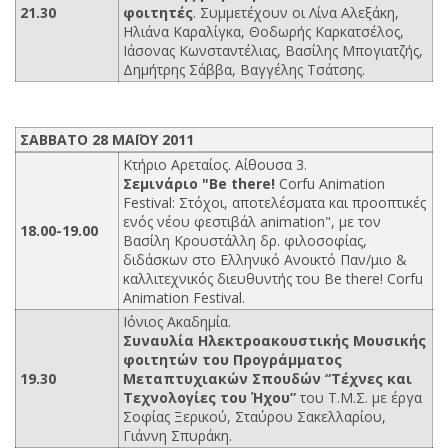
21.30
φοιτητές
. Συμμετέχουν οι Λίνα Αλεξάκη,
Ηλιάνα Καραλίγκα, Θοδωρής Καρκατσέλος,
Ιάσονας Κωνσταντέλιας, Βασίλης Μπογιατζής,
Δημήτρης Σάββα, Βαγγέλης Τσάτσης.
ΣΑΒΒΑΤΟ 28 ΜΑΪΟΥ 2011
Κτήριο Αρεταίος. Αίθουσα 3.
Σεμινάριο "Be there!
Corfu Animation
Festival: Στόχοι, αποτελέσματα και προοπτικές
ενός νέου φεστιβάλ animation", με τον
18.00-19.00
Βασίλη Κρουστάλλη δρ. φιλοσοφίας,
διδάσκων στο Ελληνικό Ανοικτό Παν/μιο &
καλλιτεχνικός διευθυντής του Be there! Corfu
Animation Festival.
Ιόνιος Ακαδημία.
Συναυλία Ηλεκτροακουστικής Μουσικής
φοιτητών του Προγράμματος
19.30
Μεταπτυχιακών Σπουδών “Τέχνες και
Τεχνολογίες του Ήχου”
του Τ.Μ.Σ. με έργα
Σοφίας Ξερικού, Σταύρου Σακελλαρίου,
Γιάννη Σπυράκη.