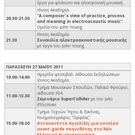
έργα για φλάουτο και ηλεκτρονική μουσική.
Ιόνιος Ακαδημία.
“A composer`s view of practice, process
20.30-21.30
and meaning in electroacoustic music”
.
Ομιλία του John Young.
Ιόνιος Ακαδημία.
21.30
Συναυλία ηλεκτροακουστικής μουσικής
με έργα του John Young.
ΠΑΡΑΣΚΕΥΗ 27 ΜΑΪΟΥ 2011
Ημερίδα φεστιβάλ. Αίθουσα Εκδηλώσεων
10.00-14.00
Ιόνιος Ακαδημία.
Τμήμα Μουσικών Σπουδών, Παλαιό Φρούριο,
αίθουσα 304.
11.00-13.30
Σεμινάριο SuperCollider
με τον Julio
d’Escrivan.
Τμήμα Τεχνών Ήχου & Εικόνας,
Κινηματογράφος "Ορφέας".
15.00-18.30
Αντουανέττα Αγγελίδη: μια γυναίκα
avant-garde σκηνοθέτης στο Νέο
Ελληνικό Κινηματογράφο
.