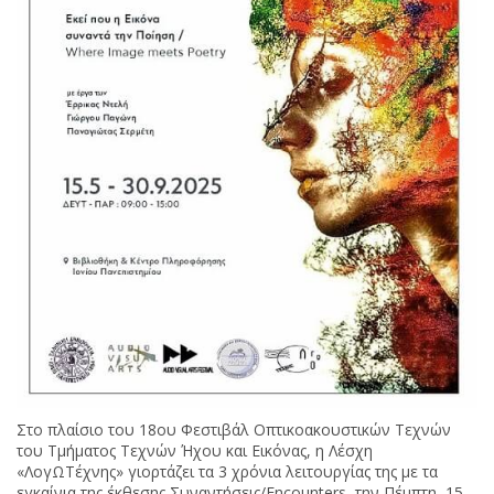
Στο πλαίσιο του 18ου Φεστιβάλ Οπτικοακουστικών Τεχνών
του Τμήματος Τεχνών Ήχου και Εικόνας, η Λέσχη
«ΛογΩΤέχνης» γιορτάζει τα 3 χρόνια λειτουργίας της με τα
εγκαίνια της έκθεσης Συναντήσεις/Encounters, την Πέμπτη, 15