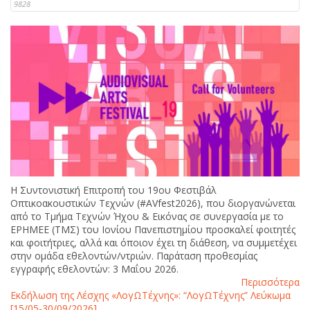
9828
Η Συντονιστική Επιτροπή του 19ου Φεστιβάλ
Οπτικοακουστικών Τεχνών (#AVfest2026), που διοργανώνεται
από το Τμήμα Τεχνών Ήχου & Εικόνας σε συνεργασία με το
ΕΡΗΜΕΕ (ΤΜΣ) του Ιονίου Πανεπιστημίου προσκαλεί φοιτητές
και φοιτήτριες, αλλά και όποιον έχει τη διάθεση, να συμμετέχει
στην ομάδα εθελοντών/ντριών. Παράταση προθεσμίας
εγγραφής εθελοντών: 3 Μαΐου 2026.
Περισσότερα
Εκδήλωση της Λέσχης «ΛογΩΤέχνης»: “ΛογΩΤέχνης” Λεύκωμα
[15/05-30/09/2026]