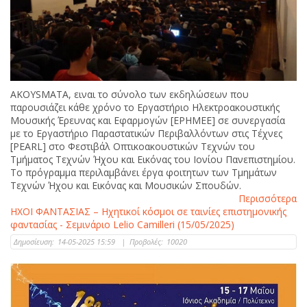
AKOYSMATA, ειναι το σύνολο των εκδηλώσεων που
παρουσιάζει κάθε χρόνο το Εργαστήριο Ηλεκτροακουστικής
Μουσικής Έρευνας και Εφαρμογών [ΕΡΗΜΕΕ] σε συνεργασία
με το Εργαστήριο Παραστατικών Περιβαλλόντων στις Τέχνες
[PEARL] στο Φεστιβάλ Οπτικοακουστικών Τεχνών του
Τμήματος Τεχνών Ήχου και Εικόνας του Ιονίου Πανεπιστημίου.
Το πρόγραμμα περιλαμβάνει έργα φοιτητων των Τμημάτων
Τεχνών Ήχου και Εικόνας και Μουσικών Σπουδών.
Περισσότερα
ΗΧΟΙ ΦΑΝΤΑΣΙΑΣ – Ηχητικοί κόσμοι σε ταινίες επιστημονικής
φαντασίας - Σεμινάριο Lelio Camilleri (15/05/2025)
Δημοσίευση:
14-05-2025 15:59
|
Προβολές:
10020