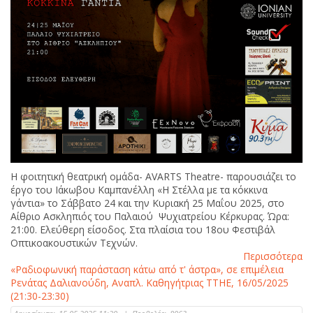
Η φοιτητική θεατρική ομάδα- AVARTS Theatre- παρουσιάζει το
έργο του Ιάκωβου Καμπανέλλη «Η Στέλλα με τα κόκκινα
γάντια» το Σάββατο 24 και την Κυριακή 25 Μαΐου 2025, στο
Αίθριο Ασκληπιός του Παλαιού Ψυχιατρείου Κέρκυρας. Ώρα:
21:00. Ελεύθερη είσοδος. Στα πλαίσια του 18ου Φεστιβάλ
Οπτικοακουστικών Τεχνών.
Περισσότερα
«Ραδιοφωνική παράσταση κάτω από τ' άστρα», σε επιμέλεια
Ρενάτας Δαλιανούδη, Αναπλ. Καθηγήτριας ΤΤΗΕ, 16/05/2025
(21:30-23:30)