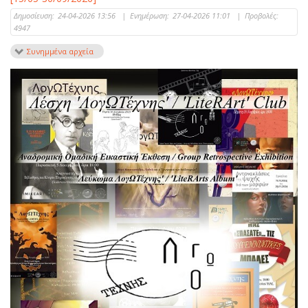
Δημοσίευση:
24-04-2026 13:56
|
Ενημέρωση:
27-04-2026 11:01
|
Προβολές:
4947
Συνημμένα αρχεία