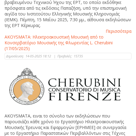
βραβευμένου Τεχνικού Ήχου της ΕΡΤ, το οποίο εκδόθηκε
πρόσφατα από τις εκδόσεις Παπαζήση, υπό την επιστημονική
αιγίδα του Ινστιτούτου Ελληνικής Μουσικής Κληρονομιάς
(ΙΕΜΚ). Πέμπτη, 15 Μαΐου 2025, 7:30 μμ., αίθουσα εκδηλώσεων
της ΕΡΤ Κέρκυρας.
Περισσότερα
AKOYSMATA: Ηλεκτροακουστική Μουσική από το
Κονσερβατόριο Μουσικής της Φλωρεντίας L. Cherubini
(17/05/2025)
Δημοσίευση:
14-05-2025 18:12
|
Προβολές:
15735
AKOYSMATA, ειναι το σύνολο των εκδηλώσεων που
παρουσιάζει κάθε χρόνο το Εργαστήριο Ηλεκτροακουστικής
Μουσικής Έρευνας και Εφαρμογών [ΕΡΗΜΕΕ] σε συνεργασία
με το Εργαστήριο Παραστατικών Περιβαλλόντων στις Τέχνες