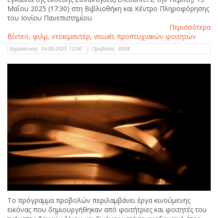
Μαΐου 2025 (17:30) στη Βιβλιοθήκη και Κέντρο Πληροφόρησης
του Ιονίου Πανεπιστημίου.
Περισσότερα
Βίντεο, φιλμ, ντοκιμαντέρ, visuals προπτυχιακών φοιτητών
Δημοσίευση:
14-05-2025 12:00
|
Προβολές:
8508
Το πρόγραμμα προβολών περιλαμβάνει έργα κινούμενης
εικόνας που δημιουργήθηκαν από φοιτήτριες και φοιτητές του