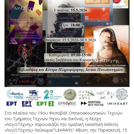
Στο πλαίσιο του 19ου Φεστιβάλ Οπτικοακουστικών Τεχνών
του Τμήματος Τεχνών Ήχου και Εικόνας, η Λέσχη
«ΛογΩΤέχνης» παρουσιάζει την ομαδική εικαστική έκθεση
«ΛογΩΤέχνης» Λεύκωμα/”LiteRArts” Album, την Παρασκευή, 15