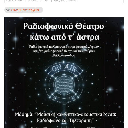
Δημοσίευση:
15-05-2025 11:20
|
Προβολές:
8063
Συνημμένα αρχεία