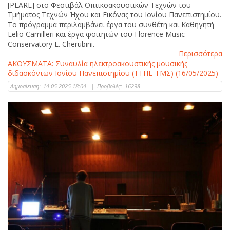
[PEARL] στο Φεστιβάλ Οπτικοακουστικών Τεχνών του
Τμήματος Τεχνών Ήχου και Εικόνας του Ιονίου Πανεπιστημίου.
Το πρόγραμμα περιλαμβάνει έργα του συνθέτη και Καθηγητή
Lelio Camilleri και έργα φοιτητών του Florence Music
Conservatory L. Cherubini.
Περισσότερα
ΑΚΟΥΣΜΑΤΑ: Συναυλία ηλεκτροακουστικής μουσικής
διδασκόντων Ιονίου Πανεπιστημίου (ΤΤΗΕ-ΤΜΣ) (16/05/2025)
Δημοσίευση:
14-05-2025 18:04
|
Προβολές:
16298