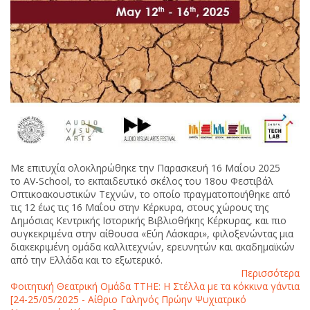
Με επιτυχία ολοκληρώθηκε την Παρασκευή 16 Μαΐου 2025
το AV-School, το εκπαιδευτικό σκέλος του 18ου Φεστιβάλ
Οπτικοακουστικών Τεχνών, το οποίο πραγματοποιήθηκε από
τις 12 έως τις 16 Μαΐου στην Κέρκυρα, στους χώρους της
Δημόσιας Κεντρικής Ιστορικής Βιβλιοθήκης Κέρκυρας, και πιο
συγκεκριμένα στην αίθουσα «Εύη Λάσκαρι», φιλοξενώντας μια
διακεκριμένη ομάδα καλλιτεχνών, ερευνητών και ακαδημαϊκών
από την Ελλάδα και το εξωτερικό.
Περισσότερα
Φοιτητική Θεατρική Ομάδα ΤΤΗΕ: Η Στέλλα με τα κόκκινα γάντια
[24-25/05/2025 - Αίθριο Γαληνός Πρώην Ψυχιατρικό