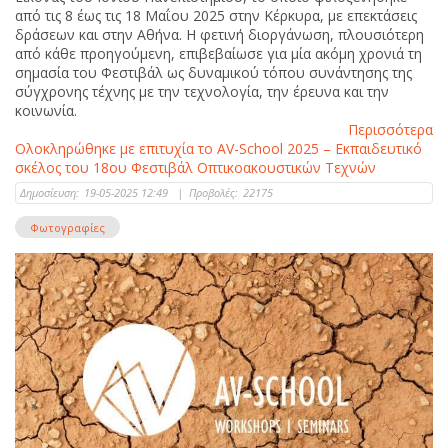
από τις 8 έως τις 18 Μαΐου 2025 στην Κέρκυρα, με επεκτάσεις
δράσεων και στην Αθήνα. Η φετινή διοργάνωση, πλουσιότερη
από κάθε προηγούμενη, επιβεβαίωσε για μία ακόμη χρονιά τη
σημασία του Φεστιβάλ ως δυναμικού τόπου συνάντησης της
σύγχρονης τέχνης με την τεχνολογία, την έρευνα και την
κοινωνία.
Περισσότερα
Ολοκληρώθηκε με επιτυχία το AV-School 2025 – Εκπαιδευτικό
σκέλος του 18ου Φεστιβάλ Οπτικοακουστικών Τεχνών
Δημοσίευση:
19-05-2025 12:49
|
Προβολές:
22175
Φωτογραφίες