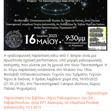
Η «ραδιοφωνική παράσταση κάτω από τ' άστρα» είναι μια
πρωτότυπη ηχητική performance, υπό μορφή ραδιοφωνικής
εκπομπής, που γίνεται για 3η χρονιά στο Ιόνιο Πανεπιστήμιο. Η
εν λόγω παράσταση εντάσσεται στο πλαίσιο του 18ου
Φεστιβάλ Οπτικοακουστικών Τεχνών του Τμήματος Τεχνών
Ήχου & Εικόνας. Η δράση λαμβάνει χώρα στις 16/05/2025
(21:30-23:30), στο Πανεπιστημιακό Campus (Αύλειος Χώρος-
Παλαιό Ψυχιατρείο).
Περισσότερα
Παρουσίαση του βιβλίου «Ήχος Ραδιοφώνου» του Σπ.
Καβακόπουλου, στην ΕΡΤ Κέρκυρας, σε επιμέλεια Ρενάτας
Δαλιανούδη, 15.5.2015