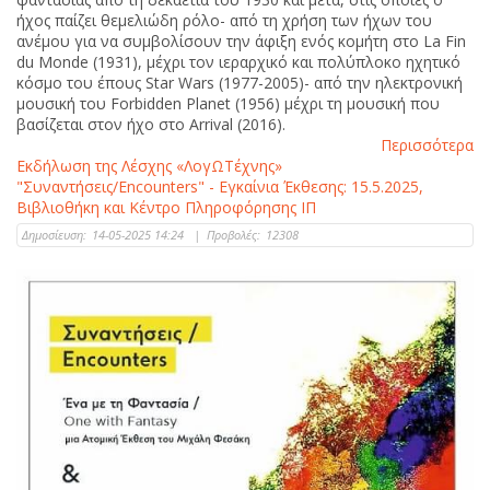
ήχος παίζει θεμελιώδη ρόλο- από τη χρήση των ήχων του
ανέμου για να συμβολίσουν την άφιξη ενός κομήτη στο La Fin
du Monde (1931), μέχρι τον ιεραρχικό και πολύπλοκο ηχητικό
κόσμο του έπους Star Wars (1977-2005)- από την ηλεκτρονική
μουσική του Forbidden Planet (1956) μέχρι τη μουσική που
βασίζεται στον ήχο στο Arrival (2016).
Περισσότερα
Εκδήλωση της Λέσχης «ΛογΩΤέχνης»
"Συναντήσεις/Encounters" - Εγκαίνια Έκθεσης: 15.5.2025,
Βιβλιοθήκη και Κέντρο Πληροφόρησης ΙΠ
Δημοσίευση:
14-05-2025 14:24
|
Προβολές:
12308