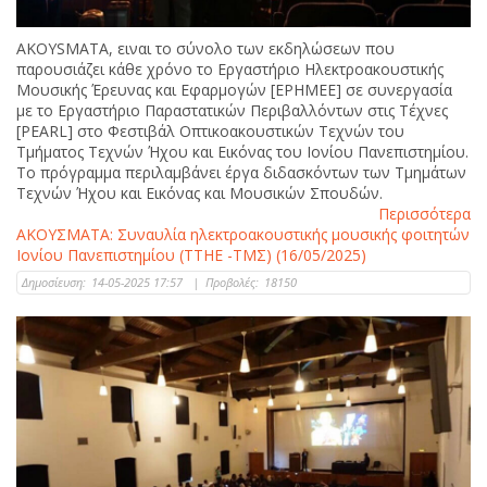
AKOYSMATA, ειναι το σύνολο των εκδηλώσεων που
παρουσιάζει κάθε χρόνο το Εργαστήριο Ηλεκτροακουστικής
Μουσικής Έρευνας και Εφαρμογών [ΕΡΗΜΕΕ] σε συνεργασία
με το Εργαστήριο Παραστατικών Περιβαλλόντων στις Τέχνες
[PEARL] στο Φεστιβάλ Οπτικοακουστικών Τεχνών του
Τμήματος Τεχνών Ήχου και Εικόνας του Ιονίου Πανεπιστημίου.
Το πρόγραμμα περιλαμβάνει έργα διδασκόντων των Τμημάτων
Τεχνών Ήχου και Εικόνας και Μουσικών Σπουδών.
Περισσότερα
ΑΚΟΥΣΜΑΤΑ: Συναυλία ηλεκτροακουστικής μουσικής φοιτητών
Ιονίου Πανεπιστημίου (ΤΤΗΕ -ΤΜΣ) (16/05/2025)
Δημοσίευση:
14-05-2025 17:57
|
Προβολές:
18150