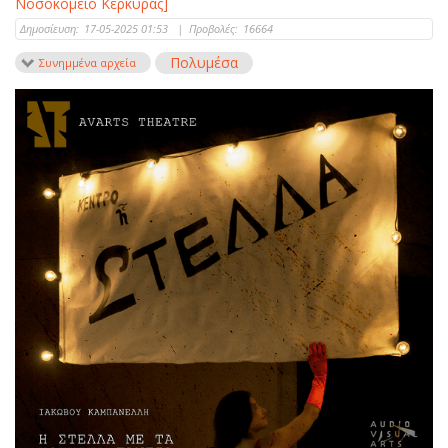
Νοσοκομείο Κέρκυρας]
Δημοσίευση:
17-05-2025 01:53
|
Προβολές:
16664
Πολυμέσα
Συνημμένα αρχεία