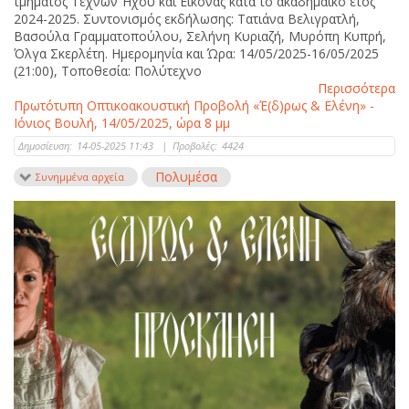
τμήματος Τεχνών Ήχου και Εικόνας κατά το ακαδημαϊκό έτος
2024-2025. Συντονισμός εκδήλωσης: Τατιάνα Βελιγρατλή,
Βασούλα Γραμματοπούλου, Σελήνη Κυριαζή, Μυρόπη Κυπρή,
Όλγα Σκερλέτη. Ημερομηνία και Ώρα: 14/05/2025-16/05/2025
(21:00), Τοποθεσία: Πολύτεχνο
Περισσότερα
Πρωτότυπη Οπτικοακουστική Προβολή «Έ(δ)ρως & Ελένη» -
Ιόνιος Βουλή, 14/05/2025, ώρα 8 μμ
Δημοσίευση:
14-05-2025 11:43
|
Προβολές:
4424
Πολυμέσα
Συνημμένα αρχεία