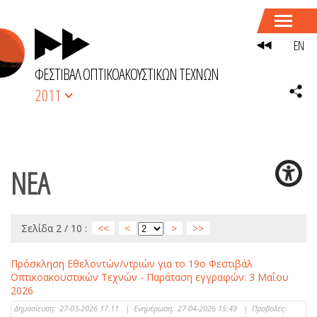
EN
ΦΕΣΤΙΒΑΛ ΟΠΤΙΚΟΑΚΟΥΣΤΙΚΩΝ ΤΕΧΝΩΝ
2011
ΝΕΑ
Σελίδα 2 / 10 :
<<
<
>
>>
Πρόσκληση Εθελοντών/ντριών για το 19ο Φεστιβάλ
Οπτικοακουστικών Τεχνών - Παράταση εγγραφών: 3 Μαΐου
2026
Δημοσίευση:
27-03-2026 17:11
|
Ενημέρωση:
27-04-2026 15:49
|
Προβολές: