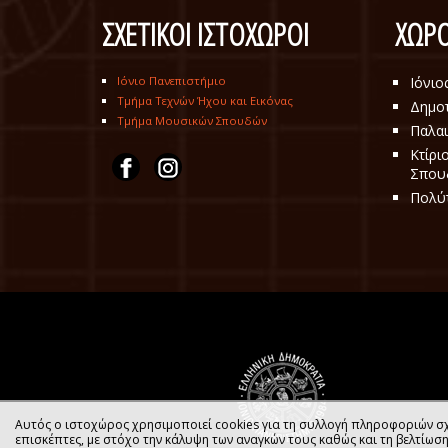
ΣΧΕΤΙΚΟΙ ΙΣΤΟΧΩΡΟΙ
ΧΩΡΟ
Ιόνιο Πανεπιστήμιο
Ιόνιο
Τμήμα Τεχνών Ήχου και Εικόνας
Δημοτ
Τμήμα Μουσικών Σπουδών
Παλαι
Κτίρι
Σπου
Πολύ
Αυτός ο ιστοχώρος χρησιμοποιεί cookies για τη συλλογή πληροφοριών σχ
επισκέπτες, με στόχο την κάλυψη των αναγκών τους καθώς και τη βελτίωσ