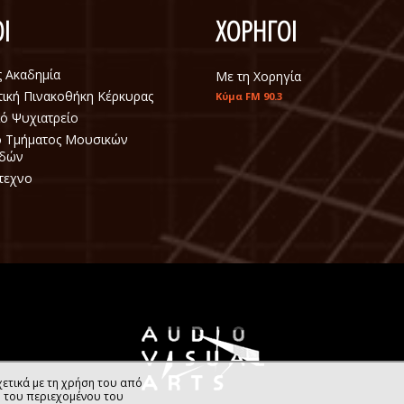
Ι
ΧΟΡΗΓΟΙ
ς Ακαδημία
Με τη Χορηγία
ική Πινακοθήκη Κέρκυρας
Κύμα FM 90.3
ό Ψυχιατρείο
ο Τμήματος Μουσικών
δών
τεχνο
ετικά με τη χρήση του από
η του περιεχομένου του