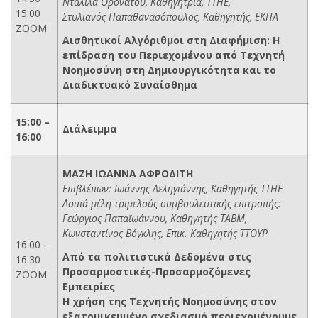
Νταλίλα Ορονάτου, Καθηγήτρια, ΤΤΗΕ,
15:00
Στυλιανός Παπαθανασόπουλος, Καθηγητής, ΕΚΠΑ
ΖΟΟΜ
Αισθητικοί Αλγόριθμοι στη Διαφήμιση: Η
επίδραση του Περιεχομένου από Τεχνητή
Νοημοσύνη στη Δημιουργικότητα και το
Διαδικτυακό Συναίσθημα
15:00 –
Διάλειμμα
16:00
ΜΑΖΗ ΙΩΑΝΝΑ ΑΦΡΟΔΙΤΗ
Επιβλέπων: Ιωάννης Δεληγιάννης, Καθηγητής ΤΤΗΕ
Λοιπά μέλη τριμελούς συμβουλευτικής επιτροπής:
Γεώργιος Παπαϊωάννου, Καθηγητής ΤΑΒΜ,
Κωνσταντίνος Βόγκλης, Επικ. Καθηγητής ΤΤΟΥΡ
16:00 –
Από τα πολιτιστικά Δεδομένα στις
16:30
Προσαρμοστικές-Προσαρμοζόμενες
ΖΟΟΜ
Εμπειρίες
Η χρήση της Τεχνητής Νοημοσύνης στον
εξατομικευμένο σχεδιασμό περιεχομένουμε