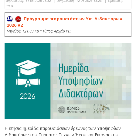
Δημοσίευση:
11-05-2026 15:32
|
Ενημέρωση:
12-05-2026 18:28
|
Προβολές:
1934
Πρόγραμμα παρουσιάσεων Υπ. Διδακτόρων
2026 V2
Mέγεθος: 121.83 KB :: Τύπος: Αρχείο PDF
Η ετήσια ημερίδα παρουσιάσεων έρευνας των Υποψηφίων
Διδακτόρων του Τμήματος Τεχνών Ήχου και Εικόνας του