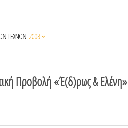
ΚΩΝ ΤΕΧΝΩΝ
2008
κή Προβολή «Έ(δ)ρως & Ελένη» -