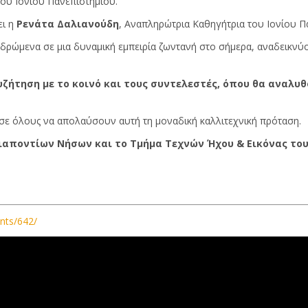
ου Ιονίου Πανεπιστημίου.
ει η
Ρενάτα Δαλιανούδη
, Αναπληρώτρια Καθηγήτρια του Ιονίου Π
 δρώμενα σε μια δυναμική εμπειρία ζωντανή στο σήμερα, αναδεικνύ
.
ζήτηση με το κοινό και τους συντελεστές, όπου θα
αναλυθ
 σε όλους να απολαύσουν αυτή τη μοναδική καλλιτεχνική πρόταση.
διαποντίων Νήσων
κ
αι
το Τμήμα Τεχνών Ήχου & Εικόνας του
ents/642/