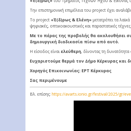
«Έ(δ)ρως»
του Τμήματος Τεχνών Ήχου & Εικόνας τ
Την επιστημονική επιμέλεια του project έχει αναλάβ
Το project
«Έ(δ)ρως & Ελένη»
μετατρέπει τα λαϊκά
ψηφιακές, οπτικοακουστικές και παραστατικές τέχνες
Με το πέρας της προβολής θα ακολουθήσει συ
δημιουργική διαδικασία πίσω από αυτό.
Η είσοδος είναι
ελεύθερη
, δίνοντας τη δυνατότητα
Ευχαριστούμε θερμά τον Δήμο Κέρκυρας
και 
Χορηγός Επικοινωνίας: ΕΡΤ Κέρκυρας
Σας περιμένουμε
Βλ. επίσης:
https://avarts.ionio.gr/festival/2025/gr/ev