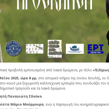
στική προβολή εμπνευσμένη από λαϊκά δρώμενα, με τίτλο
«Έ(δ)ρως
αΐου 2025, ώρα 8 μμ
, στο ιστορικό κτήριο της Ιονίου Βουλής, εν 
το κοινό μια ξεχωριστή καλλιτεχνική εμπειρία που συνδυάζει τον η
 δημοτικό τραγούδι και τα λαϊκά δρώμενα.
νητή Παναγιώτη Σδούκο
.
ρίστα Μάριο Μούρμουρα
, ενώ η παραγωγή του κινηματογραφικού