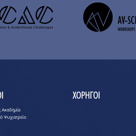
Ι
ΧΟΡΗΓΟΙ
ς Ακαδημία
ό Ψυχιατρείο