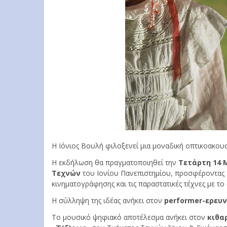
Η Ιόνιος Βουλή φιλοξενεί μια μοναδική οπτικοακου
Η εκδήλωση θα πραγματοποιηθεί την
Τετάρτη 14 Μ
Τεχνών
του Ιονίου Πανεπιστημίου, προσφέροντας σ
κινηματογράφησης και τις παραστατικές τέχνες με το
Η σύλληψη της ιδέας ανήκει στον
performer-ερευ
Το μουσικό ψηφιακό αποτέλεσμα ανήκει στον
κιθα