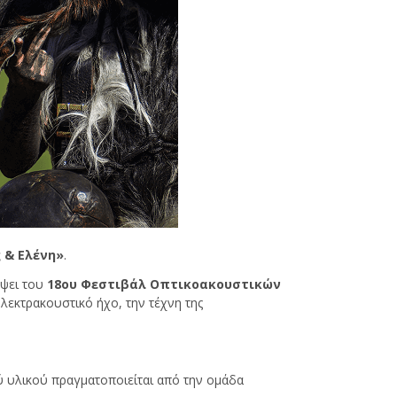
 & Ελένη»
.
όψει του
18ου Φεστιβάλ Οπτικοακουστικών
λεκτρακουστικό ήχο, την τέχνη της
 υλικού πραγματοποιείται από την ομάδα