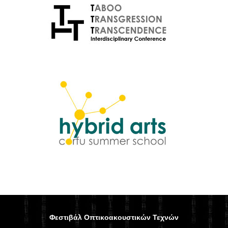
Φεστιβάλ Οπτικοακουστικών Τεχνών