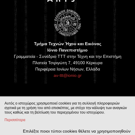
Τμήμα Τεχνών Ήχου και Εικόνας
Ιόνιο Πανεπιστήμιο
Γραμματεία - Συνέδριο TTT στην Τέχνη και την Επιστήμη
Πλατεία Τσιριγώτη 7, 49100 Κέρκυρα
Περιφέρεια Ιονίων Νήσων, Ελλάδα
av-ttt@ionio.gr
Αυτός ο ιστοχώρος χρησιμοποιεί cookies για τη συλλογή πληροφοριών
σχετικά με τη χρήση του από επισκέπτες, με στόχο την κάλυψη των αναγκών
τους καθώς και τη βελτίωση του περιεχομένου του ιστοχώρου.
Περισσότερα
Επιλέξτε ποιοι τύποι cookies θέλετε να χρησιμοποιηθούν