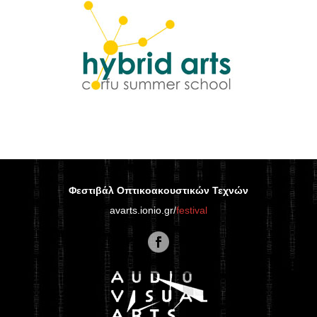
Φεστιβάλ Οπτικοακουστικών Τεχνών
avarts.ionio.gr/
festival