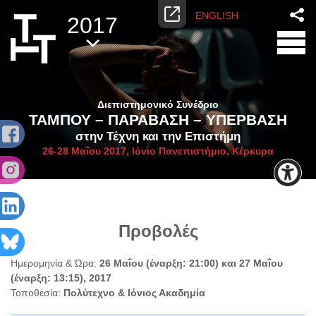
ENGLISH
2017
Διεπιστημονικό Συνέδριο
ΤΑΜΠΟΥ – ΠΑΡΑΒΑΣΗ – ΥΠΕΡΒΑΣΗ
στην Τέχνη και την Επιστήμη
26-28 Μαΐου 2017, Ιόνιο Πανεπιστήμιο, Κέρκυρα
Προβολές
Ημερομηνία & Ώρα:
26 Μαΐου (έναρξη: 21:00) και 27 Μαΐου
(έναρξη: 13:15), 2017
Τοποθεσία:
Πολύτεχνο & Ιόνιος Ακαδημία