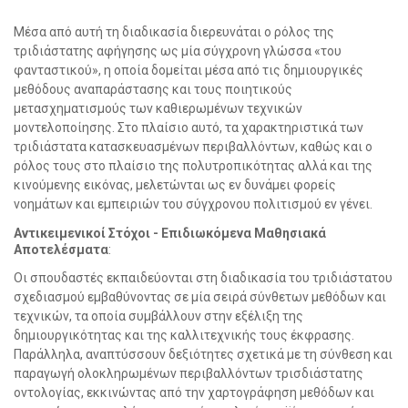
Μέσα από αυτή τη διαδικασία διερευνάται ο ρόλος της
τριδιάστατης αφήγησης ως μία σύγχρονη γλώσσα «του
φανταστικού», η οποία δομείται μέσα από τις δημιουργικές
μεθόδους αναπαράστασης και τους ποιητικούς
μετασχηματισμούς των καθιερωμένων τεχνικών
μοντελοποίησης. Στο πλαίσιο αυτό, τα χαρακτηριστικά των
τριδιάστατα κατασκευασμένων περιβαλλόντων, καθώς και ο
ρόλος τους στο πλαίσιο της πολυτροπικότητας αλλά και της
κινούμενης εικόνας, μελετώνται ως εν δυνάμει φορείς
νοημάτων και εμπειριών του σύγχρονου πολιτισμού εν γένει.
Αντικειμενικοί Στόχοι - Επιδιωκόμενα Μαθησιακά
Αποτελέσματα
:
Οι σπουδαστές εκπαιδεύονται στη διαδικασία του τριδιάστατου
σχεδιασμού εμβαθύνοντας σε μία σειρά σύνθετων μεθόδων και
τεχνικών, τα οποία συμβάλλουν στην εξέλιξη της
δημιουργικότητας και της καλλιτεχνικής τους έκφρασης.
Παράλληλα, αναπτύσσουν δεξιότητες σχετικά με τη σύνθεση και
παραγωγή ολοκληρωμένων περιβαλλόντων τρισδιάστατης
οντολογίας, εκκινώντας από την χαρτογράφηση μεθόδων και