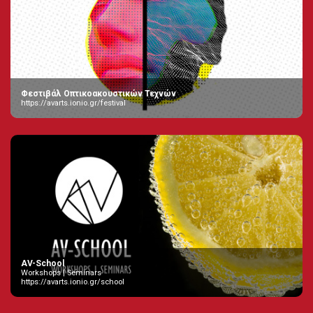
Φεστιβάλ Οπτικοακουστικών Τεχνών
https://avarts.ionio.gr/festival
AV-School
Workshops | Seminars
https://avarts.ionio.gr/school