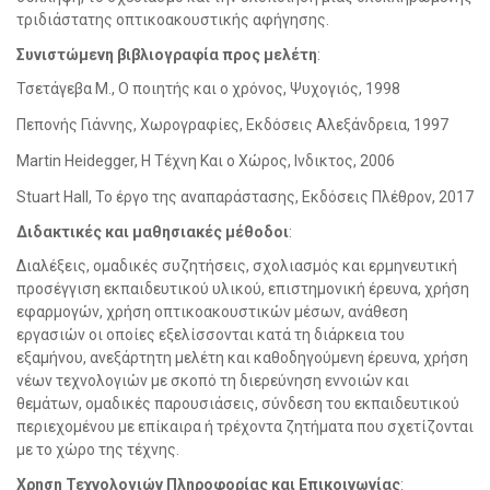
τριδιάστατης οπτικοακουστικής αφήγησης.
Συνιστώμενη βιβλιογραφία προς μελέτη
:
Τσετάγεβα Μ., Ο ποιητής και ο χρόνος, Ψυχογιός, 1998
Πεπονής Γιάννης, Χωρογραφίες, Εκδόσεις Αλεξάνδρεια, 1997
Martin Heidegger, H Τέχνη Και ο Χώρος, Ινδικτος, 2006
Stuart Hall, Το έργο της αναπαράστασης, Εκδόσεις Πλέθρον, 2017
Διδακτικές και μαθησιακές μέθοδοι
:
Διαλέξεις, ομαδικές συζητήσεις, σχολιασμός και ερμηνευτική
προσέγγιση εκπαιδευτικού υλικού, επιστημονική έρευνα, χρήση
εφαρμογών, χρήση οπτικοακουστικών μέσων, ανάθεση
εργασιών οι οποίες εξελίσσονται κατά τη διάρκεια του
εξαμήνου, ανεξάρτητη μελέτη και καθοδηγούμενη έρευνα, χρήση
νέων τεχνολογιών με σκοπό τη διερεύνηση εννοιών και
θεμάτων, ομαδικές παρουσιάσεις, σύνδεση του εκπαιδευτικού
περιεχομένου με επίκαιρα ή τρέχοντα ζητήματα που σχετίζονται
με το χώρο της τέχνης.
Χρηση Τεχνολογιών Πληροφορίας και Επικοινωνίας
: