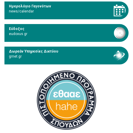
Ημερολόγιο Γεγονότων
news/calendar
Εύδοξος
eudoxus.gr
Δωρεάν Υπηρεσίες Δικτύου
grnet.gr