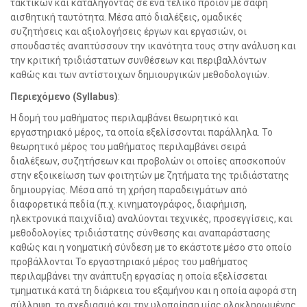
τακτικών και καταλήγοντας σε ένα τελικό προϊόν με σαφή
αισθητική ταυτότητα. Μέσα από διαλέξεις, ομαδικές
συζητήσεις και αξιολογήσεις έργων και εργασιών, οι
σπουδαστές αναπτύσσουν την ικανότητα τους στην ανάλυση και
την κριτική τριδιάστατων συνθέσεων και περιβαλλόντων
καθώς και των αντίστοιχων δημιουργικών μεθοδολογιών.
Περιεχόμενο (Syllabus)
:
Η δομή του μαθήματος περιλαμβάνει θεωρητικό και
εργαστηριακό μέρος, τα οποία εξελίσσονται παράλληλα. Το
θεωρητικό μέρος του μαθήματος περιλαμβάνει σειρά
διαλέξεων, συζητήσεων και προβολών οι οποίες αποσκοπούν
στην εξοικείωση των φοιτητών με ζητήματα της τριδιάστατης
δημιουργίας. Μέσα από τη χρήση παραδειγμάτων από
διαφορετικά πεδία (π.χ. κινηματογράφος, διαφήμιση,
ηλεκτρονικά παιχνίδια) αναλύονται τεχνικές, προσεγγίσεις, και
μεθοδολογίες τριδιάστατης σύνθεσης και αναπαράστασης
καθώς και η νοηματική σύνδεση με το εκάστοτε μέσο στο οποίο
προβάλλονται Το εργαστηριακό μέρος του μαθήματος
περιλαμβάνει την ανάπτυξη εργασίας η οποία εξελίσσεται
τμηματικά κατά τη διάρκεια του εξαμήνου και η οποία αφορά στη
σύλληψη, το σχεδιασμό και την υλοποίηση μίας ολοκληρωμένης