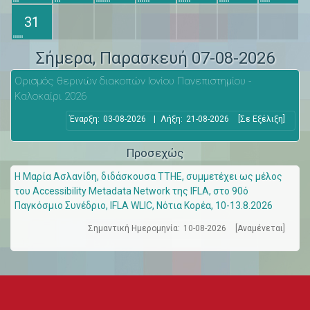
31
Σήμερα
, Παρασκευή 07-08-2026
Ορισμός θερινών διακοπών Ιονίου Πανεπιστημίου -
Καλοκαίρι 2026
Έναρξη:
03-08-2026
|
Λήξη:
21-08-2026
[Σε Εξέλιξη]
Προσεχώς
Η Μαρία Ασλανίδη, διδάσκουσα ΤΤΗΕ, συμμετέχει ως μέλος
του Accessibility Metadata Network της IFLA, στο 90ό
Παγκόσμιο Συνέδριο, IFLA WLIC, Νότια Κορέα, 10-13.8.2026
Σημαντική Ημερομηνία:
10-08-2026
[Αναμένεται]