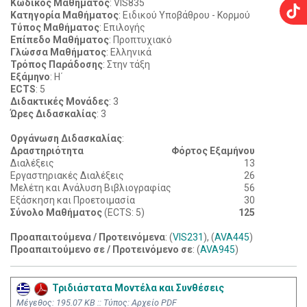
Κωδικός Μαθήματος
: VIS835
Κατηγορία Μαθήματος
: Ειδικού Υποβάθρου - Κορμού
Τύπος Μαθήματος
: Επιλογής
Επίπεδο Μαθήματος
: Προπτυχιακό
Γλώσσα Μαθήματος
: Ελληνικά
Τρόπος Παράδοσης
: Στην τάξη
Εξάμηνο
: Η΄
ECTS
: 5
Διδακτικές Μονάδες
: 3
Ώρες Διδασκαλίας
: 3
Οργάνωση Διδασκαλίας
:
Δραστηριότητα
Φόρτος Εξαμήνου
Διαλέξεις
13
Εργαστηριακές Διαλέξεις
26
Μελέτη και Ανάλυση Βιβλιογραφίας
56
Εξάσκηση και Προετοιμασία
30
Σύνολο Μαθήματος
(ECTS: 5)
125
Προαπαιτούμενα / Προτεινόμενα
: (
VIS231
), (
AVA445
)
Προαπαιτούμενο σε / Προτεινόμενο σε
: (
AVA945
)
Τριδιάστατα Μοντέλα και Συνθέσεις
Mέγεθος: 195.07 KB :: Τύπος: Αρχείο PDF