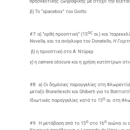
θρησκευτικής ζωγραφικής με στόχο την εξέτα
β) Το “spacebox” του Giotto.
ος
#7: α) "ορθή προοπτική” (15
αι.) και ‘παρεκκλ
Novella, και τα ανάγλυφα του Donatello,
Η Γιορτ
β) η προοπτική στο Α. Ντύρερ
γ) η
camera
obscura
και η χρήση κατόπτρων στ
#8: a) Οι δημόσιες παραγγελίες στη Φλωρεντία 
μεταξύ Brunelleschi και Ghiberti για το Βαπτισ
ο
Ιδιωτικές παραγγελίες κατά το 15
αι. στη Φλ
ο
ο
#9: Η μετάβαση από το 15
στο 16
αιώνα: οι 