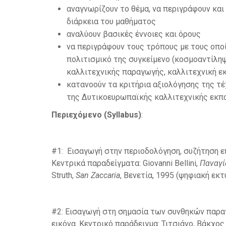
αναγνωρίζουν το θέμα, να περιγράφουν και
διάρκεια του μαθήματος
αναλύουν βασικές έννοιες και όρους
να περιγράφουν τους τρόπους με τους οποίο
πολιτισμικό της συγκείμενο (κοσμοαντίληψ
καλλιτεχνικής παραγωγής, καλλιτεχνική ε
κατανοούν τα κριτήρια αξιολόγησης της τ
της Δυτικοευρωπαϊκής καλλιτεχνικής εκπ
Περιεχόμενο (Syllabus)
:
#1: Εισαγωγή στην περιοδολόγηση, συζήτηση ε
Κεντρικά παραδείγματα: Giovanni Bellini,
Παναγί
Struth,
San
Zaccaria
, Βενετία, 1995 (ψηφιακή ε
#2: Εισαγωγή στη σημασία των συνθηκών παρα
εικόνα. Κεντρικό παράδειγμα: Τιτσιάνο, Βάκχος