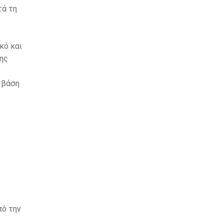
τά τη
κό και
της
 βάση
πό την