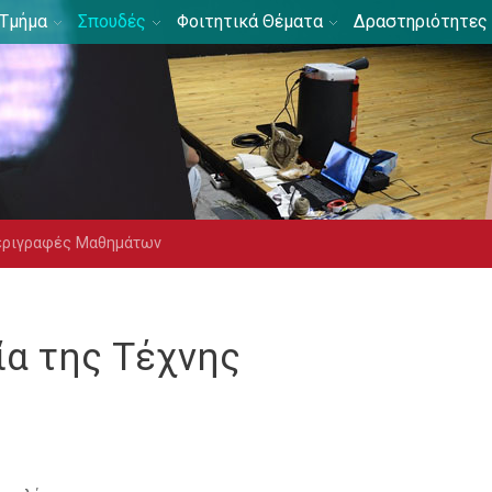
Τμήμα
Σπουδές
Φοιτητικά Θέματα
Δραστηριότητες
εριγραφές Μαθημάτων
ία της Τέχνης