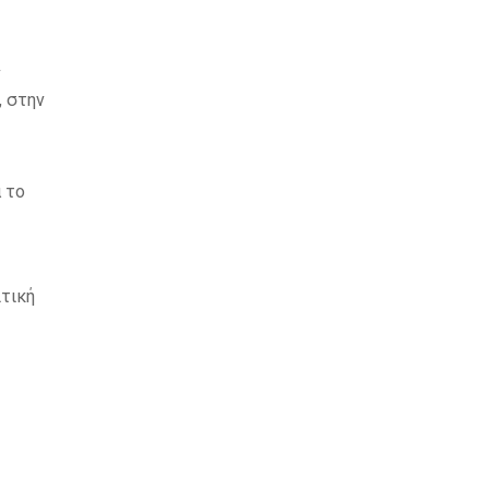
ν
, στην
α το
ιτική