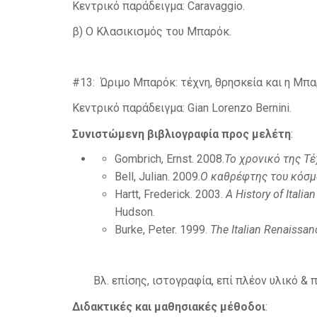
Κεντρικό παράδειγμα: Caravaggio.
β) Ο Κλασικισμός του Μπαρόκ.
#13: Ώριμο Μπαρόκ: τέχνη, θρησκεία και η Μπ
Κεντρικό παράδειγμα: Gian Lorenzo Bernini.
Συνιστώμενη βιβλιογραφία προς μελέτη
:
Gombrich, Ernst. 2008.
Το χρονικό της Τ
Bell, Julian. 2009.
Ο καθρέφτης του κόσμ
Hartt, Frederick. 2003.
A History of Italia
Hudson.
Burke, Peter. 1999.
The Italian Renaissanc
Βλ. επίσης, ιστογραφία, επί πλέον υλικό &
Διδακτικές και μαθησιακές μέθοδοι
: