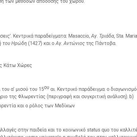
ση των μεθόδων απόδοσης του χώρου.
ίσεις’. Κεντρικά παραδείγματα: Masaccio,
Αγ. Τριάδα
, Sta. Mari
ή του Ηρώδη
(1427) και ο
Αγ. Αντώνιος
της Πάντοβα.
ις Κάτω Χώρες
ου
του α’ μισού του 15
αι. Κεντρικό παράδειγμα: ο διαγωνισμ
τήριο της Φλωρεντίας (περιγραφή και συγκριτική ανάλυση). b)
ωρεντία και ο ρόλος των Μεδίκων
αλλαγές στην παιδεία και το κοινωνικό status quo του καλλιτέ