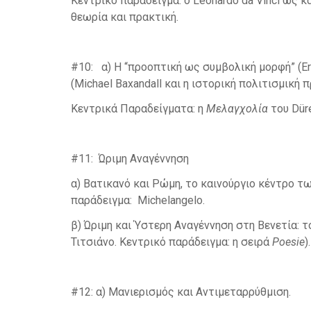
Κεντρικό παράδειγμα: ο Leonardo da Vinci ως κ
θεωρία και πρακτική.
#10: α) Η “προοπτική ως συμβολική μορφή” (Erw
(Michael Baxandall και η ιστορική πολιτισμική 
Kεντρικά Παραδείγματα: η
Μελαγχολία
του Düre
#11: Ώριμη Αναγέννηση
α) Βατικανό και Ρώμη, το καινούργιο κέντρο τ
παράδειγμα: Michelangelo.
β) Ώριμη και Ύστερη Αναγέννηση στη Βενετία: το
Τιτσιάνο. Κεντρικό παράδειγμα: η σειρά
Poesie
).
#12: α) Μανιερισμός και Αντιμεταρρύθμιση.