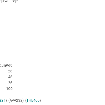
Θεμελίωσης
αμήνου
26
48
26
100
221
), (AVA232), (
THE400
)