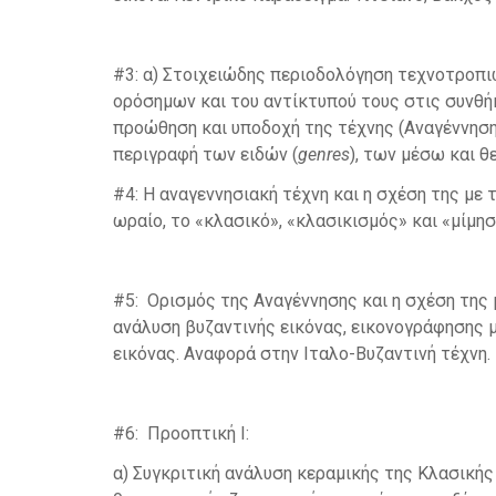
#3: α) Στοιχειώδης περιοδολόγηση τεχνοτροπι
ορόσημων και του αντίκτυπού τους στις συνθή
προώθηση και υποδοχή της τέχνης (Αναγέννηση
περιγραφή των ειδών (
genres
), των μέσω και 
#4: Η αναγεννησιακή τέχνη και η σχέση της με τ
ωραίο, το «κλασικό», «κλασικισμός» και «μίμησ
#5: Ορισμός της Αναγέννησης και η σχέση της 
ανάλυση βυζαντινής εικόνας, εικονογράφησης 
εικόνας. Αναφορά στην Ιταλο-Βυζαντινή τέχνη.
#6: Προοπτική Ι:
α) Συγκριτική ανάλυση κεραμικής της Κλασική