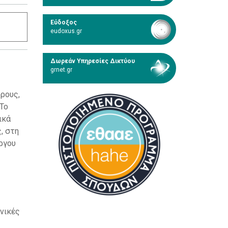
Εύδοξος
eudoxus.gr
Δωρεάν Υπηρεσίες Δικτύου
grnet.gr
όρους,
 Το
ικά
ς, στη
ργου
νικές