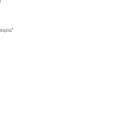
ή
ειρία”