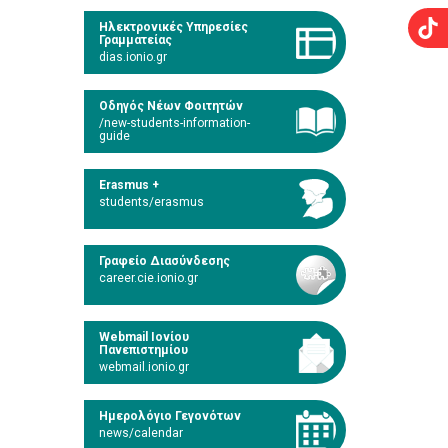
Ηλεκτρονικές Υπηρεσίες
Γραμματείας
dias.ionio.gr
Οδηγός Νέων Φοιτητών
/new-students-information-
guide
Erasmus +
students/erasmus
Γραφείο Διασύνδεσης
career.cie.ionio.gr
Webmail Ιονίου
Πανεπιστημίου
webmail.ionio.gr
Ημερολόγιο Γεγονότων
news/calendar