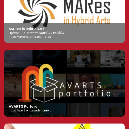
MARes in Hybrid Arts
Πρόγραμμα Μεταπτυχιακών Σπουδών
https://avarts.ionio.gr/mares
AVARTS Porfolio
https://portfolio.avarts.ionio.gr