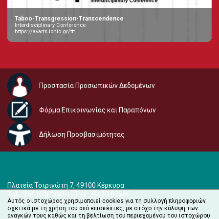
Taboo-Transgression-Transcendence
Interdisciplinary Conference
https://avarts.ionio.gr/ttt
Προστασία Προσωπικών Δεδομένων
Φόρμα Επικοινωνίας και Παραπόνων
Δήλωση Προσβασιμότητας
Πλατεία Τσιριγώτη 7, 49100 Κέρκυρα
Τηλ.: 26610 87860-1 - Fax: 26610 87866
Αυτός ο ιστοχώρος χρησιμοποιεί cookies για τη συλλογή πληροφοριών
e-mail:
audiovisual@ionio.gr
σχετικά με τη χρήση του από επισκέπτες, με στόχο την κάλυψη των
αναγκών τους καθώς και τη βελτίωση του περιεχομένου του ιστοχώρου.