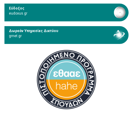
Εύδοξος
eudoxus.gr
Δωρεάν Υπηρεσίες Δικτύου
grnet.gr