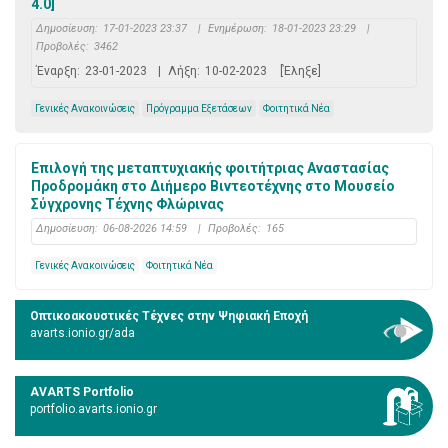
4.0]
Δημοσίευση:
17-01-2023 23:37
|
Ενημέρωση:
18-01-2023 23:29
|
Προβολές:
3462
Έναρξη:
23-01-2023
|
Λήξη:
10-02-2023
[Έληξε]
Γενικές Ανακοινώσεις
Πρόγραμμα Εξετάσεων
Φοιτητικά Νέα
Επιλογή της μεταπτυχιακής φοιτήτριας Αναστασίας
Προδρομάκη στο Διήμερο Βιντεοτέχνης στο Μουσείο
Σύγχρονης Τέχνης Φλώρινας
Δημοσίευση:
06-08-2026 14:59
|
Προβολές:
165
Γενικές Ανακοινώσεις
Φοιτητικά Νέα
Οπτικοακουστικές Τέχνες στην Ψηφιακή Εποχή
avarts.ionio.gr/ada
AVARTS Portfolio
portfolio.avarts.ionio.gr