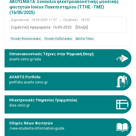
ΑΚΟΥΣΜΑΤΑ: Συναυλία ηλεκτροακουστικής μουσικής
φοιτητών Ιονίου Πανεπιστημίου (ΤΤΗΕ -ΤΜΣ)
(16/05/2025)
Δημοσίευση:
14-05-2025 17:57
|
Προβολές:
18150
Σημαντική Ημερομηνία:
16-05-2025
[Έληξε]
Γενικές Ανακοινώσεις
Γενικές Εκδηλώσεις
Δελτία Τύπου
Οπτικοακουστικές Τέχνες στην Ψηφιακή Εποχή
avarts.ionio.gr/ada
AVARTS Portfolio
portfolio.avarts.ionio.gr
Ηλεκτρονικές Υπηρεσίες Γραμματείας
dias.ionio.gr
Οδηγός Νέων Φοιτητών
/new-students-information-guide