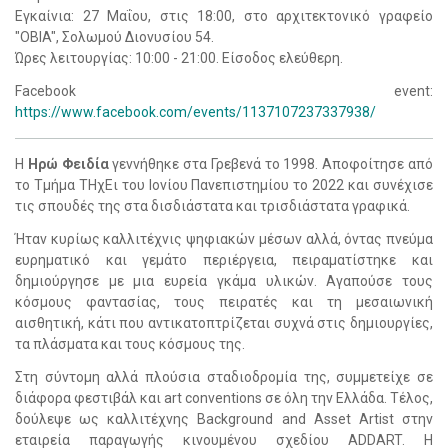
Εγκαίνια: 27 Μαΐου, στις 18:00, στο αρχιτεκτονικό γραφείο
"OBIA", Σολωμού Διονυσίου 54.
Ώρες λειτουργίας: 10:00 - 21:00. Είσοδος ελεύθερη.
Facebook event:
https://www.facebook.com/events/1137107237337938/
Η
Ηρώ Φειδία
γεννήθηκε στα Γρεβενά το 1998. Αποφοίτησε από
το Τμήμα ΤΗχΕι του Ιονίου Πανεπιστημίου το 2022 και συνέχισε
τις σπουδές της στα δισδιάστατα και τρισδιάστατα γραφικά.
Ήταν κυρίως καλλιτέχνις ψηφιακών μέσων αλλά, όντας πνεύμα
ευρηματικό και γεμάτο περιέργεια, πειραματίστηκε και
δημιούργησε με μια ευρεία γκάμα υλικών. Αγαπούσε τους
κόσμους φαντασίας, τους πειρατές και τη μεσαιωνική
αισθητική, κάτι που αντικατοπτρίζεται συχνά στις δημιουργίες,
τα πλάσματα και τους κόσμους της.
Στη σύντομη αλλά πλούσια σταδιοδρομία της, συμμετείχε σε
διάφορα φεστιβάλ και art conventions σε όλη την Ελλάδα. Τέλος,
δούλεψε ως καλλιτέχνης Background and Asset Artist στην
εταιρεία παραγωγής κινουμένου σχεδίου ADDART. Η