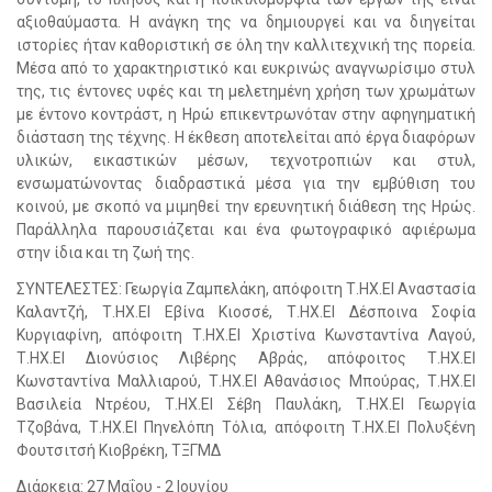
αξιοθαύμαστα. Η ανάγκη της να δημιουργεί και να διηγείται
ιστορίες ήταν καθοριστική σε όλη την καλλιτεχνική της πορεία.
Μέσα από το χαρακτηριστικό και ευκρινώς αναγνωρίσιμο στυλ
της, τις έντονες υφές και τη μελετημένη χρήση των χρωμάτων
με έντονο κοντράστ, η Ηρώ επικεντρωνόταν στην αφηγηματική
διάσταση της τέχνης. Η έκθεση αποτελείται από έργα διαφόρων
υλικών, εικαστικών μέσων, τεχνοτροπιών και στυλ,
ενσωματώνοντας διαδραστικά μέσα για την εμβύθιση του
κοινού, με σκοπό να μιμηθεί την ερευνητική διάθεση της Ηρώς.
Παράλληλα παρουσιάζεται και ένα φωτογραφικό αφιέρωμα
στην ίδια και τη ζωή της.
ΣΥΝΤΕΛΕΣΤΕΣ: Γεωργία Ζαμπελάκη, απόφοιτη Τ.ΗΧ.ΕΙ Αναστασία
Καλαντζή, Τ.ΗΧ.ΕΙ Εβίνα Κιοσσέ, Τ.ΗΧ.ΕΙ Δέσποινα Σοφία
Κυργιαφίνη, απόφοιτη Τ.ΗΧ.ΕΙ Χριστίνα Κωνσταντίνα Λαγού,
Τ.ΗΧ.ΕΙ Διονύσιος Λιβέρης Αβράς, απόφοιτος Τ.ΗΧ.ΕΙ
Κωνσταντίνα Μαλλιαρού, Τ.ΗΧ.ΕΙ Αθανάσιος Μπούρας, Τ.ΗΧ.ΕΙ
Βασιλεία Ντρέου, Τ.ΗΧ.ΕΙ Σέβη Παυλάκη, Τ.ΗΧ.ΕΙ Γεωργία
Τζοβάνα, Τ.ΗΧ.ΕΙ Πηνελόπη Τόλια, απόφοιτη Τ.ΗΧ.ΕΙ Πολυξένη
Φουτσιτσή Κιοβρέκη, ΤΞΓΜΔ
Διάρκεια: 27 Μαΐου - 2 Ιουνίου