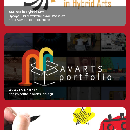
MARes in Hybrid Arts
Πρόγραμμα Μεταπτυχιακών Σπουδών
https://avarts.ionio.gr/mares
AVARTS Porfolio
https://portfolio.avarts.ionio.gr