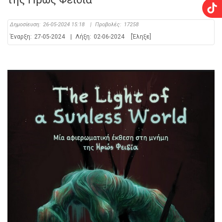
Δημοσίευση:
26-05-2024 15:18
|
Προβολές:
17258
Έναρξη:
27-05-2024
|
Λήξη:
02-06-2024
[Έληξε]