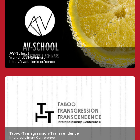
AV-School
Workshops | Seminars
https://avarts.ionio.gr/school
Taboo-Transgression-Transcendence
Interdisciplinary Conference