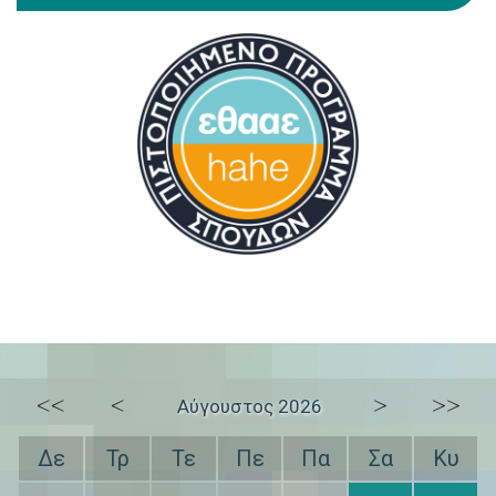
<<
<
>
>>
Αύγουστος 2026
Δε
Τρ
Τε
Πε
Πα
Σα
Κυ