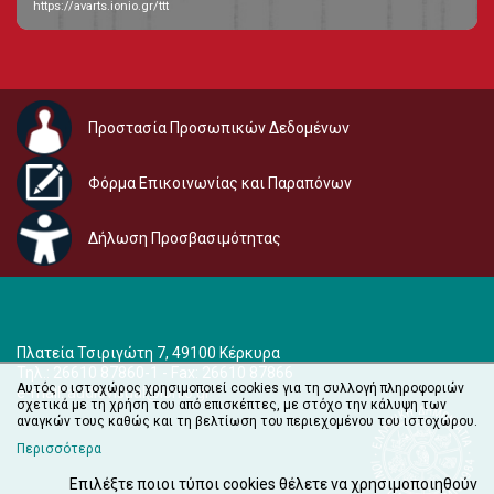
https://avarts.ionio.gr/ttt
Προστασία Προσωπικών Δεδομένων
Φόρμα Επικοινωνίας και Παραπόνων
Δήλωση Προσβασιμότητας
Πλατεία Τσιριγώτη 7, 49100 Κέρκυρα
Τηλ.: 26610 87860-1 - Fax: 26610 87866
Αυτός ο ιστοχώρος χρησιμοποιεί cookies για τη συλλογή πληροφοριών
e-mail:
audiovisual@ionio.gr
σχετικά με τη χρήση του από επισκέπτες, με στόχο την κάλυψη των
αναγκών τους καθώς και τη βελτίωση του περιεχομένου του ιστοχώρου.
Περισσότερα
Επιλέξτε ποιοι τύποι cookies θέλετε να χρησιμοποιηθούν