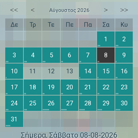
<<
<
>
>>
Αύγουστος 2026
Δε
Τρ
Τε
Πε
Πα
Σα
Κυ
1
2
3
4
5
6
7
8
9
10
11
12
13
14
15
16
17
18
19
20
21
22
23
24
25
26
27
28
29
30
31
Σήμερα
, Σάββατο 08-08-2026