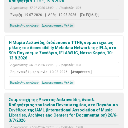
Καθηγήτρια ΤΤΗΕ, 19.8.2026
Δημοσίευση:
17-07-2026 13:00
|
Προβολές:
391
Έναρξη:
19-07-2026
|
Λήξη:
19-08-2026
[Σε Εξέλιξη]
Γενικές Ανακοινώσεις
Δραστηριότητες Μελών
Η Μαρία Ασλανίδη, διδάσκουσα ΤΤΗΕ, συμμετέχει ως
μέλος του Accessibility Metadata Network της IFLA, στο
90ό Παγκόσμιο Συνέδριο, IFLA WLIC, Νότια Κορέα, 10-
13.8.2026
Δημοσίευση:
06-07-2026 19:46
|
Προβολές:
408
Σημαντική Ημερομηνία:
10-08-2026
[Αναμένεται]
Γενικές Ανακοινώσεις
Δραστηριότητες Μελών
Συμμετοχή της Ρενάτας Δαλιανούδη, Αναπλ.
Καθηγήτριας του Ιονίου Πανεπιστημίου, στο Παγκόσμιο
Συνέδριο της IAML (International Association of Music
Libraries, Archives and Centers for Documentation) 28/6-
3/7/2026
Δημοσίευση:
27-06-2026 09:13
|
Προβολές:
1260