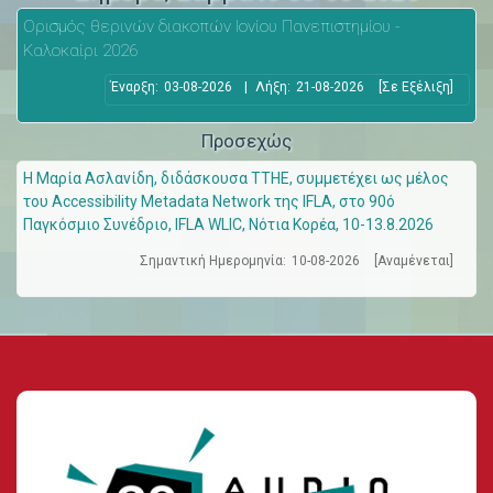
Ορισμός θερινών διακοπών Ιονίου Πανεπιστημίου -
Καλοκαίρι 2026
Έναρξη:
03-08-2026
|
Λήξη:
21-08-2026
[Σε Εξέλιξη]
Προσεχώς
Η Μαρία Ασλανίδη, διδάσκουσα ΤΤΗΕ, συμμετέχει ως μέλος
του Accessibility Metadata Network της IFLA, στο 90ό
Παγκόσμιο Συνέδριο, IFLA WLIC, Νότια Κορέα, 10-13.8.2026
Σημαντική Ημερομηνία:
10-08-2026
[Αναμένεται]