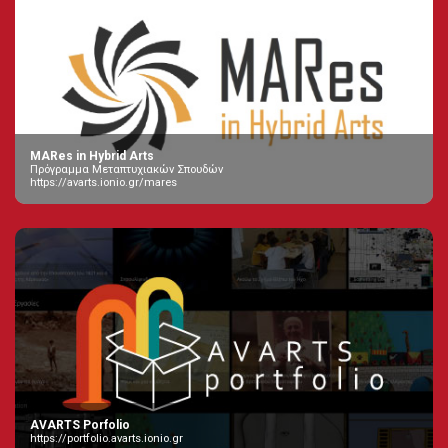
MARes in Hybrid Arts
Πρόγραμμα Μεταπτυχιακών Σπουδών
https://avarts.ionio.gr/mares
AVARTS Porfolio
https://portfolio.avarts.ionio.gr