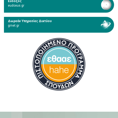
Εύδοξος
eudoxus.gr
Δωρεάν Υπηρεσίες Δικτύου
grnet.gr