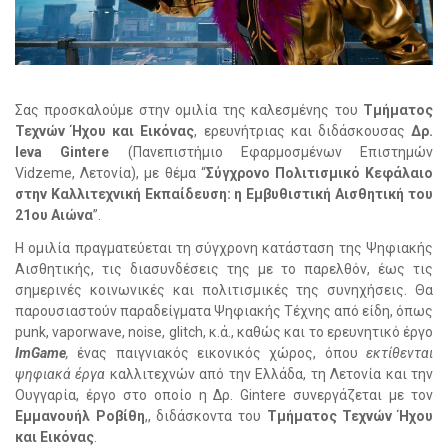
Σας προσκαλούμε στην ομιλία της καλεσμένης του
Τμήματος
Τεχνών Ήχου και Εικόνας
, ερευνήτριας και διδάσκουσας
Δρ.
Ieva Gintere
(Πανεπιστήμιο Εφαρμοσμένων Επιστημών
Vidzeme,
Λετονία), με θέμα “
Σύγχρονο Πολιτισμικό Κεφάλαιο
στην Καλλιτεχνική Εκπαίδευση: η Εμβυθιστική Αισθητική του
21ου Αιώνα
”.
Η ομιλία πραγματεύεται τη σύγχρονη κατάσταση της Ψηφιακής
Αισθητικής, τις διασυνδέσεις της με το παρελθόν, έως τις
σημερινές κοινωνικές και πολιτισμικές της συνηχήσεις. Θα
παρουσιαστούν παραδείγματα Ψηφιακής Τέχνης από είδη, όπως
punk, vaporwave, noise, glitch, κ.ά., καθώς και το ερευνητικό έργο
ImGame
,
ένας παιγνιακός εικονικός χώρος, όπου
εκτίθενται
ψηφιακά έργα
καλλιτεχνών από την Ελλάδα, τη Λετονία και την
Ουγγαρία,
έργο
στο οποίο η Δρ. Gintere συνεργάζεται με τον
Εμμανουήλ Ροβίθη
,, διδάσκοντα του
Τμήματος Τεχνών Ήχου
και Εικόνας
.