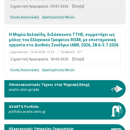
Σημαντική Ημερομηνία:
03-07-2026
[Έληξε]
Γενικές Ανακοινώσεις
Δραστηριότητες Μελών
Η Μαρία Ασλανίδη, διδάσκουσα ΤΤΗΕ, συμμετέχει ως
μέλος του Ελληνικού Γραφείου RISM, με επιστημονική
εργασία στο Διεθνές Συνέδριο IAML 2026, 28.6-3.7.2026
Δημοσίευση:
16-06-2026 10:24
|
Προβολές:
471
Σημαντική Ημερομηνία:
30-06-2026
[Έληξε]
Γενικές Ανακοινώσεις
Δραστηριότητες Μελών
Οπτικοακουστικές Τέχνες στην Ψηφιακή Εποχή
avarts.ionio.gr/ada
AVARTS Portfolio
portfolio.avarts.ionio.gr
Ηλεκτρονικές Υπηρεσίες Γραμματείας