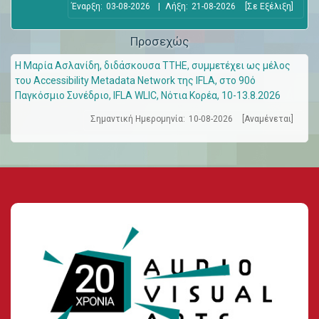
Έναρξη:
03-08-2026
|
Λήξη:
21-08-2026
[Σε Εξέλιξη]
Προσεχώς
Η Μαρία Ασλανίδη, διδάσκουσα ΤΤΗΕ, συμμετέχει ως μέλος
του Accessibility Metadata Network της IFLA, στο 90ό
Παγκόσμιο Συνέδριο, IFLA WLIC, Νότια Κορέα, 10-13.8.2026
Σημαντική Ημερομηνία:
10-08-2026
[Αναμένεται]