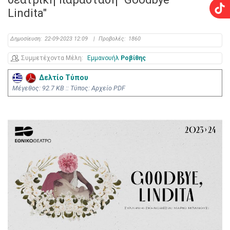
Lindita"
Δημοσίευση:
22-09-2023 12:09
|
Προβολές:
1860
Συμμετέχοντα Μέλη
Εμμανουήλ
Ροβίθης
Δελτίο Τύπου
Mέγεθος: 92.7 KB :: Τύπος: Αρχείο PDF