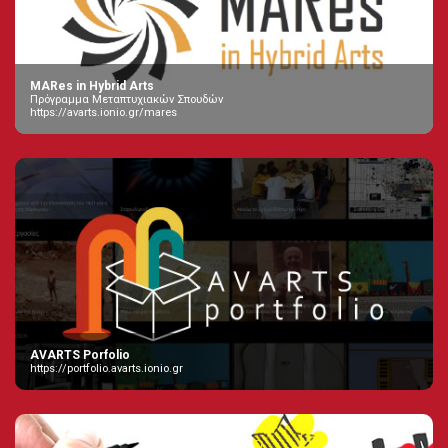
MARes in Hybrid Arts
Πρόγραμμα Μεταπτυχιακών Σπουδών
https://avarts.ionio.gr/mares
AVARTS Porfolio
https://portfolio.avarts.ionio.gr