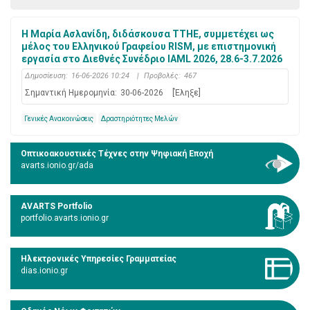
Η Μαρία Ασλανίδη, διδάσκουσα ΤΤΗΕ, συμμετέχει ως
μέλος του Ελληνικού Γραφείου RISM, με επιστημονική
εργασία στο Διεθνές Συνέδριο IAML 2026, 28.6-3.7.2026
Δημοσίευση:
16-06-2026 10:24
|
Προβολές:
467
Σημαντική Ημερομηνία:
30-06-2026
[Έληξε]
Γενικές Ανακοινώσεις
Δραστηριότητες Μελών
Οπτικοακουστικές Τέχνες στην Ψηφιακή Εποχή
avarts.ionio.gr/ada
AVARTS Portfolio
portfolio.avarts.ionio.gr
Ηλεκτρονικές Υπηρεσίες Γραμματείας
dias.ionio.gr