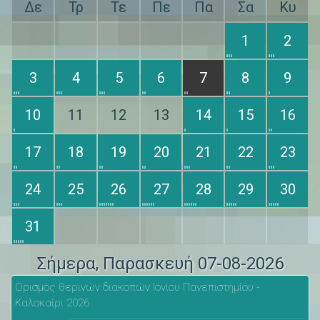
Δε
Τρ
Τε
Πε
Πα
Σα
Κυ
1
2
3
4
5
6
7
8
9
10
11
12
13
14
15
16
17
18
19
20
21
22
23
24
25
26
27
28
29
30
31
Σήμερα
, Παρασκευή 07-08-2026
Ορισμός θερινών διακοπών Ιονίου Πανεπιστημίου -
Καλοκαίρι 2026