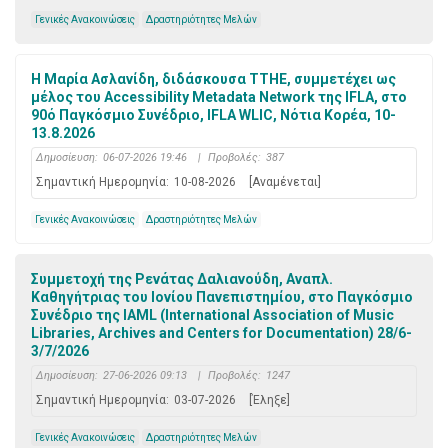
Γενικές Ανακοινώσεις
Δραστηριότητες Μελών
Η Μαρία Ασλανίδη, διδάσκουσα ΤΤΗΕ, συμμετέχει ως
μέλος του Accessibility Metadata Network της IFLA, στο
90ό Παγκόσμιο Συνέδριο, IFLA WLIC, Νότια Κορέα, 10-
13.8.2026
Δημοσίευση:
06-07-2026 19:46
|
Προβολές:
387
Σημαντική Ημερομηνία:
10-08-2026
[Αναμένεται]
Γενικές Ανακοινώσεις
Δραστηριότητες Μελών
Συμμετοχή της Ρενάτας Δαλιανούδη, Αναπλ.
Καθηγήτριας του Ιονίου Πανεπιστημίου, στο Παγκόσμιο
Συνέδριο της IAML (International Association of Music
Libraries, Archives and Centers for Documentation) 28/6-
3/7/2026
Δημοσίευση:
27-06-2026 09:13
|
Προβολές:
1247
Σημαντική Ημερομηνία:
03-07-2026
[Έληξε]
Γενικές Ανακοινώσεις
Δραστηριότητες Μελών