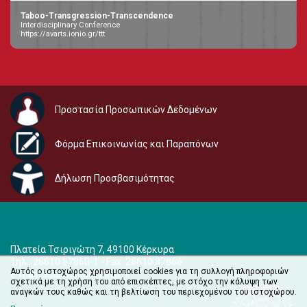
Taboo-Transgression-Transcendence
Interdisciplinary Conference
https://avarts.ionio.gr/ttt
Προστασία Προσωπικών Δεδομένων
Φόρμα Επικοινωνίας και Παραπόνων
Δήλωση Προσβασιμότητας
Πλατεία Τσιριγώτη 7, 49100 Κέρκυρα
Τηλ.: 26610 87860-1 - Fax: 26610 87866
Αυτός ο ιστοχώρος χρησιμοποιεί cookies για τη συλλογή πληροφοριών
e-mail:
audiovisual@ionio.gr
σχετικά με τη χρήση του από επισκέπτες, με στόχο την κάλυψη των
αναγκών τους καθώς και τη βελτίωση του περιεχομένου του ιστοχώρου.