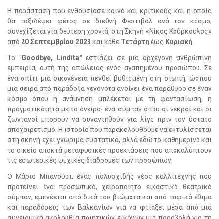
Η παράσταση που ενθουσίασε κοινό και κριτικούς και η οποία
θα ταξιδέψει φέτος σε διεθνή Φεστιβάλ ανά τον κόσμο,
συνεχίζεται για δεύτερη χρονιά, στη Σκηνή «Νίκος Κούρκουλος»
από
20 Σεπτεμβρίου 2023
και κάθε
Τετάρτη
έως
Κυριακή
.
Το "
Goodbye, Lindita"
εστιάζει σε μια αρχέγονη ανθρώπινη
εμπειρία, αυτή της απώλειας ενός αγαπημένου προσώπου. Σε
ένα σπίτι μια οικογένεια πενθεί βυθισμένη στη σιωπή, ώσπου
μια σειρά από παράδοξα γεγονότα ανοίγει ένα παράθυρο σε έναν
κόσμο όπου η ανάμνηση μπλέκεται με τη φαντασίωση, η
πραγματικότητα με το όνειρο∙ ένα σύμπαν όπου οι νεκροί και οι
ζωντανοί μπορούν να συναντηθούν για λίγο πριν τον ύστατο
αποχαιρετισμό. Η ιστορία που παρακολουθούμε να εκτυλίσσεται
στη σκηνή έχει γνώριμα συστατικά, αλλά εδώ το καθημερινό και
το οικείο αποκτά μεταφυσικές προεκτάσεις που αποκαλύπτουν
τις εσωτερικές ψυχικές διαδρομές των προσώπων.
Ο Μάριο Μπανούσι, ένας πολυσχιδής νέος καλλιτέχνης που
προτείνει ένα προσωπικό, χειροποίητο εικαστικό θεατρικό
σύμπαν, εμπνέεται από δικά του βιώματα και από ταφικά έθιμα
και παραδόσεις των Βαλκανίων για να φτιάξει μέσα από μια
συνειρμική ακολουθία ποιητικών εικόνων μια παραβολή για τη