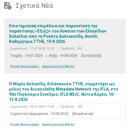
Σχετικά Νέα
Επιστημονική επιμέλεια και παρουσίαση της
παράστασης «Έξι(ς)» του Λυκείου των Ελληνίδων
Χαλκίδας από τη Ρενάτα Δαλιανούδη, Αναπλ.
Καθηγήτρια ΤΤΗΕ, 19.8.2026
Δημοσίευση:
17-07-2026 13:00
|
Προβολές:
382
Έναρξη:
19-07-2026
|
Λήξη:
19-08-2026
[Σε Εξέλιξη]
Γενικές Ανακοινώσεις
Δραστηριότητες Μελών
Η Μαρία Ασλανίδη, διδάσκουσα ΤΤΗΕ, συμμετέχει ως
μέλος του Accessibility Metadata Network της IFLA, στο
90ό Παγκόσμιο Συνέδριο, IFLA WLIC, Νότια Κορέα, 10-
13.8.2026
Δημοσίευση:
06-07-2026 19:46
|
Προβολές:
392
Σημαντική Ημερομηνία:
10-08-2026
[Αναμένεται]
Γενικές Ανακοινώσεις
Δραστηριότητες Μελών