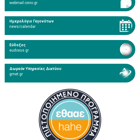
webmail.ionio.gr
Ημερολόγιο Γεγονότων
news/calendar
Εύδοξος
eudoxus.gr
Δωρεάν Υπηρεσίες Δικτύου
grnet.gr