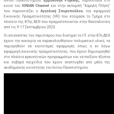
Ιονίου Πανεπιστημίου,
Εμμανουήλ Ροβίθης
, παρουσίασε στο
κοινό του
IONIAN Channel
και στην εκπομπή "Χαμηλή Πτήση"
που παρουσιάζει η
Αγγελική Σπυροπούλου
, την εφαρμογή
Εικονικής Πραγματικότητας (VR) που ετοίμασε το Τμήμα στο
πλαίσιο της 87ης ΔΕΘ που πραγματοποιείται στην Θεσσαλονίκη
από τις 9-17 Σεπτεμβρίου 2023.
Οι επισκέπτες του περιπτέρου που διατηρεί το Ι.Π. στην 87η ΔΕΘ
έχουν την ευκαιρία να παρακολουθήσουν πολυμεσικό υλικό, να
περιηγηθούν σε καινοτόμες εφαρμογές όπως η εν λόγω
εφαρμογή εικονικής πραγματικότητας, που έχουν δημιουργηθεί
στο πλαίσιο ερευνητικών προγραμμάτων και να παίξουν έξυπνα
και σοβαρά παιχνίδια που έχουν αναπτυχθεί από μέλη της
ακαδημαϊκής κοινότητας του Ιονίου Πανεπιστημίου.