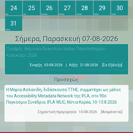
24
25
26
27
28
29
30
31
Σήμερα
, Παρασκευή 07-08-2026
Ορισμός θερινών διακοπών Ιονίου Πανεπιστημίου -
Καλοκαίρι 2026
Έναρξη:
03-08-2026
|
Λήξη:
21-08-2026
[Σε Εξέλιξη]
Προσεχώς
Η Μαρία Ασλανίδη, διδάσκουσα ΤΤΗΕ, συμμετέχει ως μέλος
του Accessibility Metadata Network της IFLA, στο 90ό
Παγκόσμιο Συνέδριο, IFLA WLIC, Νότια Κορέα, 10-13.8.2026
Σημαντική Ημερομηνία:
10-08-2026
[Αναμένεται]