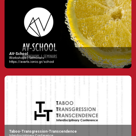
AV-School
Workshops | Seminars
https://avarts.ionio.gr/school
Taboo-Transgression-Transcendence
Interdisciplinary Conference