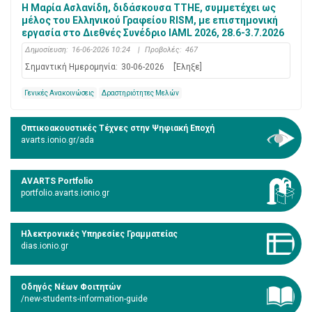
Η Μαρία Ασλανίδη, διδάσκουσα ΤΤΗΕ, συμμετέχει ως
μέλος του Ελληνικού Γραφείου RISM, με επιστημονική
εργασία στο Διεθνές Συνέδριο IAML 2026, 28.6-3.7.2026
Δημοσίευση:
16-06-2026 10:24
|
Προβολές:
467
Σημαντική Ημερομηνία:
30-06-2026
[Έληξε]
Γενικές Ανακοινώσεις
Δραστηριότητες Μελών
Οπτικοακουστικές Τέχνες στην Ψηφιακή Εποχή
avarts.ionio.gr/ada
AVARTS Portfolio
portfolio.avarts.ionio.gr
Ηλεκτρονικές Υπηρεσίες Γραμματείας
dias.ionio.gr
Οδηγός Νέων Φοιτητών
/new-students-information-guide