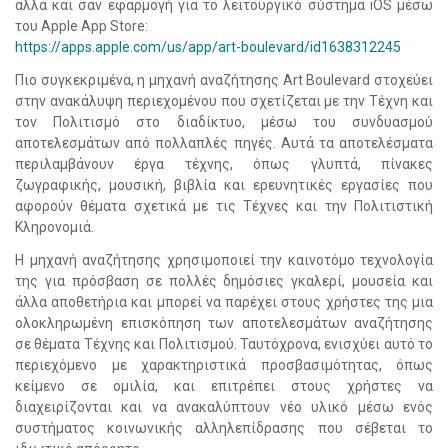
αλλά και σαν εφαρμογή για το λειτουργικό σύστημα iOS μέσω
του Apple App Store:
https://apps.apple.com/us/app/art-boulevard/id1638312245
Πιο συγκεκριμένα, η μηχανή αναζήτησης Art Boulevard στοχεύει
στην ανακάλυψη περιεχομένου που σχετίζεται με την Τέχνη και
τον Πολιτισμό στο διαδίκτυο, μέσω του συνδυασμού
αποτελεσμάτων από πολλαπλές πηγές. Αυτά τα αποτελέσματα
περιλαμβάνουν έργα τέχνης, όπως γλυπτά, πίνακες
ζωγραφικής, μουσική, βιβλία και ερευνητικές εργασίες που
αφορούν θέματα σχετικά με τις Τέχνες και την Πολιτιστική
Κληρονομιά.
Η μηχανή αναζήτησης χρησιμοποιεί την καινοτόμο τεχνολογία
της για πρόσβαση σε πολλές δημόσιες γκαλερί, μουσεία και
άλλα αποθετήρια και μπορεί να παρέχει στους χρήστες της μια
ολοκληρωμένη επισκόπηση των αποτελεσμάτων αναζήτησης
σε θέματα Τέχνης και Πολιτισμού. Ταυτόχρονα, ενισχύει αυτό το
περιεχόμενο με χαρακτηριστικά προσβασιμότητας, όπως
κείμενο σε ομιλία, και επιτρέπει στους χρήστες να
διαχειρίζονται και να ανακαλύπτουν νέο υλικό μέσω ενός
συστήματος κοινωνικής αλληλεπίδρασης που σέβεται το