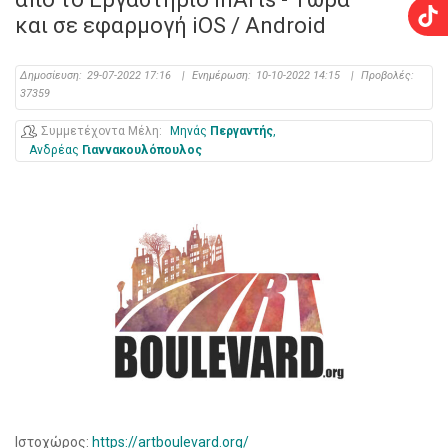
και σε εφαρμογή iOS / Android
Δημοσίευση:
29-07-2022 17:16
|
Ενημέρωση:
10-10-2022 14:15
|
Προβολές:
37359
Συμμετέχοντα Μέλη
Μηνάς
Περγαντής
Ανδρέας
Γιαννακουλόπουλος
Ιστοχώρος:
https://artboulevard.org/