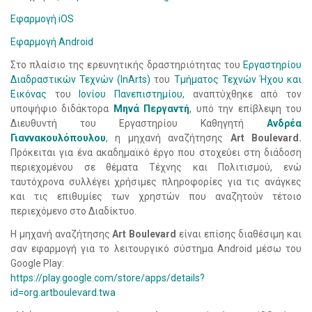
Εφαρμογή iOS
Εφαρμογή Android
Στο πλαίσιο της ερευνητικής δραστηριότητας του
Εργαστηρίου
Διαδραστικών Τεχνών (InArts)
του
Τμήματος Τεχνών Ήχου και
Εικόνας
του
Ιονίου Πανεπιστημίου
, αναπτύχθηκε από τον
υποψήφιο διδάκτορα
Μηνά Περγαντή
, υπό την επίβλεψη του
Διευθυντή του Εργαστηρίου Καθηγητή
Ανδρέα
Γιαννακουλόπουλου
, η μηχανή αναζήτησης
Art Boulevard.
Πρόκειται για ένα ακαδημαϊκό έργο που στοχεύει στη διάδοση
περιεχομένου σε θέματα Τέχνης και Πολιτισμού, ενώ
ταυτόχρονα συλλέγει χρήσιμες πληροφορίες για τις ανάγκες
και τις επιθυμίες των χρηστών που αναζητούν τέτοιο
περιεχόμενο στο Διαδίκτυο.
Η μηχανή αναζήτησης
Art Boulevard
είναι επίσης διαθέσιμη και
σαν εφαρμογή για το λειτουργικό σύστημα Android μέσω του
Google Play:
https://play.google.com/store/apps/details?
id=org.artboulevard.twa