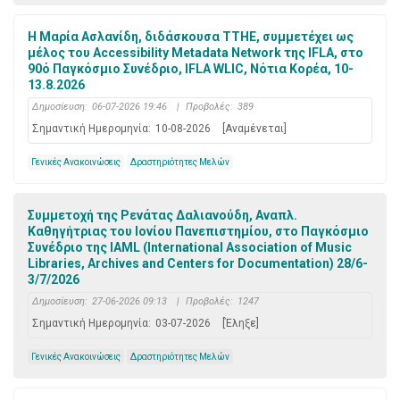
Η Μαρία Ασλανίδη, διδάσκουσα ΤΤΗΕ, συμμετέχει ως
μέλος του Accessibility Metadata Network της IFLA, στο
90ό Παγκόσμιο Συνέδριο, IFLA WLIC, Νότια Κορέα, 10-
13.8.2026
Δημοσίευση:
06-07-2026 19:46
|
Προβολές:
389
Σημαντική Ημερομηνία:
10-08-2026
[Αναμένεται]
Γενικές Ανακοινώσεις
Δραστηριότητες Μελών
Συμμετοχή της Ρενάτας Δαλιανούδη, Αναπλ.
Καθηγήτριας του Ιονίου Πανεπιστημίου, στο Παγκόσμιο
Συνέδριο της IAML (International Association of Music
Libraries, Archives and Centers for Documentation) 28/6-
3/7/2026
Δημοσίευση:
27-06-2026 09:13
|
Προβολές:
1247
Σημαντική Ημερομηνία:
03-07-2026
[Έληξε]
Γενικές Ανακοινώσεις
Δραστηριότητες Μελών