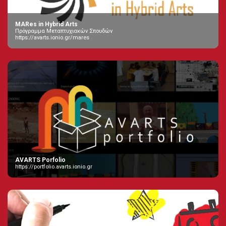
MARes in Hybrid Arts
Πρόγραμμα Μεταπτυχιακών Σπουδών
https://avarts.ionio.gr/mares
AVARTS Porfolio
https://portfolio.avarts.ionio.gr