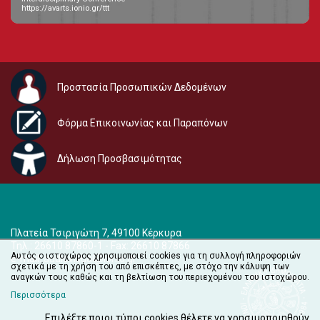
https://avarts.ionio.gr/ttt
Προστασία Προσωπικών Δεδομένων
Φόρμα Επικοινωνίας και Παραπόνων
Δήλωση Προσβασιμότητας
Πλατεία Τσιριγώτη 7, 49100 Κέρκυρα
Τηλ.: 26610 87860-1 - Fax: 26610 87866
Αυτός ο ιστοχώρος χρησιμοποιεί cookies για τη συλλογή πληροφοριών
e-mail:
audiovisual@ionio.gr
σχετικά με τη χρήση του από επισκέπτες, με στόχο την κάλυψη των
αναγκών τους καθώς και τη βελτίωση του περιεχομένου του ιστοχώρου.
Περισσότερα
Επιλέξτε ποιοι τύποι cookies θέλετε να χρησιμοποιηθούν