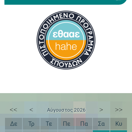
<<
<
>
>>
Αύγουστος 2026
Δε
Τρ
Τε
Πε
Πα
Σα
Κυ