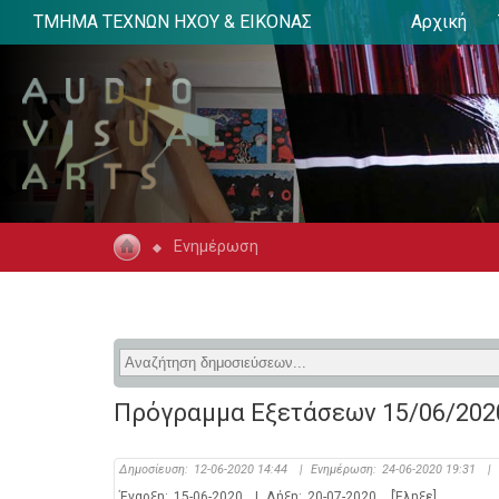
ΤΜΗΜΑ ΤΕΧΝΩΝ ΗΧΟΥ & ΕΙΚΟΝΑΣ
Αρχική
Ενημέρωση
Πρόγραμμα Εξετάσεων 15/06/2020 
Δημοσίευση:
12-06-2020 14:44
|
Ενημέρωση:
24-06-2020 19:31
|
Έναρξη:
15-06-2020
|
Λήξη:
20-07-2020
[Έληξε]