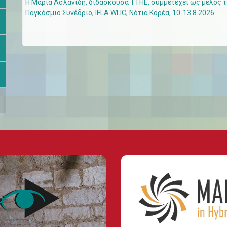
Η Μαρία Ασλανίδη, διδάσκουσα ΤΤΗΕ, συμμετέχει ως μέλος του
Παγκόσμιο Συνέδριο, IFLA WLIC, Νότια Κορέα, 10-13.8.2026