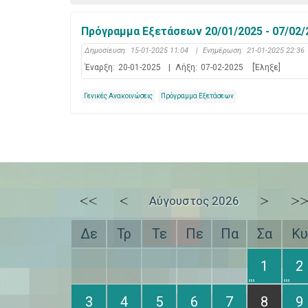
Πρόγραμμα Εξετάσεων 20/01/2025 - 07/02/2
Δημοσίευση:
15-01-2025 11:04
|
Ενημέρωση:
21-01-2025 22:36
Έναρξη:
20-01-2025
|
Λήξη:
07-02-2025
[Έληξε]
Γενικές Ανακοινώσεις
Πρόγραμμα Εξετάσεων
<<
<
>
>
Αύγουστος 2026
Δε
Τρ
Τε
Πε
Πα
Σα
Κυ
1
2
3
4
5
6
7
8
9