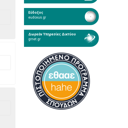
Εύδοξος
eudoxus.gr
Δωρεάν Υπηρεσίες Δικτύου
grnet.gr