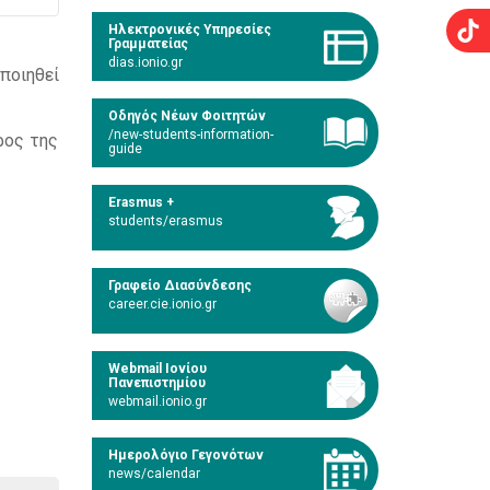
Ηλεκτρονικές Υπηρεσίες
Γραμματείας
dias.ionio.gr
ποιηθεί
Οδηγός Νέων Φοιτητών
/new-students-information-
ρος της
guide
Erasmus +
students/erasmus
Γραφείο Διασύνδεσης
career.cie.ionio.gr
Webmail Ιονίου
Πανεπιστημίου
webmail.ionio.gr
Ημερολόγιο Γεγονότων
news/calendar