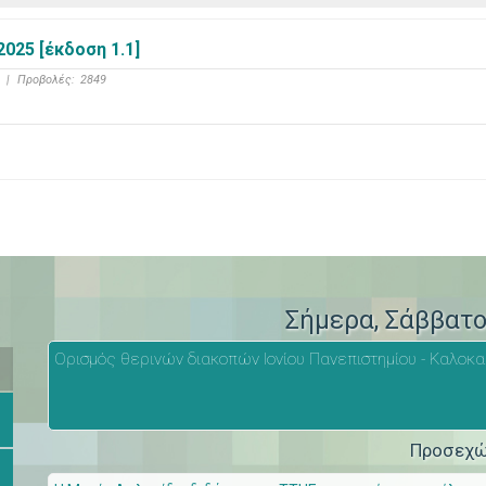
025 [έκδοση 1.1]
|
Προβολές:
2849
>
Σήμερα
, Σάββατ
Ορισμός θερινών διακοπών Ιονίου Πανεπιστημίου - Καλοκα
Προσεχ