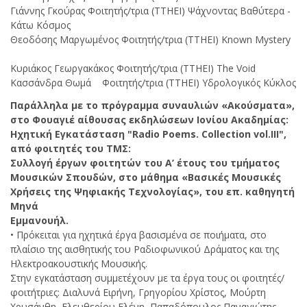
Γιάννης Γκούρας Φοιτητής/τρια (ΤΤΗΕΙ) Ψάχνοντας Βαθύτερα -
Κάτω Κόσμος
Θεοδόσης Μαργωμένος Φοιτητής/τρια (ΤΤΗΕΙ) Known Mystery
Κυριάκος Γεωργακάκος Φοιτητής/τρια (ΤΤΗΕΙ) The Void
Κασσάνδρα Θωμά Φοιτητής/τρια (ΤΤΗΕΙ) Υδρολογικός Κύκλος
Παράλληλα με το πρόγραμμα συναυλιών «Ακούσματα»,
στο Φουαγιέ αίθουσας εκδηλώσεων Ιονίου Ακαδημίας:
Ηχητική Εγκατάσταση "Radio Poems. Collection vol.III",
από φοιτητές του ΤΜΣ:
Συλλογή έργων φοιτητών του Α’ έτους του τμήματος
Μουσικών Σπουδών, στο μάθημα «Βασικές Μουσικές
Χρήσεις της Ψηφιακής Τεχνολογίας», του επ. καθηγητή
Μηνά
Εμμανουήλ.
• Πρόκειται για ηχητικά έργα βασισμένα σε ποιήματα, στο
πλαίσιο της αισθητικής του Ραδιοφωνικού Δράματος και της
Ηλεκτροακουστικής Μουσικής.
Στην εγκατάσταση συμμετέχουν με τα έργα τους οι φοιτητές/
φοιτήτριες: Διαλυνά Ειρήνη, Γρηγορίου Χρίστος, Μούρτη
Χρυσάνθη, Ελευθερίου Ελένη, Παπαδόπουλος Παναγιώτης,