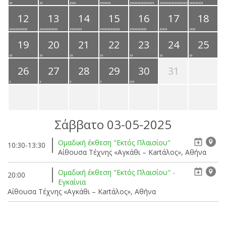
12
13
14
15
16
17
18
19
20
21
22
23
24
25
26
27
28
29
30
31
Σάββατο 03-05-2025
Ομαδική έκθεση "Εκτός Πλαισίου"
10:30-13:30
Αίθουσα Τέχνης «Αγκάθι – Kartάλος», Αθήνα
Ομαδική έκθεση "Εκτός Πλαισίου" -
20:00
Εγκαίνια
Αίθουσα Τέχνης «Αγκάθι – Kartάλος», Αθήνα