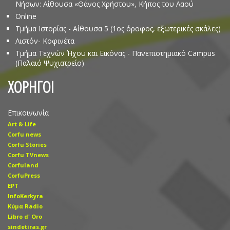
Νήσων: Αίθουσα «Θάνος Χρήστου», Κήπος του Λαού
Online
Τμήμα Ιστορίας - Αίθουσα 5 (1ος όροφος, εξωτερικές σκάλες)
Λιστόν- Κοφινέτα
Τμήμα Τεχνών Ήχου και Εικόνας - Πανεπιστημιακό Campus
(Παλαιό Ψυχιατρείο)
ΧΟΡΗΓΟΙ
Επικοινωνία
Art & Life
Corfu news
Corfu Stories
Corfu TVnews
Corfuland
CorfuPress
EΡT
InfoKerkyra
Kύμα Radio
Libro d' Οro
sindetiras.gr