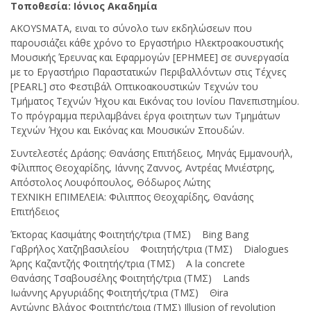
Τοποθεσία: Ιόνιος Ακαδημία
AKOYSMATA, ειναι το σύνολο των εκδηλώσεων που
παρουσιάζει κάθε χρόνο το Εργαστήριο Ηλεκτροακουστικής
Μουσικής Έρευνας και Εφαρμογών [ΕΡΗΜΕΕ] σε συνεργασία
με το Εργαστήριο Παραστατικών Περιβαλλόντων στις Τέχνες
[PEARL] στο Φεστιβάλ Οπτικοακουστικών Τεχνών του
Τμήματος Τεχνών Ήχου και Εικόνας του Ιονίου Πανεπιστημίου.
Το πρόγραμμα περιλαμβάνει έργα φοιτητων των Τμημάτων
Τεχνών Ήχου και Εικόνας και Μουσικών Σπουδών.
Συντελεστές Δράσης: Θανάσης Επιτήδειος, Μηνάς Εμμανουήλ,
Φίλιππος Θεοχαρίδης, Ιάννης Ζαννος, Αντρέας Μνιέστρης,
Απόστολος Λουφόπουλος, Θόδωρος Λώτης
ΤΕΧΝΙΚΗ ΕΠΙΜΕΛΕΙΑ: Φιλιππος Θεοχαρίδης, Θανάσης
Επιτήδειος
Έκτορας Κασιμάτης Φοιτητής/τρια (ΤΜΣ) Bing Bang
Γαβρήλος Χατζηβασιλείου Φοιτητής/τρια (ΤΜΣ) Dialogues
Άρης Καζαντζής Φοιτητής/τρια (ΤΜΣ) A la concrete
Θανάσης Τσαβουσέλης Φοιτητής/τρια (ΤΜΣ) Lands
Ιωάννης Αργυριάδης Φοιτητής/τρια (ΤΜΣ) Θira
Αντώνης Βλάχος Φοιτητής/τρια (ΤΜΣ) Illusion of revolution