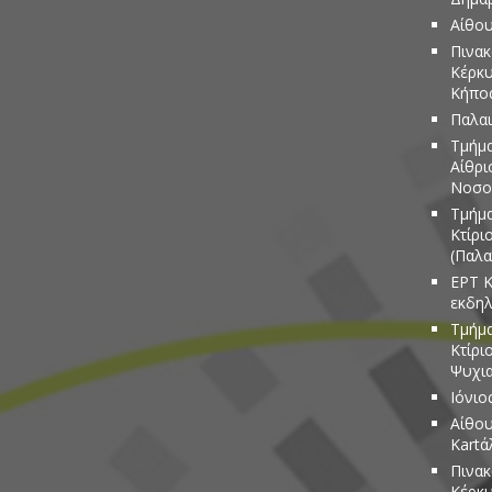
Αίθου
Πινακ
Κέρκυ
Κήπος
Παλαι
Τμήμα
Αίθρι
Νοσο
Τμήμα
Κτίρι
(Παλα
ΕΡΤ Κ
εκδη
Τμήμα
Κτίρι
Ψυχια
Ιόνιο
Αίθου
Kartά
Πινακ
Κέρκυ