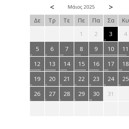
<
>
Μάιος 2025
Δε
Τρ
Τε
Πε
Πα
Σα
Κυ
1
2
3
4
5
6
7
8
9
10
11
12
13
14
15
16
17
18
19
20
21
22
23
24
25
26
27
28
29
30
31