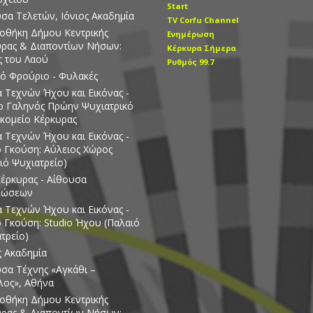
Start
σα Τελετών, Ιόνιος Ακαδημία
TV Corfu Channel
οθήκη Δήμου Κεντρικής
Ενημέρωση
ρας & Διαποντίων Νήσων:
Κέρκυρα Σήμερα
 του Λαού
Ρυθμός 99.7
ό Φρούριο - Φυλακές
 Τεχνών Ήχου και Εικόνας -
ο Γαληνός Πρώην Ψυχιατρικό
κομείο Κέρκυρας
 Τεχνών Ήχου και Εικόνας -
ο Γκούση: Αύλειος Χώρος
ιό Ψυχιατρείο)
έρκυρας - Αίθουσα
λώσεων
 Τεχνών Ήχου και Εικόνας -
ο Γκούση: Studio Ήχου (Παλαιό
τρείο)
ς Ακαδημία
σα Τέχνης «Αγκάθι –
λος», Αθήνα
οθήκη Δήμου Κεντρικής
ρας & Διαποντίων Νήσων: