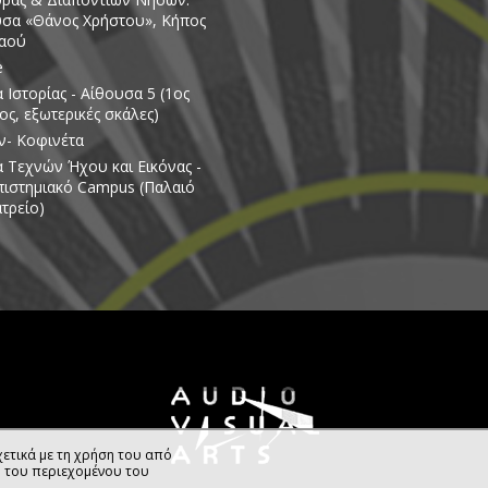
σα «Θάνος Χρήστου», Κήπος
Λαού
e
 Ιστορίας - Αίθουσα 5 (1ος
ς, εξωτερικές σκάλες)
ν- Κοφινέτα
 Τεχνών Ήχου και Εικόνας -
ιστημιακό Campus (Παλαιό
τρείο)
ετικά με τη χρήση του από
η του περιεχομένου του