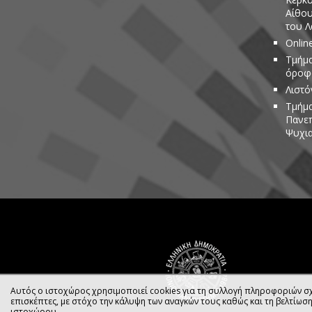
Αίθου
του 
Onlin
Τμήμα
όροφο
Λιστό
Τμήμα
Πανεπ
Ψυχια
Αυτός ο ιστοχώρος χρησιμοποιεί cookies για τη συλλογή πληροφοριών σχ
επισκέπτες, με στόχο την κάλυψη των αναγκών τους καθώς και τη βελτίωσ
ιστοχώρου.