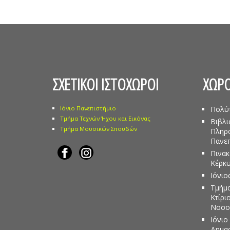
ΣΧΕΤΙΚΟΙ ΙΣΤΟΧΩΡΟΙ
ΧΩΡΟ
Ιόνιο Πανεπιστήμιο
Πολύ
Τμήμα Τεχνών Ήχου και Εικόνας
Βιβλι
Τμήμα Μουσικών Σπουδών
Πληρ
Πανεπ
Πινακ
Κέρκ
Ιόνιο
Τμήμα
Κτίρι
Νοσο
Ιόνιο
Δημα