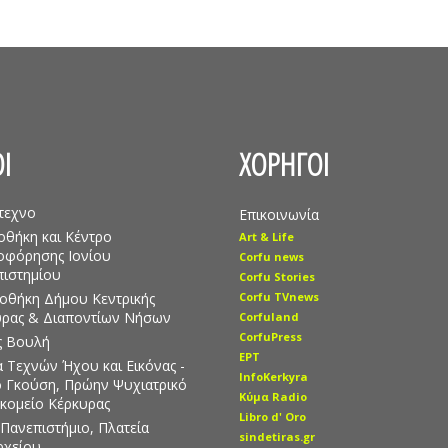
Ι
ΧΟΡΗΓΟΙ
τεχνο
Επικοινωνία
οθήκη και Κέντρο
Art & Life
οφόρησης Ιονίου
Corfu news
ιστημίου
Corfu Stories
οθήκη Δήμου Κεντρικής
Corfu TVnews
υρας & Διαποντίων Νήσων
Corfuland
CorfuPress
ς Βουλή
EΡT
 Τεχνών Ήχου και Εικόνας -
InfoKerkyra
ο Γκούση, Πρώην Ψυχιατρικό
Kύμα Radio
κομείο Κέρκυρας
Libro d' Οro
 Πανεπιστήμιο, Πλατεία
sindetiras.gr
ρχείου