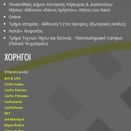
Πινακοθήκη Δήμου Κεντρικής Κέρκυρας & Διαποντίων
Νήσων: Αίθουσα «Θάνος Χρήστου», Κήπος του Λαού
Online
Τμήμα Ιστορίας - Αίθουσα 5 (1ος όροφος, εξωτερικές σκάλες)
Λιστόν- Κοφινέτα
Τμήμα Τεχνών Ήχου και Εικόνας - Πανεπιστημιακό Campus
(Παλαιό Ψυχιατρείο)
ΧΟΡΗΓΟΙ
Επικοινωνία
Art & Life
Corfu news
Corfu Stories
Corfu TVnews
Corfuland
CorfuPress
EΡT
InfoKerkyra
Kύμα Radio
Libro d' Οro