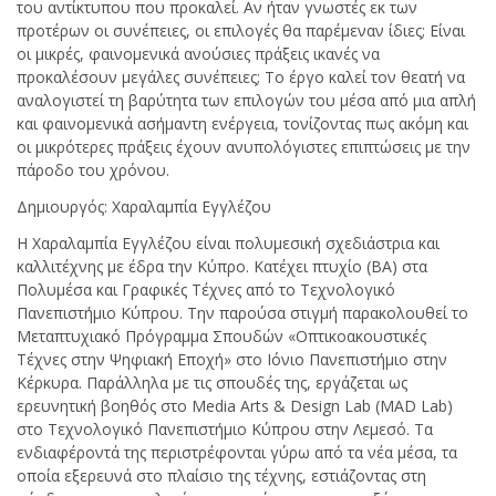
του αντίκτυπου που προκαλεί. Αν ήταν γνωστές εκ των
προτέρων οι συνέπειες, οι επιλογές θα παρέμεναν ίδιες; Είναι
οι μικρές, φαινομενικά ανούσιες πράξεις ικανές να
προκαλέσουν μεγάλες συνέπειες; Το έργο καλεί τον θεατή να
αναλογιστεί τη βαρύτητα των επιλογών του μέσα από μια απλή
και φαινομενικά ασήμαντη ενέργεια, τονίζοντας πως ακόμη και
οι μικρότερες πράξεις έχουν ανυπολόγιστες επιπτώσεις με την
πάροδο του χρόνου.
Δημιουργός: Χαραλαμπία Εγγλέζου
Η Χαραλαμπία Εγγλέζου είναι πολυμεσική σχεδιάστρια και
καλλιτέχνης με έδρα την Κύπρο. Κατέχει πτυχίο (BA) στα
Πολυμέσα και Γραφικές Τέχνες από το Τεχνολογικό
Πανεπιστήμιο Κύπρου. Την παρούσα στιγμή παρακολουθεί το
Μεταπτυχιακό Πρόγραμμα Σπουδών «Οπτικοακουστικές
Τέχνες στην Ψηφιακή Εποχή» στο Ιόνιο Πανεπιστήμιο στην
Κέρκυρα. Παράλληλα με τις σπουδές της, εργάζεται ως
ερευνητική βοηθός στο Media Arts & Design Lab (MAD Lab)
στο Τεχνολογικό Πανεπιστήμιο Κύπρου στην Λεμεσό. Τα
ενδιαφέροντά της περιστρέφονται γύρω από τα νέα μέσα, τα
οποία εξερευνά στο πλαίσιο της τέχνης, εστιάζοντας στη