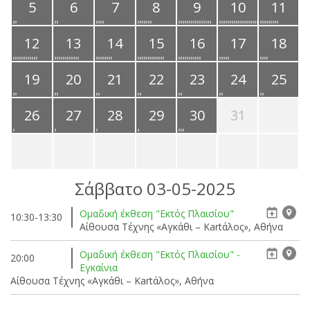
5
6
7
8
9
10
11
12
13
14
15
16
17
18
19
20
21
22
23
24
25
26
27
28
29
30
31
Σάββατο 03-05-2025
Ομαδική έκθεση "Εκτός Πλαισίου"
10:30-13:30
Αίθουσα Τέχνης «Αγκάθι – Kartάλος», Αθήνα
Ομαδική έκθεση "Εκτός Πλαισίου" -
20:00
Εγκαίνια
Αίθουσα Τέχνης «Αγκάθι – Kartάλος», Αθήνα