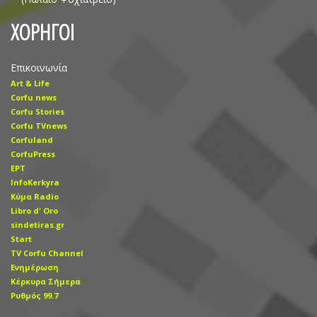
ΧΟΡΗΓΟΙ
Επικοινωνία
Art & Life
Corfu news
Corfu Stories
Corfu TVnews
Corfuland
CorfuPress
EΡT
InfoKerkyra
Kύμα Radio
Libro d' Οro
sindetiras.gr
Start
TV Corfu Channel
Ενημέρωση
Κέρκυρα Σήμερα
Ρυθμός 99.7