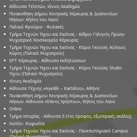
Αίθουσα Τελετών, Ιόνιος Ακαδημία
Πινακοθήκη Δήμου Κεντρικής Κέρκυρας & Διαποντίων
Νήσων: Κήπος του Λαού
Παλαιό Φρούριο - Φυλακές
Τμήμα Τεχνών Ήχου και Εικόνας - Αίθριο Γαληνός Πρώην
Ψυχιατρικό Νοσοκομείο Κέρκυρας
Τμήμα Τεχνών Ήχου και Εικόνας - Κτίριο Γκούση: Αύλειος
Χώρος (Παλαιό Ψυχιατρείο)
ΕΡΤ Κέρκυρας - Αίθουσα εκδηλώσεων
Τμήμα Τεχνών Ήχου και Εικόνας - Κτίριο Γκούση: Studio
Ήχου (Παλαιό Ψυχιατρείο)
Ιόνιος Ακαδημία
Αίθουσα Τέχνης «Αγκάθι – Kartάλος», Αθήνα
Πινακοθήκη Δήμου Κεντρικής Κέρκυρας & Διαποντίων
Νήσων: Αίθουσα «Θάνος Χρήστου», Κήπος του Λαού
Online
Τμήμα Ιστορίας - Αίθουσα 5 (1ος όροφος, εξωτερικές σκάλες)
Λιστόν- Κοφινέτα
Τμήμα Τεχνών Ήχου και Εικόνας - Πανεπιστημιακό Campus
(Παλαιό Ψυχιατρείο)