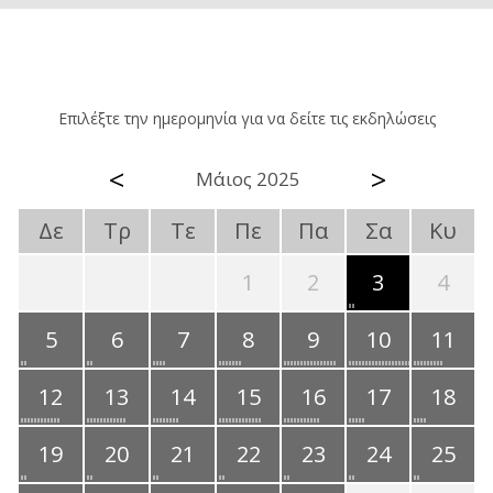
Επιλέξτε την ημερομηνία για να δείτε τις εκδηλώσεις
<
>
Μάιος 2025
Δε
Τρ
Τε
Πε
Πα
Σα
Κυ
1
2
3
4
5
6
7
8
9
10
11
12
13
14
15
16
17
18
19
20
21
22
23
24
25