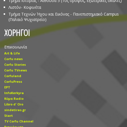
Τμήμα Ιστορίας - Αίθουσα 5 (1ος όροφος, εξωτερικές σκάλες)
Λιστόν- Κοφινέτα
Τμήμα Τεχνών Ήχου και Εικόνας - Πανεπιστημιακό Campus
(Παλαιό Ψυχιατρείο)
ΧΟΡΗΓΟΙ
Επικοινωνία
Art & Life
Corfu news
Corfu Stories
Corfu TVnews
Corfuland
CorfuPress
EΡT
InfoKerkyra
Kύμα Radio
Libro d' Οro
sindetiras.gr
Start
TV Corfu Channel
Ενημέρωση