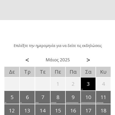
Επιλέξτε την ημερομηνία για να δείτε τις εκδηλώσεις
<
>
Μάιος 2025
Δε
Τρ
Τε
Πε
Πα
Σα
Κυ
1
2
3
4
5
6
7
8
9
10
11
12
13
14
15
16
17
18