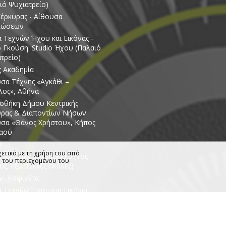
ιό Ψυχιατρείο)
έρκυρας - Αίθουσα
λώσεων
 Τεχνών Ήχου και Εικόνας -
ο Γκούση: Studio Ήχου (Παλαιό
τρείο)
ς Ακαδημία
σα Τέχνης «Αγκάθι –
λος», Αθήνα
οθήκη Δήμου Κεντρικής
ρας & Διαποντίων Νήσων:
σα «Θάνος Χρήστου», Κήπος
Λαού
e
ετικά με τη χρήση του από
 Ιστορίας - Αίθουσα 5 (1ος
η του περιεχομένου του
ς, εξωτερικές σκάλες)
ν- Κοφινέτα
 Τεχνών Ήχου και Εικόνας -
ιστημιακό Campus (Παλαιό
τρείο)