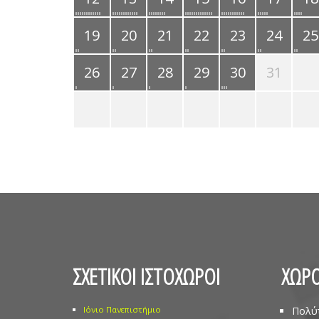
19
20
21
22
23
24
25
26
27
28
29
30
31
ΣΧΕΤΙΚΟΙ ΙΣΤΟΧΩΡΟΙ
ΧΩΡΟ
Ιόνιο Πανεπιστήμιο
Πολύ