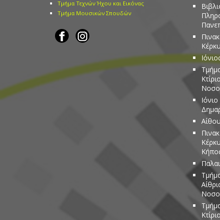
Τμήμα Τεχνών Ήχου και Εικόνας
Βιβλι
Τμήμα Μουσικών Σπουδών
Πληρ
Πανεπ
Πινακ
Κέρκ
Ιόνιο
Τμήμα
Κτίρι
Νοσο
Ιόνιο
Δημα
Αίθου
Πινακ
Κέρκυ
Κήπος
Παλαι
Τμήμα
Αίθρι
Νοσο
Τμήμα
Κτίρι