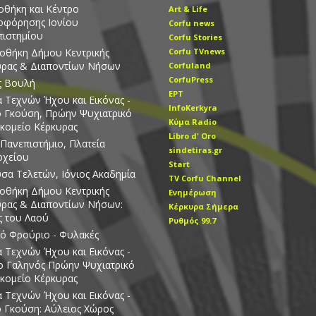
οθήκη και Κέντρο
Art & Life
οφόρησης Ιονίου
Corfu news
ιστημίου
Corfu Stories
οθήκη Δήμου Κεντρικής
Corfu TVnews
υρας & Διαποντίων Νήσων
Corfuland
CorfuPress
ς Βουλή
EΡT
 Τεχνών Ήχου και Εικόνας -
InfoKerkyra
ο Γκούση, Πρώην Ψυχιατρικό
Kύμα Radio
κομείο Κέρκυρας
Libro d' Οro
 Πανεπιστήμιο, Πλατεία
sindetiras.gr
ρχείου
Start
σα Τελετών, Ιόνιος Ακαδημία
TV Corfu Channel
οθήκη Δήμου Κεντρικής
Ενημέρωση
ρας & Διαποντίων Νήσων:
Κέρκυρα Σήμερα
 του Λαού
Ρυθμός 99.7
ό Φρούριο - Φυλακές
 Τεχνών Ήχου και Εικόνας -
ο Γαληνός Πρώην Ψυχιατρικό
κομείο Κέρκυρας
 Τεχνών Ήχου και Εικόνας -
ο Γκούση: Αύλειος Χώρος