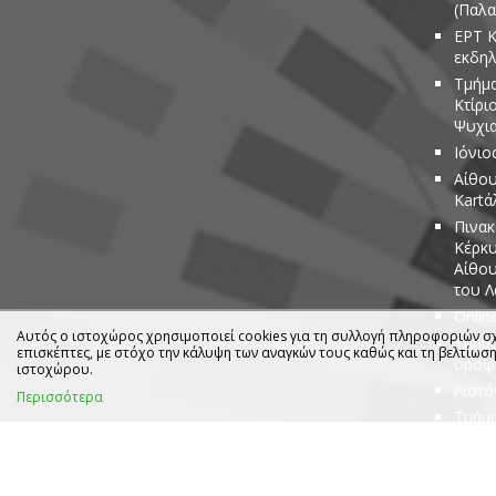
(Παλα
ΕΡΤ Κ
εκδη
Τμήμα
Κτίρι
Ψυχια
Ιόνιο
Αίθου
Kartά
Πινακ
Κέρκυ
Αίθου
του 
Onlin
Αυτός ο ιστοχώρος χρησιμοποιεί cookies για τη συλλογή πληροφοριών σχ
Τμήμα
επισκέπτες, με στόχο την κάλυψη των αναγκών τους καθώς και τη βελτίωσ
όροφο
ιστοχώρου.
Λιστό
Περισσότερα
Τμήμα
Πανεπ
Ψυχια