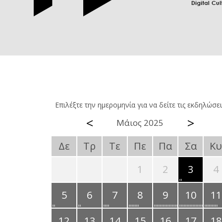
Επιλέξτε την ημερομηνία για να δείτε τις εκδηλώσει
<
>
Μάιος 2025
Δε
Τρ
Τε
Πε
Πα
Σα
Κυ
1
2
3
4
5
6
7
8
9
10
11
12
13
14
15
16
17
18