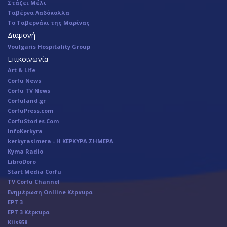
Στάζει Μέλι
Ταβέρνα Λαδόκολλα
Το Ταβερνάκι της Μαρίνας
Διαμονή
Voulgaris Hospitality Group
Επικοινωνία
Art & Life
Corfu News
Corfu TV News
Corfuland.gr
CorfuPress.com
CorfuStories.Com
InfoKerkyra
kerkyrasimera - Η ΚΕΡΚΥΡΑ ΣΗΜΕΡΑ
Kyma Radio
LibroDoro
Start Media Corfu
TV Corfu Channel
Ενημέρωση Onlline Κέρκυρα
ΕΡΤ 3
ΕΡΤ 3 Κέρκυρα
Κiis958