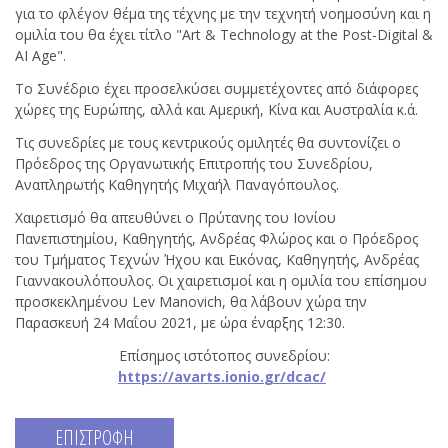
για το φλέγον θέμα της τέχνης με την τεχνητή νοημοσύνη και η
ομιλία του θα έχει τίτλο "Art & Technology at the Post-Digital &
AI Age".
Το Συνέδριο έχει προσελκύσει συμμετέχοντες από διάφορες
χώρες της Ευρώπης, αλλά και Αμερική, Κίνα και Αυστραλία κ.ά.
Τις συνεδρίες με τους κεντρικούς ομιλητές θα συντονίζει ο
Πρόεδρος της Οργανωτικής Επιτροπής του Συνεδρίου,
Αναπληρωτής Καθηγητής Μιχαήλ Παναγόπουλος.
Χαιρετισμό θα απευθύνει ο Πρύτανης του Ιονίου
Πανεπιστημίου, Καθηγητής, Ανδρέας Φλώρος και ο Πρόεδρος
του Τμήματος Τεχνών Ήχου και Εικόνας, Καθηγητής, Ανδρέας
Γιαννακουλόπουλος. Οι χαιρετισμοί και η ομιλία του επίσημου
προσκεκλημένου Lev Manovich, θα λάβουν χώρα την
Παρασκευή 24 Μαΐου 2021, με ώρα έναρξης 12:30.
Επίσημος ιστότοπος συνεδρίου:
https
://
avarts
.
ionio
.
gr
/
dcac
/
ΕΠΙΣΤΡΟΦΗ