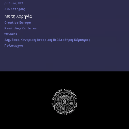
ρυθμός 997
Συνδετήρας
Με τη Χορηγία
Creative Europe
Rewilding Cultures
ttt-labs
Δημόσια Κεντρική Ιστορική Βιβλιοθήκη Κέρκυρας
Πολύτεχνο