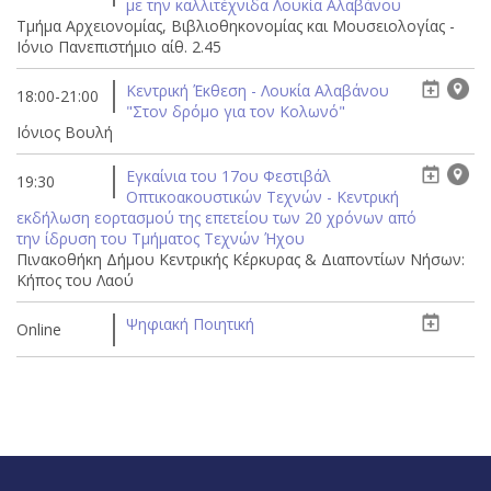
με την καλλιτέχνιδα Λουκία Αλαβάνου
Τμήμα Αρχειονομίας, Βιβλιοθηκονομίας και Μουσειολογίας -
Ιόνιο Πανεπιστήμιο αίθ. 2.45
Κεντρική Έκθεση - Λουκία Αλαβάνου
18:00-21:00
"Στον δρόμο για τον Κολωνό"
Ιόνιος Βουλή
Εγκαίνια του 17ου Φεστιβάλ
19:30
Οπτικοακουστικών Τεχνών - Κεντρική
εκδήλωση εορτασμού της επετείου των 20 χρόνων από
την ίδρυση του Τμήματος Τεχνών Ήχου
Πινακοθήκη Δήμου Κεντρικής Κέρκυρας & Διαποντίων Νήσων:
Κήπος του Λαού
Ψηφιακή Ποιητική
Online