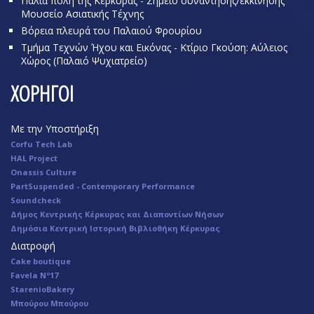
Παλιά πόλη της Κέρκυρας - Σημείο συνάντησης/εκκίνησης
Μουσείο Ασιατικής Τέχνης
Βόρεια πλευρά του Παλαιού Φρουρίου
Τμήμα Τεχνών Ήχου και Εικόνας - Κτίριο Γκούση: Αύλειος
Χώρος (Παλαιό Ψυχιατρείο)
ΧΟΡΗΓΟΙ
Με την Υποστήριξη
Corfu Tech Lab
HAL Project
Onassis Culture
PartSuspended - Contemporary Performance
Soundcheck
Δήμος Κεντρικής Κέρκυρας και Διαποντίων Νήσων
Δημόσια Κεντρική Ιστορική Βιβλιοθήκη Κέρκυρας
Διατροφή
Cake boutique
Favela Nº17
StarenioBakery
Μπούρου Μπούρου