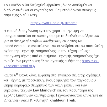
Το Συνέδριο θα διεξαχθεί υβριδικά (Ιόνιος Ακαδημία και
διαδικτυακά) και οι εργασίες του θα μεταδίδονται συνεχώς
στην εξής διεύθυνση:
https
://
avarts
.
ionio
.
gr
/
stream
/
Η φετινή διοργάνωση έχει την χαρά και την τιμή να
πραγματοποιείται σε συνεργασία με το διεθνές συνέδριο
3ai
(
Art
in the
Age
of
Artificial
Intelligence
, 26-27/05) ως
joined events. Το αντικείμενο του συνεδρίου αυτού αποτελεί η
σχέση της Τεχνητής Νοημοσύνης με την Τέχνη καθώς η
παραγωγή τέχνης από συστήματα Τεχνητής Νοημοσύνης έχει
ανοίξει ένα μεγάλο κεφάλαιο σχετικής συζήτησης
https://3ai-
24.sciencesconf.org/
ο
Και το 6
DCAC δίνει έμφαση στο επίκαιρο θέμα της σχέσης AI
και Τέχνης, με προσκεκλημένους ομιλητές τον παγκοσμίου
φήμης κορυφαίο θεωρητικό των νέων μέσων και των
ψηφιακών τεχνών
Lev Manovich
και τον Κοσμήτορα της
Σχολής Επιστημών και Ψηφιακής Τεχνολογίας του
Université de
Vincennes - Paris 8
, καθηγητή
Khaldoun Zreik
.