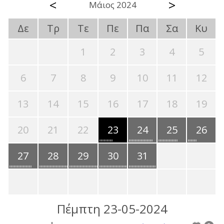
<
>
Μάιος 2024
Δε
Τρ
Τε
Πε
Πα
Σα
Κυ
1
2
3
4
5
6
7
8
9
10
11
12
13
14
15
16
17
18
19
20
21
22
23
24
25
26
27
28
29
30
31
Πέμπτη 23-05-2024