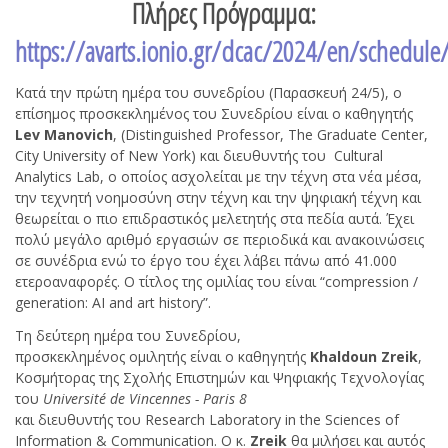
Πλήρες Πρόγραμμα:
https://avarts.ionio.gr/dcac/2024/en/schedule
Κατά την πρώτη ημέρα του συνεδρίου (Παρασκευή 24/5), ο
επίσημος προσκεκλημένος του Συνεδρίου είναι ο καθηγητής
Lev
Manovich
, (Distinguished Professor, The Graduate Center,
City University of New York) και διευθυντής του Cultural
Analytics Lab, ο οποίος ασχολείται με την τέχνη στα νέα μέσα,
την τεχνητή νοημοσύνη στην τέχνη και την ψηφιακή τέχνη και
θεωρείται ο πιο επιδραστικός μελετητής στα πεδία αυτά. Έχει
πολύ μεγάλο αριθμό εργασιών σε περιοδικά και ανακοινώσεις
σε συνέδρια ενώ το έργο του έχει λάβει πάνω από 41.000
ετεροαναφορές. Ο τίτλος της ομιλίας του είναι “compression /
generation: AI and art history”.
Τη δεύτερη ημέρα του Συνεδρίου,
προσκεκλημένος ομιλητής είναι o καθηγητής
Khaldoun Zreik
,
Κοσμήτορας της Σχολής Επιστημών και Ψηφιακής Τεχνολογίας
του
Université de Vincennes - Paris 8
και διευθυντής του Research Laboratory in the Sciences of
Information & Communication. Ο κ.
Zreik
θα μιλήσει και αυτός