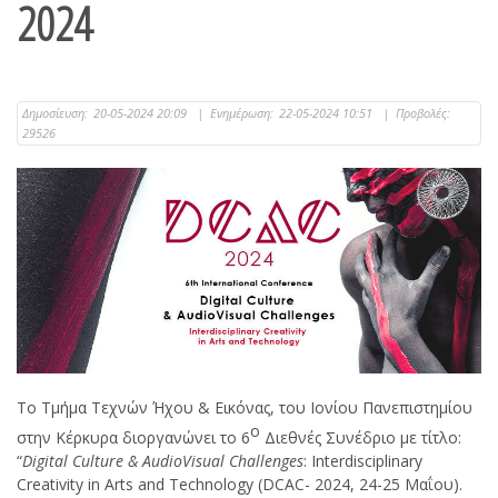
2024
Δημοσίευση:
20-05-2024 20:09
|
Ενημέρωση:
22-05-2024 10:51
|
Προβολές:
29526
Το Τμήμα Τεχνών Ήχου & Εικόνας, του Ιονίου Πανεπιστημίου
ο
στην Κέρκυρα διοργανώνει το 6
Διεθνές Συνέδριο με τίτλο:
“
Digital Culture & AudioVisual Challenges
: Interdisciplinary
Creativity in Arts and Technology (DCAC- 2024, 24-25 Μαΐου).