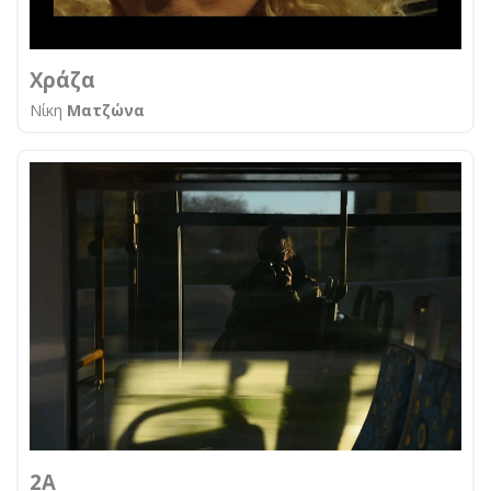
Χράζα
Νίκη
Ματζώνα
2Α