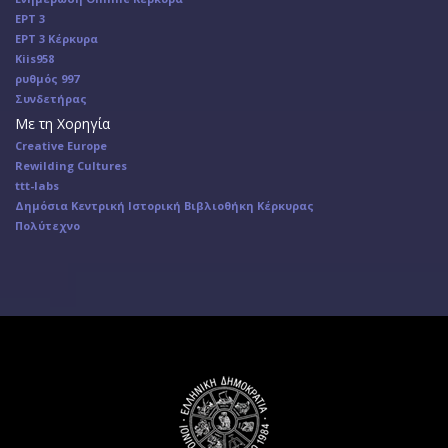
ΕΡΤ 3
ΕΡΤ 3 Κέρκυρα
Κiis958
ρυθμός 997
Συνδετήρας
Με τη Χορηγία
Creative Europe
Rewilding Cultures
ttt-labs
Δημόσια Κεντρική Ιστορική Βιβλιοθήκη Κέρκυρας
Πολύτεχνο