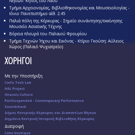
Νήσων: Κήπος του Λαού
Τμήμα Αρχειονομίας, Βιβλιοθηκονομίας και Μουσειολογίας -
Ιόνιο Πανεπιστήμιο αίθ. 2.45
Παλιά πόλη της Κέρκυρας - Σημείο συνάντησης/εκκίνησης
Μουσείο Ασιατικής Τέχνης
Βόρεια πλευρά του Παλαιού Φρουρίου
Τμήμα Τεχνών Ήχου και Εικόνας - Κτίριο Γκούση: Αύλειος
Χώρος (Παλαιό Ψυχιατρείο)
ΧΟΡΗΓΟΙ
Με την Υποστήριξη
Corfu Tech Lab
HAL Project
Onassis Culture
PartSuspended - Contemporary Performance
Soundcheck
Δήμος Κεντρικής Κέρκυρας και Διαποντίων Νήσων
Δημόσια Κεντρική Ιστορική Βιβλιοθήκη Κέρκυρας
Διατροφή
Cake boutique