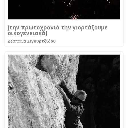
[την πρωτοχρονιά την γιορτάζουμε
οικογενειακά]
Δέσποινα
Σιγουρτζίδου