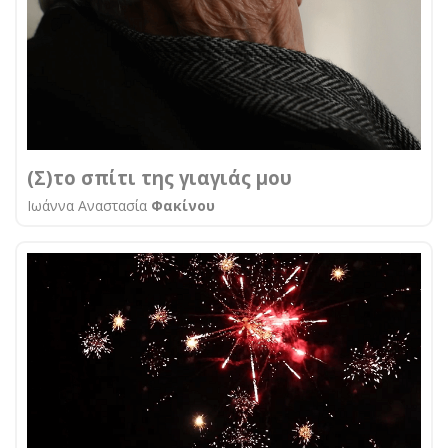
(Σ)το σπίτι της γιαγιάς μου
Ιωάννα Αναστασία
Φακίνου