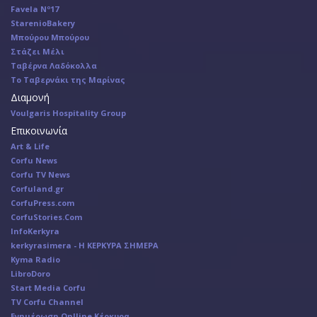
Favela Nº17
StarenioBakery
Μπούρου Μπούρου
Στάζει Μέλι
Ταβέρνα Λαδόκολλα
Το Ταβερνάκι της Μαρίνας
Διαμονή
Voulgaris Hospitality Group
Επικοινωνία
Art & Life
Corfu News
Corfu TV News
Corfuland.gr
CorfuPress.com
CorfuStories.Com
InfoKerkyra
kerkyrasimera - Η ΚΕΡΚΥΡΑ ΣΗΜΕΡΑ
Kyma Radio
LibroDoro
Start Media Corfu
TV Corfu Channel
Ενημέρωση Onlline Κέρκυρα