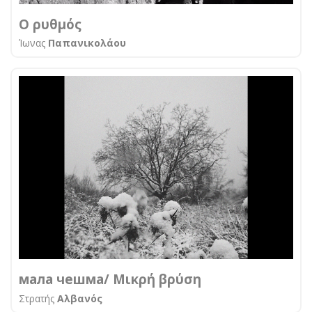
O ρυθμός
Ίωνας
Παπανικολάου
мала чешма/ Μικρή βρύση
Στρατής
Αλβανός