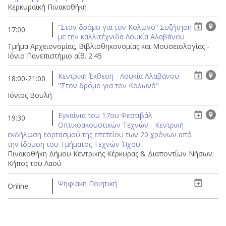
Κερκυραϊκή Πινακοθήκη
“Στον δρόμο για τον Κολωνό” Συζήτηση
17:00
με την καλλιτέχνιδα Λουκία Αλαβάνου
Τμήμα Αρχειονομίας, Βιβλιοθηκονομίας και Μουσειολογίας -
Ιόνιο Πανεπιστήμιο αίθ. 2.45
Κεντρική Έκθεση - Λουκία Αλαβάνου
18:00-21:00
"Στον δρόμο για τον Κολωνό"
Ιόνιος Βουλή
Εγκαίνια του 17ου Φεστιβάλ
19:30
Οπτικοακουστικών Τεχνών - Κεντρική
εκδήλωση εορτασμού της επετείου των 20 χρόνων από
την ίδρυση του Τμήματος Τεχνών Ήχου
Πινακοθήκη Δήμου Κεντρικής Κέρκυρας & Διαποντίων Νήσων:
Κήπος του Λαού
Ψηφιακή Ποιητική
Online