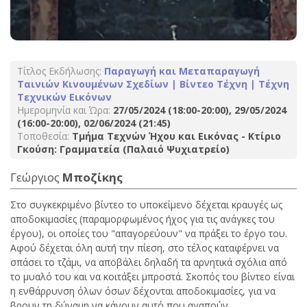
Τίτλος Εκδήλωσης:
Παραγωγή και Μεταπαραγωγή
Ταινιών Κινουμένων Σχεδίων | Βίντεο Τέχνη | Τέχνη
Τεχνικών Εικόνων
Ημερομηνία και Ώρα:
27/05/2024 (18:00-20:00), 29/05/2024
(16:00-20:00), 02/06/2024 (21:45)
Τοποθεσία:
Τμήμα Τεχνών Ήχου και Εικόνας - Κτίριο
Γκούση: Γραμματεία (Παλαιό Ψυχιατρείο)
Γεώργιος
Μποζίκης
Στο συγκεκριμένο βίντεο το υποκείμενο δέχεται κραυγές ως
αποδοκιμασίες (παραμορφωμένος ήχος για τις ανάγκες του
έργου), οι οποίες του "απαγορεύουν" να πράξει το έργο του.
Αφού δέχεται όλη αυτή την πίεση, στο τέλος καταφέρνει να
σπάσει το τζάμι, να αποβάλει δηλαδή τα αρνητικά σχόλια από
το μυαλό του και να κοιτάξει μπροστά. Σκοπός του βίντεο είναι
η ενθάρρυνση όλων όσων δέχονται αποδοκιμασίες, για να
βρουν τη δύναμη να κάνουν αυτό που αγαπούν.