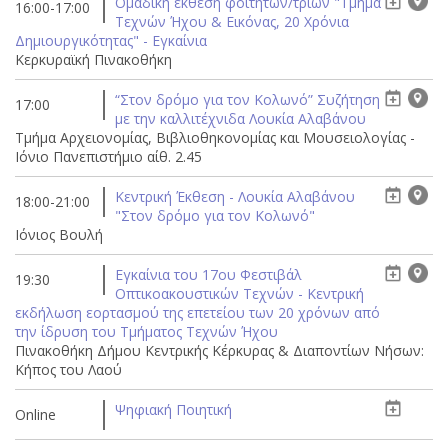
Ομαδική έκθεση φοιτητών/τριών "Τμήμα
16:00-17:00
Τεχνών Ήχου & Εικόνας, 20 Χρόνια
Δημιουργικότητας" - Εγκαίνια
Κερκυραϊκή Πινακοθήκη
“Στον δρόμο για τον Κολωνό” Συζήτηση
17:00
με την καλλιτέχνιδα Λουκία Αλαβάνου
Τμήμα Αρχειονομίας, Βιβλιοθηκονομίας και Μουσειολογίας -
Ιόνιο Πανεπιστήμιο αίθ. 2.45
Κεντρική Έκθεση - Λουκία Αλαβάνου
18:00-21:00
"Στον δρόμο για τον Κολωνό"
Ιόνιος Βουλή
Εγκαίνια του 17ου Φεστιβάλ
19:30
Οπτικοακουστικών Τεχνών - Κεντρική
εκδήλωση εορτασμού της επετείου των 20 χρόνων από
την ίδρυση του Τμήματος Τεχνών Ήχου
Πινακοθήκη Δήμου Κεντρικής Κέρκυρας & Διαποντίων Νήσων:
Κήπος του Λαού
Ψηφιακή Ποιητική
Online