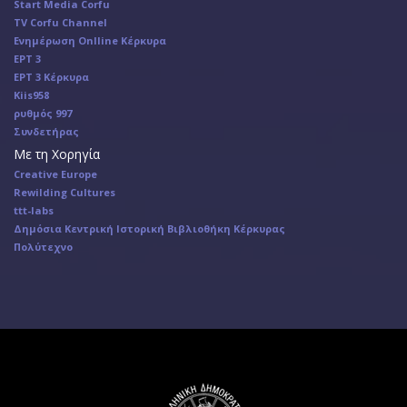
Start Media Corfu
TV Corfu Channel
Ενημέρωση Onlline Κέρκυρα
ΕΡΤ 3
ΕΡΤ 3 Κέρκυρα
Κiis958
ρυθμός 997
Συνδετήρας
Με τη Χορηγία
Creative Europe
Rewilding Cultures
ttt-labs
Δημόσια Κεντρική Ιστορική Βιβλιοθήκη Κέρκυρας
Πολύτεχνο