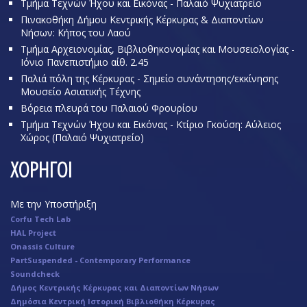
Τμήμα Τεχνών Ήχου και Εικόνας - Παλαιό Ψυχιατρείο
Πινακοθήκη Δήμου Κεντρικής Κέρκυρας & Διαποντίων
Νήσων: Κήπος του Λαού
Τμήμα Αρχειονομίας, Βιβλιοθηκονομίας και Μουσειολογίας -
Ιόνιο Πανεπιστήμιο αίθ. 2.45
Παλιά πόλη της Κέρκυρας - Σημείο συνάντησης/εκκίνησης
Μουσείο Ασιατικής Τέχνης
Βόρεια πλευρά του Παλαιού Φρουρίου
Τμήμα Τεχνών Ήχου και Εικόνας - Κτίριο Γκούση: Αύλειος
Χώρος (Παλαιό Ψυχιατρείο)
ΧΟΡΗΓΟΙ
Με την Υποστήριξη
Corfu Tech Lab
HAL Project
Onassis Culture
PartSuspended - Contemporary Performance
Soundcheck
Δήμος Κεντρικής Κέρκυρας και Διαποντίων Νήσων
Δημόσια Κεντρική Ιστορική Βιβλιοθήκη Κέρκυρας