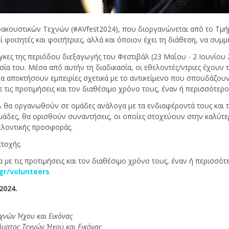
οακουστικών Τεχνών (#AVfest2024), που διοργανώνεται από το Τμή
οιτητές και φοιτήτριες, αλλά και όποιον έχει τη διάθεση, να συμ
άγκες της περιόδου διεξαγωγής του Φεστιβάλ (23 Μαΐου - 2 Ιουνίου
σία του. Μέσα από αυτήν τη διαδικασία, οι εθελοντές/ντριες έχουν
α αποκτήσουν εμπειρίες σχετικά με το αντικείμενο που σπουδάζουν 
 τις προτιμήσεις και τον διαθέσιμο χρόνο τους, έναν ή περισσότερ
λ θα οργανωθούν σε ομάδες ανάλογα με τα ενδιαφέροντά τους και 
μάδες, θα ορισθούν συναντήσεις, οι οποίες στοχεύουν στην καλύτε
θελοντικής προσφοράς.
τοχής.
 με τις προτιμήσεις και τον διαθέσιμο χρόνο τους, έναν ή περισσ
/gr/volunteers
2024.
χνών Ήχου και Εικόνας
ματος Τεχνών Ήχου και Εικόνας