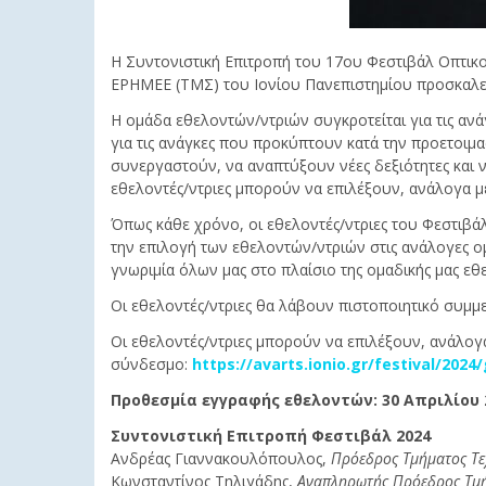
Η Συντονιστική Επιτροπή του 17ου Φεστιβάλ Οπτικ
ΕΡΗΜΕΕ (ΤΜΣ) του Ιονίου Πανεπιστημίου προσκαλεί φ
Η ομάδα εθελοντών/ντριών συγκροτείται για τις αν
για τις ανάγκες που προκύπτουν κατά την προετοιμα
συνεργαστούν, να αναπτύξουν νέες δεξιότητες και ν
εθελοντές/ντριες μπορούν να επιλέξουν, ανάλογα με
Όπως κάθε χρόνο, οι εθελοντές/ντριες του Φεστιβά
την επιλογή των εθελοντών/ντριών στις ανάλογες ο
γνωριμία όλων μας στο πλαίσιο της ομαδικής μας ε
Οι εθελοντές/ντριες θα λάβουν πιστοποιητικό συμμε
Οι εθελοντές/ντριες μπορούν να επιλέξουν, ανάλογα
σύνδεσμο:
https://avarts.ionio.gr/festival/2024
Προθεσμία εγγραφής εθελοντών: 30 Απριλίου 
Συντονιστική Επιτροπή Φεστιβάλ 2024
Ανδρέας Γιαννακουλόπουλος,
Πρόεδρος Τμήματος Τε
Κωνσταντίνος Τηλιγάδης,
Αναπληρωτής Πρόεδρος Τμή