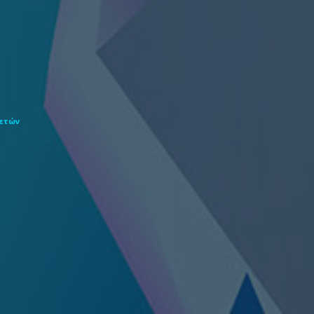
θετών