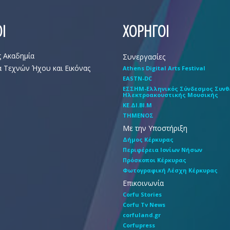
Ι
ΧΟΡΗΓΟΙ
ς Ακαδημία
Συνεργασίες
 Τεχνών Ήχου και Εικόνας
Athens Digital Arts Festival
EASTN-DC
EΣΣHM-Eλληνικός Σύνδεσμος Συν
Hλεκτροακουστικής Mουσικής
ΚΕ.ΔΙ.ΒΙ.Μ
ΤΗΜΕΝΟΣ
Με την Υποστήριξη
Δήμος Κέρκυρας
Περιφέρεια Ιονίων Νήσων
Πρόσκοποι Κέρκυρας
Φωτογραφική Λέσχη Κέρκυρας
Επικοινωνία
Corfu Stories
Corfu Tv News
corfuland.gr
Corfupress