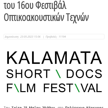
του 16ου Φεστιβάλ
Οπτικοακουστικών Τεχνών
Δημοσίευση:
23-05-2023 15:06
|
Προβολές:
11194
Την
Τρίτη 23 Μαΐου 20:00μμ
, στο
Πολύτεχνο Κέρκυρας
,