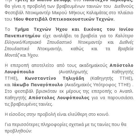
θα γίνει η προβολή των βραβευμένων ταινιών του Διεθνούς
Φεστιβάλ Ντοκιμαντέρ Μικρού Μήκους Καλαμάτας στο πλαίσιο
του
16ου Φεστιβάλ Οπτικοακουστικών Τεχνών.
To
Τμήμα Τεχνών Ήχου και Εικόνας του Ιονίου
Πανεπιστημίου
είχε αναλάβει τα βραβεία για το
Καλύτερο
Ελληνικό/Κυπριακό Σπουδαστικό Ντοκιμαντέρ
και
Διεθνές
Σπουδαστικό Ντοκιμαντέρ
, καθώς και τα
Βραβεία
Μοντάζ
και
Ήχου
.
Η επιτροπή αποτελείτο από τους ακαδημαϊκούς
Απόστολο
Λουφόπουλο
(Αναπληρωτής Καθηγητής
ΤΤΗΕ),
Κωνσταντίνο Τηλιγάδη
(Καθηγητής ΤΤΗΕ),
και
Ιάκωβο Παναγόπουλο
(Ακαδημαϊκός Υπότροφος ΤΤΗΕ) .
Στο φεστιβάλ βρισκόταν εκ μέρους της επιτροπής ο Αναπλ.
Καθηγητής
Απόστολος Λουφόπουλος
για να παρουσιάσει
τις βραβευμένες ταινίες.
Η είσοδος στην προβολή είναι ελεύθερη στο κοινό.
Για περισσότερες πληροφορίες σχετικά με τις ταινίες που θα
προβληθούν: