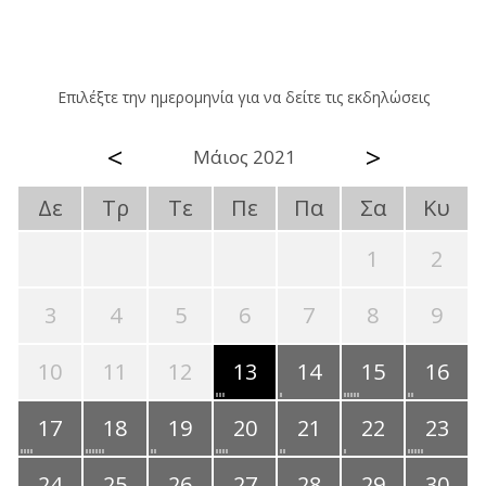
Επιλέξτε την ημερομηνία για να δείτε τις εκδηλώσεις
<
>
Μάιος 2021
Δε
Τρ
Τε
Πε
Πα
Σα
Κυ
1
2
3
4
5
6
7
8
9
10
11
12
13
14
15
16
17
18
19
20
21
22
23
24
25
26
27
28
29
30