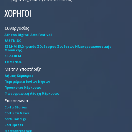
ΧΟΡΗΓΟΙ
Συνεργασίες
Athens Digital Arts Festival
EASTN-DC
EΣΣHM-Eλληνικός Σύνδεσμος Συνθετών Hλεκτροακουστικής
Mουσικής
ΚΕ.ΔΙ.ΒΙ.Μ
ΤΗΜΕΝΟΣ
Με την Υποστήριξη
Δήμος Κέρκυρας
Περιφέρεια Ιονίων Νήσων
Πρόσκοποι Κέρκυρας
Φωτογραφική Λέσχη Κέρκυρας
Επικοινωνία
Corfu Stories
Corfu Tv News
corfuland.gr
Corfupress
Electropresence