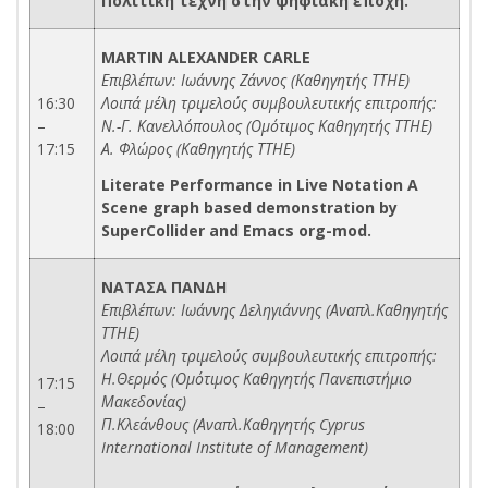
Πολιτική τέχνη στην ψηφιακή εποχή.
MARTIN ALEXANDER CARLE
Επιβλέπων: Ιωάννης Ζάννος (Καθηγητής ΤΤΗΕ)
16:30
Λοιπά μέλη τριμελούς συμβουλευτικής επιτροπής:
–
Ν.-Γ. Κανελλόπουλος (Ομότιμος Καθηγητής ΤΤΗΕ)
17:15
Α. Φλώρος (Καθηγητής ΤΤΗΕ)
Literate Performance in Live Notation A
Scene graph based demonstration by
SuperCollider and Emacs org-mod.
ΝΑΤΑΣΑ ΠΑΝΔΗ
Επιβλέπων: Ιωάννης Δεληγιάννης (Αναπλ.Καθηγητής
ΤΤΗΕ)
Λοιπά μέλη τριμελούς συμβουλευτικής επιτροπής:
Η.Θερμός (Ομότιμος Καθηγητής Πανεπιστήμιο
17:15
Μακεδονίας)
–
Π.Κλεάνθους (Αναπλ.Καθηγητής Cyprus
18:00
International Institute of Management)