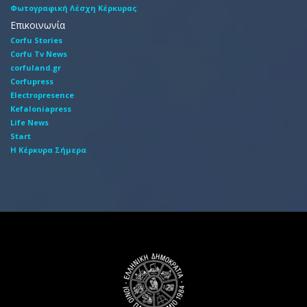
Φωτογραφική Λέσχη Κέρκυρας
Επικοινωνία
Corfu Stories
Corfu Tv News
corfuland.gr
Corfupress
Electropresence
Kefaloniapress
Life News
Start
Η Κέρκυρα Σήμερα