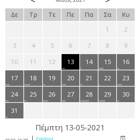
<
>
Δε
Τρ
Τε
Πε
Πα
Σα
Κυ
1
2
3
4
5
6
7
8
9
10
11
12
13
14
15
16
17
18
19
20
21
22
23
24
25
26
27
28
29
30
31
Πέμπτη 13-05-2021
Εγκαίνια