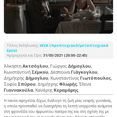
Τίτλος Εκδήλωσης:
ΙΑVA (προπτυχιακά/μεταπτυχιακά
έργα)
Ημερομηνία και Ώρα:
31/05/2021 (20:00-22:45)
Άλκηστη
Ακτσόγλου
, Γιώργος
Δήμογλου
,
Κωνσταντινή
Σέμκου
, Δέσποινα
Γιάγκογλου
,
Δημήτρης
Δήμογλου
, Κωνσταντίνος
Γιωτόπουλος
,
Σοφία
Σπύρου
, Δημήτρης
Φλωρής
, Έλενα
Γιαννακούλα
, Κανάρης
Κεραμάρης
Η ταινία αφηγείται δίχως διάλογο τη ζωή μίας νεαρής γυναίκας,
η οποία προσπαθεί να διατηρήσει τη λεπτή ισορροπία ανάμεσα
στη φροντίδα του άρρωστου πατέρα της και στη σχέση της με
τον σύντροφό της. Η συνεχής πίεση που δέχεται επηρεάζει