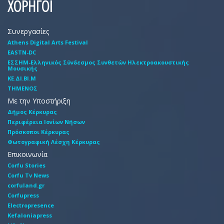
ΧΟΡΗΓΟΙ
Συνεργασίες
Athens Digital Arts Festival
EASTN-DC
EΣΣHM-Eλληνικός Σύνδεσμος Συνθετών Hλεκτροακουστικής
Mουσικής
ΚΕ.ΔΙ.ΒΙ.Μ
ΤΗΜΕΝΟΣ
Με την Υποστήριξη
Δήμος Κέρκυρας
Περιφέρεια Ιονίων Νήσων
Πρόσκοποι Κέρκυρας
Φωτογραφική Λέσχη Κέρκυρας
Επικοινωνία
Corfu Stories
Corfu Tv News
corfuland.gr
Corfupress
Electropresence
Kefaloniapress