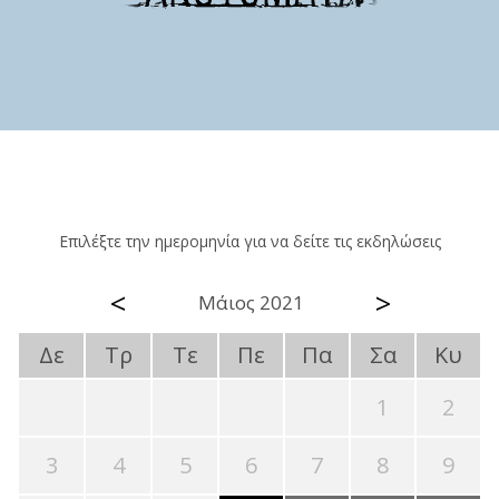
Επιλέξτε την ημερομηνία για να δείτε τις εκδηλώσεις
<
>
Μάιος 2021
Δε
Τρ
Τε
Πε
Πα
Σα
Κυ
1
2
3
4
5
6
7
8
9