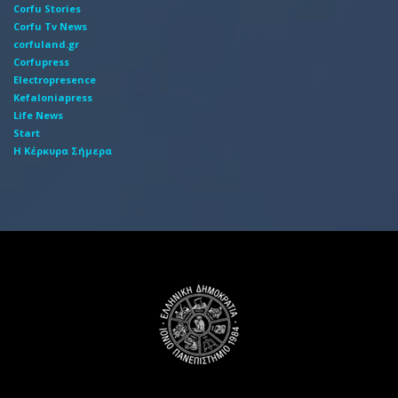
Corfu Stories
Corfu Tv News
corfuland.gr
Corfupress
Electropresence
Kefaloniapress
Life News
Start
Η Κέρκυρα Σήμερα