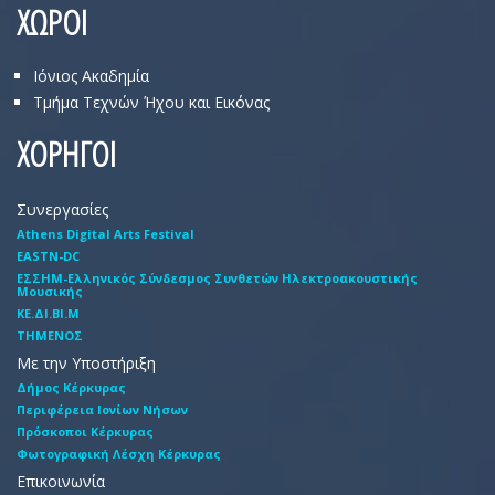
ΧΩΡΟΙ
Ιόνιος Ακαδημία
Τμήμα Τεχνών Ήχου και Εικόνας
ΧΟΡΗΓΟΙ
Συνεργασίες
Athens Digital Arts Festival
EASTN-DC
EΣΣHM-Eλληνικός Σύνδεσμος Συνθετών Hλεκτροακουστικής
Mουσικής
ΚΕ.ΔΙ.ΒΙ.Μ
ΤΗΜΕΝΟΣ
Με την Υποστήριξη
Δήμος Κέρκυρας
Περιφέρεια Ιονίων Νήσων
Πρόσκοποι Κέρκυρας
Φωτογραφική Λέσχη Κέρκυρας
Επικοινωνία