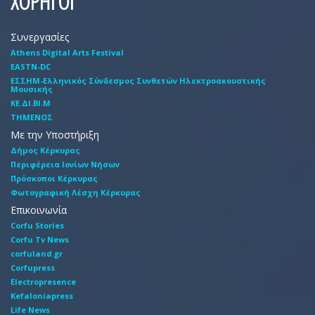
ΧΟΡΗΓΟΙ
Συνεργασίες
Athens Digital Arts Festival
EASTN-DC
EΣΣHM-Eλληνικός Σύνδεσμος Συνθετών Hλεκτροακουστικής
Mουσικής
ΚΕ.ΔΙ.ΒΙ.Μ
ΤΗΜΕΝΟΣ
Με την Υποστήριξη
Δήμος Κέρκυρας
Περιφέρεια Ιονίων Νήσων
Πρόσκοποι Κέρκυρας
Φωτογραφική Λέσχη Κέρκυρας
Επικοινωνία
Corfu Stories
Corfu Tv News
corfuland.gr
Corfupress
Electropresence
Kefaloniapress
Life News