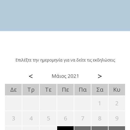
Επιλέξτε την ημερομηνία για να δείτε τις εκδηλώσεις
<
>
Μάιος 2021
Δε
Τρ
Τε
Πε
Πα
Σα
Κυ
1
2
3
4
5
6
7
8
9