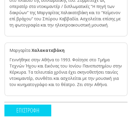
στο πλαίσιο της διπλωματικής του. Συμμετείχε ως
οπερατέρ στα ντοκιμαντέρ / διπλωματικές “Η πηγή των
δακρύων” της Μαργαρίτας Χαλακατεβάκη και το “Κείμενον
επί βράχου” του Σπύρου Καββαδία. Ασχολείται επίσης με
τη φωτογραφία και την ηλεκτροακουστική μουσική.
Μαργαρίτα
Χαλακατεβάκη
Γεννήθηκε στην Αθήνα το 1993. Φοίτησε στο Tμήμα
Tεχνών Ήχου και Εικόνας του Ιονίου Πανεπιστημίου στην
Κέρκυρα. Τα τελευταία χρόνια έχει σκηνοθετήσει ταινίες
ντοκιμαντέρ, συνθέτει και ασχολείται με την μουσική για
τον κινηματογράφο και το θέατρο. Ζει στην Αθήνα.
ΕΠΙΣΤΡΟΦΗ