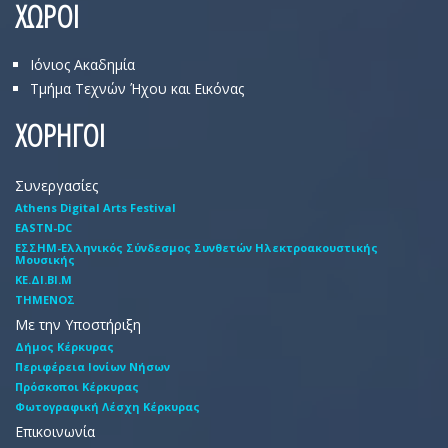
ΧΩΡΟΙ
Ιόνιος Ακαδημία
Τμήμα Τεχνών Ήχου και Εικόνας
ΧΟΡΗΓΟΙ
Συνεργασίες
Athens Digital Arts Festival
EASTN-DC
EΣΣHM-Eλληνικός Σύνδεσμος Συνθετών Hλεκτροακουστικής
Mουσικής
ΚΕ.ΔΙ.ΒΙ.Μ
ΤΗΜΕΝΟΣ
Με την Υποστήριξη
Δήμος Κέρκυρας
Περιφέρεια Ιονίων Νήσων
Πρόσκοποι Κέρκυρας
Φωτογραφική Λέσχη Κέρκυρας
Επικοινωνία