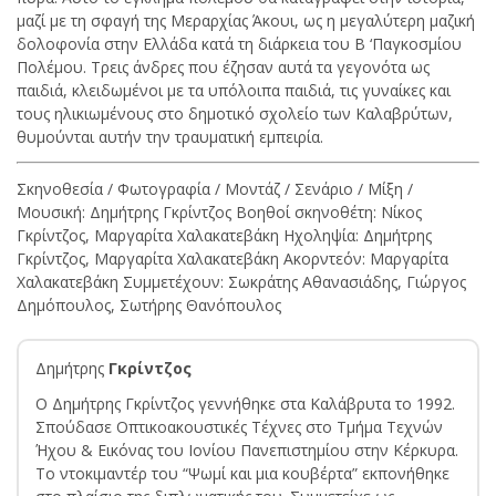
μαζί με τη σφαγή της Μεραρχίας Άκουι, ως η μεγαλύτερη μαζική
δολοφονία στην Ελλάδα κατά τη διάρκεια του Β ‘Παγκοσμίου
Πολέμου. Τρεις άνδρες που έζησαν αυτά τα γεγονότα ως
παιδιά, κλειδωμένοι με τα υπόλοιπα παιδιά, τις γυναίκες και
τους ηλικιωμένους στο δημοτικό σχολείο των Καλαβρύτων,
θυμούνται αυτήν την τραυματική εμπειρία.
Σκηνοθεσία / Φωτογραφία / Μοντάζ / Σενάριο / Μίξη /
Μουσική: Δημήτρης Γκρίντζος Βοηθοί σκηνοθέτη: Νίκος
Γκρίντζος, Μαργαρίτα Χαλακατεβάκη Ηχοληψία: Δημήτρης
Γκρίντζος, Μαργαρίτα Χαλακατεβάκη Ακορντεόν: Μαργαρίτα
Χαλακατεβάκη Συμμετέχουν: Σωκράτης Αθανασιάδης, Γιώργος
Δημόπουλος, Σωτήρης Θανόπουλος
Δημήτρης
Γκρίντζος
Ο Δημήτρης Γκρίντζος γεννήθηκε στα Καλάβρυτα το 1992.
Σπούδασε Οπτικοακουστικές Τέχνες στο Τμήμα Τεχνών
Ήχου & Εικόνας του Ιονίου Πανεπιστημίου στην Κέρκυρα.
Το ντοκιμαντέρ του “Ψωμί και μια κουβέρτα” εκπονήθηκε