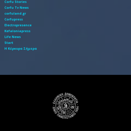
Corfu Stories
Corfu Tv News
corfuland.gr
Corfupress
Electropresence
Kefaloniapress
Life News
Start
Η Κέρκυρα Σήμερα