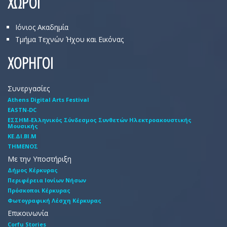
ΧΩΡΟΙ
Ιόνιος Ακαδημία
Τμήμα Τεχνών Ήχου και Εικόνας
ΧΟΡΗΓΟΙ
Συνεργασίες
Athens Digital Arts Festival
EASTN-DC
EΣΣHM-Eλληνικός Σύνδεσμος Συνθετών Hλεκτροακουστικής
Mουσικής
ΚΕ.ΔΙ.ΒΙ.Μ
ΤΗΜΕΝΟΣ
Με την Υποστήριξη
Δήμος Κέρκυρας
Περιφέρεια Ιονίων Νήσων
Πρόσκοποι Κέρκυρας
Φωτογραφική Λέσχη Κέρκυρας
Επικοινωνία
Corfu Stories