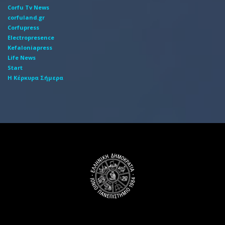
Corfu Tv News
corfuland.gr
Corfupress
Electropresence
Kefaloniapress
Life News
Start
Η Κέρκυρα Σήμερα