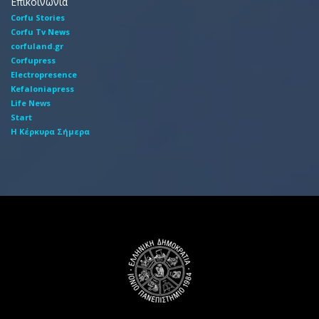
Επικοινωνία
Corfu Stories
Corfu Tv News
corfuland.gr
Corfupress
Electropresence
Kefaloniapress
Life News
Start
Η Κέρκυρα Σήμερα