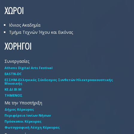
ΧΩΡΟΙ
Ιόνιος Ακαδημία
Τμήμα Τεχνών Ήχου και Εικόνας
ΧΟΡΗΓΟΙ
Συνεργασίες
Athens Digital Arts Festival
EASTN-DC
EΣΣHM-Eλληνικός Σύνδεσμος Συνθετών Hλεκτροακουστικής
Mουσικής
ΚΕ.ΔΙ.ΒΙ.Μ
ΤΗΜΕΝΟΣ
Με την Υποστήριξη
Δήμος Κέρκυρας
Περιφέρεια Ιονίων Νήσων
Πρόσκοποι Κέρκυρας
Φωτογραφική Λέσχη Κέρκυρας