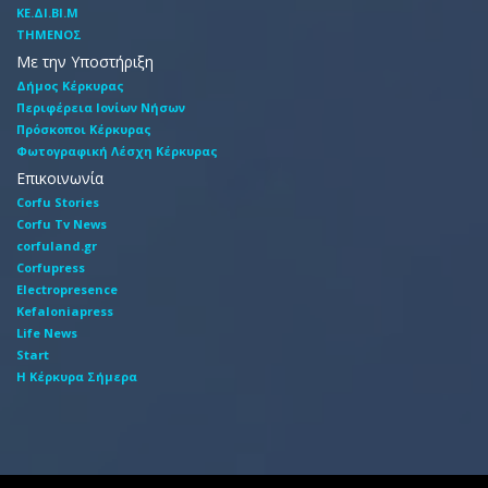
ΚΕ.ΔΙ.ΒΙ.Μ
ΤΗΜΕΝΟΣ
Με την Υποστήριξη
Δήμος Κέρκυρας
Περιφέρεια Ιονίων Νήσων
Πρόσκοποι Κέρκυρας
Φωτογραφική Λέσχη Κέρκυρας
Επικοινωνία
Corfu Stories
Corfu Tv News
corfuland.gr
Corfupress
Electropresence
Kefaloniapress
Life News
Start
Η Κέρκυρα Σήμερα