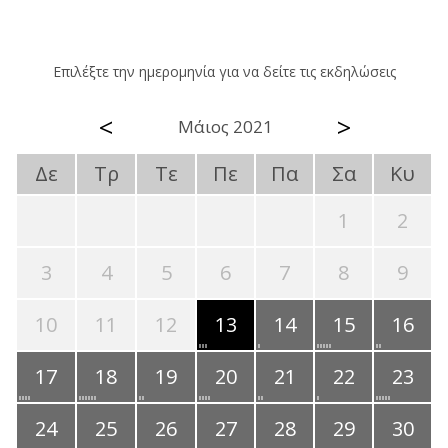
Επιλέξτε την ημερομηνία για να δείτε τις εκδηλώσεις
<
>
Μάιος 2021
Δε
Τρ
Τε
Πε
Πα
Σα
Κυ
1
2
3
4
5
6
7
8
9
10
11
12
13
14
15
16
17
18
19
20
21
22
23
24
25
26
27
28
29
30