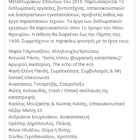
Μεταπτυχιακών Σπουδών του 2019. Παρουσιάζονται 12
διπλωματικές εργασίες, βιντεοτέχνης, οπτικοακουστικών
και διαστραστικών εγκαταστάσεων, προβολές καθώς και
έργα παραστατικών τεχνών. Τα έργα των διπλωματικών
εργασιών θα παρουσιαστούν στον 1ο όροφο του Νέου
Φρουρίου. Η έκθεση θα διαρκέσει έως την Πέμπτη στις
14:00. Συμμετέχουν οι παρακάτω φοιτητές με τα έργα τους:
Μαρία Τσιρουκίδου, Αλληλουχίες/Κρούσεις
Αντωνία Ράντο, "Εκτός τόπου (βιωματικές καταστάσεις)"
Αργυρού Αικατερίνη, The echo of the eco
Φανή-Ελένη Πανδή, Σωματικότητα, Συμβολισμός & Μη
λεκτική επικοινωνία
Αναστάσιος Τσεσμετζής, Σταυρόλεξο
Φώτης Κολοκυθάς, Crash / Oπτική απόλαυση της
καταστροφής
Βασίλης Μουζακίτης & Κώστας Κιόσης, ΟπτικοΑκουστικό
Λέιζερ Μίκτης x3
Ανδριάννα Κουμενάκου, Ανακατασκευή
Ορέστης Δημόπουλος, Πλάνης
Φένια Ηλιάδου, Θύμα ή θύτης;
Σύνθια Γεροθανασίου, Iεροτοπία