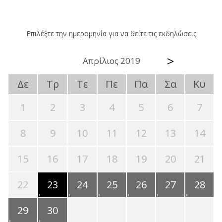
Επιλέξτε την ημερομηνία για να δείτε τις εκδηλώσεις
>
Απρίλιος 2019
Δε
Τρ
Τε
Πε
Πα
Σα
Κυ
1
2
3
4
5
6
7
8
9
10
11
12
13
14
15
16
17
18
19
20
21
22
23
24
25
26
27
28
29
30