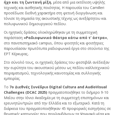
ήχο και τη ζωντανή μίξη
, μέσα από μια εκτέλεση υψηλής
τεχνικής και αισθητικής ποιότητας. Η παρουσία του Camilleri
προσέδωσε διεθνή χαρακτήρα στη φετινή διοργάνωση και
τόνισε τη σημασία της ακουστικής τέχνης ως ανεξάρτητου και
πολυφωνικού δημιουργικού πεδίου.
Οι ηχητικές δράσεις ολοκληρώθηκαν με τη συμμετοχική
παράσταση
«Ραδιοφωνικό Θέατρο κάτω από τ’ άστρα»
,
στο πανεπιστημιακό campus, όπου φοιτητές και φοιτήτριες
παρουσίασαν πρωτότυπα ραδιοφωνικά έργα στο στούντιο της
ΕΡΤ Κέρκυρας..
Στο σύνολό τους, οι ηχητικές δράσεις του φεστιβάλ ανέδειξαν
την ευρύτητα του ακουστικού μέσου ως πεδίου καλλιτεχνικού
πειραματισμού, τεχνολογικής καινοτομίας και συλλογικής
εμπειρίας.
Το
7ο Διεθνές Συνέδριο Digital Cultura and AudioVisual
Challenges (DCAC 2025)
πραγματοποιήθηκε το διήμερο 9-10
Μαΐου στην Ιόνιο Ακαδημία με τη συμμετοχή επιστημόνων και
ερευνητών/τριών από την Ελλάδα και το εξωτερικό. Κατά τη
διάρκεια του πραγματοποιήθηκαν 45 προφορικές εισηγήσεις σε
θεματικές κατηγορίες που περιλαμβάνουν τα Ψηφιακά μέσα και