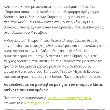
Ανταποκρίθηκαν με συνέπεια και επαγγελματισμό σε ένα
εξαιρετικά απαιτητικό, σύνθετο και πολύμορφο πρόγραμμα
δράσεων και εκδηλώσεων διάρκειας 11 ημερών και 200
περίπου ωρών, συμβάλλοντας στην ομαλή κάλυψη του
συνόλου των αναγκών όλων των δράσεων που έλαβαν χώρα
στο πλαίσιο του Φεστιβάλ.
Η Οργανωτική Επιτροπή του Φεστιβάλ εκφράζει τις θερμές
ευχαριστίες του στους/τις εθελοντές/τριες για τη συνολική τους
συνεισφορά στο Φεστιβάλ, καθώς αρκετοί εξ αυτών
συνεισέφεραν και με την ιδιότητα του/της δημιουργού σε
πλήθος δράσεων του Φεστιβάλ αναδεικνύοντας με αυτόν τον
τρόπο τα ξεχωριστά χαρακτηριστικά που διαθέτουν οι
φοιτητές/τριες τόσο του Τμήματος Τεχνών Ήχου & Εικόνας
όσο και οι φοιτητές/τριες του Ιονίου Πανεπιστημίου εν γένει.
Ανανεώνουμε το ραντεβού μας για τον επόμενο Μάιο.
Μείνετε συντονισμένοι!
Περισσότερες πληροφορίες:
www.avarts.ionio.gr/festival
Επικοινωνία:
avfest@ionio.gr