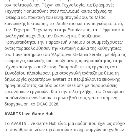
τον πολιτισμό, την Τέχνη και Τεχνολογία, τις Εφαρμογές
Τεχνητής Νοημοσύνης στον πολιτισμό και τις τέχνες, τη
Θεωρία και πρακτική του κινηματογράφου, τα Μέσα
κοινωνικής δικτύωσης, το Διαδίκτυο και τον παγκόσμιο ιστό,
την Τέχνη και Τεχνολογία στην Εκπαίδευση, τα Ψηφιακά και
αναλογικά παιχνίδια, την Εικονική και Επαυξημένη
Πραγματικότητα. Την Παρασκευή 9 Μαΐου οι συμμετέχουσες/
οντες παρακολούθησαν την κεντρική ομιλία της Καθηγήτριας
του Πανεπιστημίου του ‘Αλμποργκ Stefania Serafin, με θέμα τις
εφαρμογές εικονικής και επαυξημένης πραγματικότητας, στην
τέχνη και στην εκπαίδευση. Επιπρόσθετα, τις εργασίες του
Συνεδρίου πλαισίωσαν, μια στρογγυλή τράπεζα με θέμα τη
δημιουργία χαρακτήρων avatars σε περιβάλλοντα εικονικής
πραγματικότητας και δύο poster sessions με παρουσιάσεις
ερευνητικών εργασιών. Κατά την τελετή λήξης του Συνεδρίου
οι σύνεδροι ανανέωσαν το ραντεβού τους για το επόμενη
διοργάνωση, το DCAC 2026.
AVARTS Live Game Hub
Tο AVARTS Live Game Hub είναι μια δράση που έχει ως στόχο
τη συνάθροιση νέων σχεδιαστών και δημιουργών παιχνιδιών