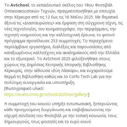
Το
AvSchool
, το εκπαιδευτικό σκέλος του 18ου Φεστιβάλ
Οπτικοακουστικών Τεχνών, πραγματοποιήθηκε με επιτυχία
στην Κέρκυρα από τις 12 έως τις 16 Μαΐου 2025. Με θεματικό
άξονα τις «Διασταυρώσεις» και έμφαση στη σύγχρονη τέχνη, τις
νέες τεχνολογίες, τον κινηματογράφο, την περφόρμανς, την
τεχνητή νοημοσύνη και την καλλιτεχνική έρευνα, το φετινό
πρόγραμμα προσέλκυσε 253 συμμετοχές. Το περιεχόμενο
περιλάμβανε εργαστήρια, διαλέξεις και παρουσιάσεις από
καταξιωμένους καλλιτέχνες και ακαδημαϊκούς από την Ελλάδα
και το εξωτερικό. Το AvSchool 2025 φιλοξενήθηκε στους
χώρους της Δημόσιας Κεντρικής Ιστορικής Βιβλιοθήκης
Κέρκυρας, στην αίθουσα «Εύη Λάσκαρι», και ευχαριστούμε
θερμά τη Βιβλιοθήκη καθώς και το Corfu Tech Lab για την
πολύτιμη συνεργασία και υποστήριξη.
[Φωτογραφικό υλικό:
https://avarts.ionio.gr/school/2025/en/gallery/
]
Η συμμετοχή του κοινού υπήρξε εντυπωσιακή, ξεπερνώντας
κάθε προηγούμενη διοργάνωση και επιβεβαιώνοντας την
ισχυρή σύνδεση του Φεστιβάλ με την τοπική κοινωνία, τους
δημιουργούς, τους φοιτητές και το ευρύ κοινό.