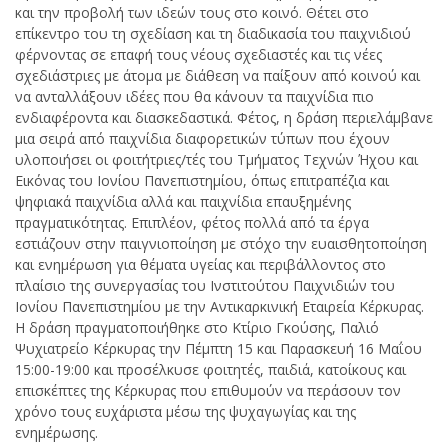
και την προβολή των ιδεών τους στο κοινό. Θέτει στο
επίκεντρο του τη σχεδίαση και τη διαδικασία του παιχνιδιού
φέρνοντας σε επαφή τους νέους σχεδιαστές και τις νέες
σχεδιάστριες με άτομα με διάθεση να παίξουν από κοινού και
να ανταλλάξουν ιδέες που θα κάνουν τα παιχνίδια πιο
ενδιαφέροντα και διασκεδαστικά. Φέτος, η δράση περιελάμβανε
μια σειρά από παιχνίδια διαφορετικών τύπων που έχουν
υλοποιήσει οι φοιτήτριες/τές του Τμήματος Τεχνών Ήχου και
Εικόνας του Ιονίου Πανεπιστημίου, όπως επιτραπέζια και
ψηφιακά παιχνίδια αλλά και παιχνίδια επαυξημένης
πραγματικότητας. Επιπλέον, φέτος πολλά από τα έργα
εστιάζουν στην παιγνιοποίηση με στόχο την ευαισθητοποίηση
και ενημέρωση για θέματα υγείας και περιβάλλοντος στο
πλαίσιο της συνεργασίας του Ινστιτούτου Παιχνιδιών του
Ιονίου Πανεπιστημίου με την Αντικαρκινική Εταιρεία Κέρκυρας.
Η δράση πραγματοποιήθηκε στο Κτίριο Γκούσης, Παλιό
Ψυχιατρείο Κέρκυρας την Πέμπτη 15 και Παρασκευή 16 Μαΐου
15:00-19:00 και προσέλκυσε φοιτητές, παιδιά, κατοίκους και
επισκέπτες της Κέρκυρας που επιθυμούν να περάσουν τον
χρόνο τους ευχάριστα μέσω της ψυχαγωγίας και της
ενημέρωσης.