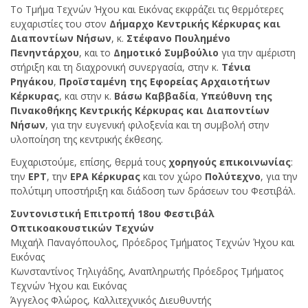
Το Τμήμα Τεχνών Ήχου και Εικόνας εκφράζει τις θερμότερες
ευχαριστίες του στον
Δήμαρχο Κεντρικής Κέρκυρας και
Διαποντίων Νήσων
, κ.
Στέφανο Πουλημένο
Πενηντάρχου
, και το
Δημοτικό Συμβούλιο
για την αμέριστη
στήριξη και τη διαχρονική συνεργασία, στην κ.
Τένια
Ρηγάκου
,
Προϊσταμένη της Εφορείας Αρχαιοτήτων
Κέρκυρας
, και στην κ.
Βάσω Καββαδία
,
Υπεύθυνη της
Πινακοθήκης Κεντρικής Κέρκυρας και Διαποντίων
Νήσων
, για την ευγενική φιλοξενία και τη συμβολή στην
υλοποίηση της κεντρικής έκθεσης.
Ευχαριστούμε, επίσης, θερμά τους
χορηγούς επικοινωνίας
:
την
ΕΡΤ
, την
ΕΡΑ Κέρκυρας
και τον χώρο
Πολύτεχνο
, για την
πολύτιμη υποστήριξη και διάδοση των δράσεων του Φεστιβάλ.
Συντονιστική Επιτροπή 18ου Φεστιβάλ
Οπτικοακουστικών Τεχνών
Μιχαήλ Παναγόπουλος, Πρόεδρος Τμήματος Τεχνών Ήχου και
Εικόνας
Κωνσταντίνος Τηλιγάδης, Αναπληρωτής Πρόεδρος Τμήματος
Τεχνών Ήχου και Εικόνας
Άγγελος Φλώρος, Καλλιτεχνικός Διευθυντής