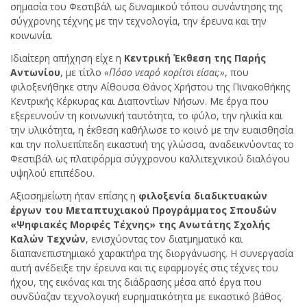
σημασία του Φεστιβάλ ως δυναμικού τόπου συνάντησης της
σύγχρονης τέχνης με την τεχνολογία, την έρευνα και την
κοινωνία.
Ιδιαίτερη απήχηση είχε η
Κεντρική Έκθεση της Παρής
Αντωνίου
, με τίτλο
«Πόσο νεαρό κορίτσι είσαι;»
, που
φιλοξενήθηκε στην Αίθουσα Θάνος Χρήστου της Πινακοθήκης
Κεντρικής Κέρκυρας και Διαποντίων Νήσων. Με έργα που
εξερευνούν τη κοινωνική ταυτότητα, το φύλο, την ηλικία και
την υλικότητα, η έκθεση καθήλωσε το κοινό με την ευαισθησία
και την πολυεπίπεδη εικαστική της γλώσσα, αναδεικνύοντας το
Φεστιβάλ ως πλατφόρμα σύγχρονου καλλιτεχνικού διαλόγου
υψηλού επιπέδου.
Αξιοσημείωτη ήταν επίσης η
φιλοξενία διαδικτυακών
έργων του Μεταπτυχιακού Προγράμματος Σπουδών
«Ψηφιακές Μορφές Τέχνης» της Ανωτάτης Σχολής
Καλών Τεχνών
, ενισχύοντας τον διατμηματικό και
διαπανεπιστημιακό χαρακτήρα της διοργάνωσης. Η συνεργασία
αυτή ανέδειξε την έρευνα και τις εφαρμογές στις τέχνες του
ήχου, της εικόνας και της διάδρασης μέσα από έργα που
συνδύαζαν τεχνολογική ευρηματικότητα με εικαστικό βάθος.