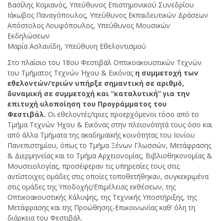
Βασίλης Κομιανός, Υπεύθυνος Επιστημονικού Συνεδρίου
Ιάκωβος Παναγόπουλος, Υπεύθυνος Εκπαιδευτικών Δράσεων
Απόστολος Λουφόπουλος, Υπεύθυνος Μουσικών
Εκδηλώσεων
Μαρία Ασλανίδη, Υπεύθυνη Εθελοντισμού
Στο πλαίσιο του 18ου Φεστιβάλ Οπτικοακουστικών Τεχνών
του Τμήματος Τεχνών Ήχου & Εικόνας
η συμμετοχή των
εθελοντών/τριών υπήρξε σημαντική σε αριθμό,
δυναμική σε συμμετοχή και “καταλυτική” για την
επιτυχή υλοποίηση του Προγράμματος του
Φεστιβάλ.
Οι εθελοντές/τριες προερχόμενοι τόσο από το
Τμήμα Τεχνών Ήχου & Εικόνας στην πλειονότητά τους όσο και
από άλλα Τμήματα της ακαδημαϊκής κοινότητας του Ιονίου
Πανεπιστημίου, όπως το Τμήμα Ξένων Γλωσσών, Μετάφρασης
& Διερμηνείας και το Τμήμα Αρχειονομίας, Βιβλιοθηκονομίας &
Μουσειολογίας, προσέφεραν τις υπηρεσίες τους στις
αντίστοιχες ομάδες στις οποίες τοποθετήθηκαν, συγκεκριμένα
στις ομάδες της Υποδοχής/Επιμέλειας εκθέσεων, της
Οπτικοακουστικής Κάλυψης, της Τεχνικής Υποστήριξης, της
Μετάφρασης και της Προώθησης-Επικοινωνίας καθ’ όλη τη
διάρκεια του Φεστιβάλ.