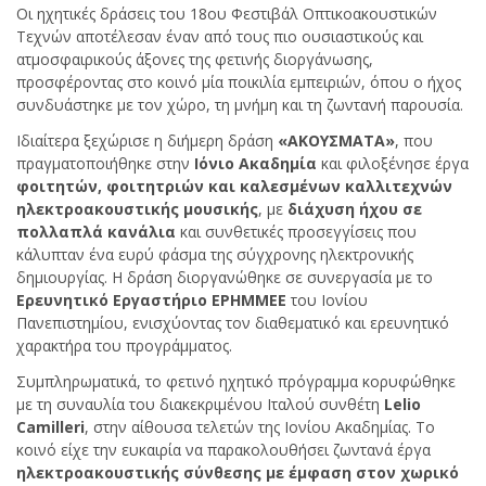
Οι ηχητικές δράσεις του 18ου Φεστιβάλ Οπτικοακουστικών
Τεχνών αποτέλεσαν έναν από τους πιο ουσιαστικούς και
ατμοσφαιρικούς άξονες της φετινής διοργάνωσης,
προσφέροντας στο κοινό μία ποικιλία εμπειριών, όπου ο ήχος
συνδυάστηκε με τον χώρο, τη μνήμη και τη ζωντανή παρουσία.
Ιδιαίτερα ξεχώρισε η διήμερη δράση
«ΑΚΟΥΣΜΑΤΑ»
, που
πραγματοποιήθηκε στην
Ιόνιο Ακαδημία
και φιλοξένησε έργα
φοιτητών, φοιτητριών και καλεσμένων καλλιτεχνών
ηλεκτροακουστικής μουσικής
, με
διάχυση ήχου σε
πολλαπλά κανάλια
και συνθετικές προσεγγίσεις που
κάλυπταν ένα ευρύ φάσμα της σύγχρονης ηλεκτρονικής
δημιουργίας. Η δράση διοργανώθηκε σε συνεργασία με το
Ερευνητικό Εργαστήριο ΕΡΗΜΜΕΕ
του Ιονίου
Πανεπιστημίου, ενισχύοντας τον διαθεματικό και ερευνητικό
χαρακτήρα του προγράμματος.
Συμπληρωματικά, το φετινό ηχητικό πρόγραμμα κορυφώθηκε
με τη συναυλία του διακεκριμένου Ιταλού συνθέτη
Lelio
Camilleri
, στην αίθουσα τελετών της Ιονίου Ακαδημίας. Το
κοινό είχε την ευκαιρία να παρακολουθήσει ζωντανά έργα
ηλεκτροακουστικής σύνθεσης με έμφαση στον χωρικό