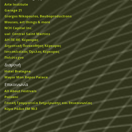
Arte Institute
Garage 21
Giorgos Nikopoulos, Bauboproductions
Mouses, art things & more
NCH Capital Inc.
ual: Central Saint Martins
ΔΗ.ΠΕ.ΘΕ. Κέρκυρας
Δημοτική Πινακοθήκη Κέρκυρας
Ιστιοπλοϊκός Όμιλος Κέρκυρας
Πολύτεχνο
Διαμονή
Hotel Bretagne
Mayor Mon Repos Palace
Επικοινωνία
All About Festivals
Polixeni
Γενική Γραμματεία Ενημέρωσης και Επικοινωνίας
Κύμα Ράδιο FM 90.3