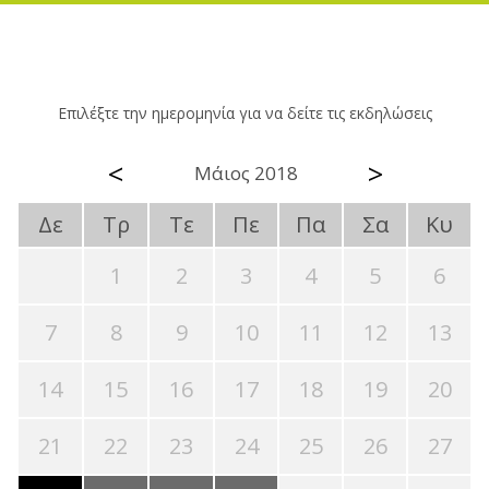
Επιλέξτε την ημερομηνία για να δείτε τις εκδηλώσεις
<
>
Μάιος 2018
Δε
Τρ
Τε
Πε
Πα
Σα
Κυ
1
2
3
4
5
6
7
8
9
10
11
12
13
14
15
16
17
18
19
20
21
22
23
24
25
26
27