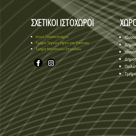
ΣΧΕΤΙΚΟΙ ΙΣΤΟΧΩΡΟΙ
ΧΩΡΟ
Ιόνιο Πανεπιστήμιο
Ιόνιο
Τμήμα Τεχνών Ήχου και Εικόνας
Δημοτ
Τμήμα Μουσικών Σπουδών
Ιόνιο
Δημοτ
Πολύ
Τμήμα