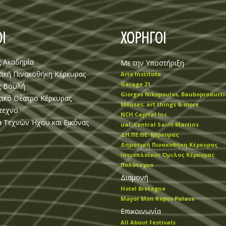
Ι
ΧΟΡΗΓΟΙ
ς Ακαδημία
Με την Υποστήριξη
ική Πινακοθήκη Κέρκυρας
Arte Institute
Garage 21
ς Βουλή
Giorgos Nikopoulos, Bauboproducti
ικό Θέατρο Κέρκυρας
Mouses, art things & more
τεχνο
NCH Capital Inc.
 Τεχνών Ήχου και Εικόνας
ual: Central Saint Martins
ΔΗ.ΠΕ.ΘΕ. Κέρκυρας
Δημοτική Πινακοθήκη Κέρκυρας
Ιστιοπλοϊκός Όμιλος Κέρκυρας
Πολύτεχνο
Διαμονή
Hotel Bretagne
Mayor Mon Repos Palace
Επικοινωνία
All About Festivals